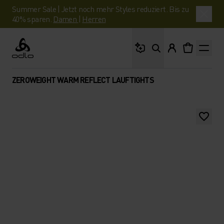
Summer Sale | Jetzt noch mehr Styles reduziert. Bis zu
40% sparen.
Damen
|
Herren
Wonach suchst du?
Odlo
ZEROWEIGHT WARM REFLECT LAUFTIGHTS