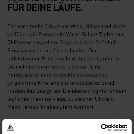
FÜR DEINE LÄUFE.
Für noch mehr Schutz vor Wind, Nässe und Kälte
verfügen die Zeroweight Warm Reflect Tights aus
71 Prozent recyceltem Polyester über Softshell-
Einsätze vorne am Oberschenkel. Der
reflektierende Print macht dich beim Laufen im
Dunkeln rundum besser sichtbar. Eine
Handytasche, eine verdeckte Seitentasche,
vorgeformte Knie und ein verstellbarer Bund
runden das Design ab. Die idealen Tights für dein
tägliches Training – egal zu welcher Uhrzeit.
Mach Tempo. In absolutem Komfort.