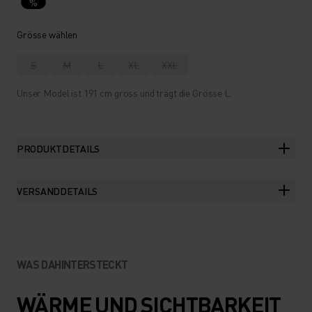
%
Grösse wählen
S
M
L
XL
XXL
Unser Model ist 191 cm gross und trägt die Grösse L.
PRODUKTDETAILS
VERSANDDETAILS
WAS DAHINTERSTECKT
WÄRME UND SICHTBARKEIT