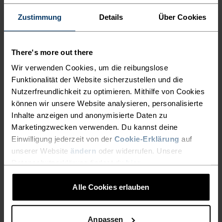
LEICHTER SCHNELLER
Zustimmung
Details
Über Cookies
LAUFEN
There's more out there
Schnell trocken, unglaublich leicht: Performance-
Wir verwenden Cookies, um die reibungslose
Laufbekleidung, die alle anderen hinter sich lässt.
Funktionalität der Website sicherzustellen und die
Nutzerfreundlichkeit zu optimieren. Mithilfe von Cookies
können wir unsere Website analysieren, personalisierte
AKTIVITÄTSNIVEAU
Inhalte anzeigen und anonymisierte Daten zu
Marketingzwecken verwenden. Du kannst deine
NIEDRIG
MODERAT
HOCH
Einwilligung jederzeit von der
Cookie-Erklärung
auf
unserer Website
ändern
oder widerrufen. Unsere
Datenschutzerklärung findest du
hier
.
AKTIVITÄTSART
Alle Cookies erlauben
ALLES HOCHINTENSIVE AKTIVITÄTEN
Running
Anpassen