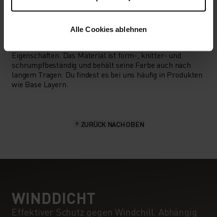
MATERIALEIGENSCHAFTEN
POLYESTER
Alle Cookies ablehnen
Polyester ist eine strapazierfähige Kunstfaser mit
feuchtigkeitsableitenden und schnelltrocknenden
Eigenschaften. Das Material ist form-, knitter- und
schrumpfbeständig und behält seine Farbe auch nach
langem Tragen. Du findest es bei uns häufig in Produkten
wie Base Layern.
ZURÜCK NACH OBEN
WINDDICHT
Effektiver Schutz gegen Windchill. Abhängig