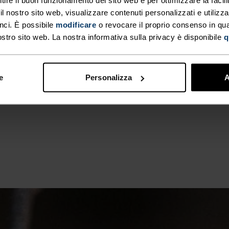
 nostro sito web, visualizzare contenuti personalizzati e utilizza
 confortevole e biancheria
nci. È possibile
modificare
o revocare il proprio consenso in q
deale per tutte le attività
ostro sito web. La nostra informativa sulla privacy è disponibile
q
zione dell'umidità che
e
Personalizza
A