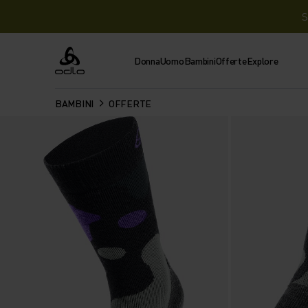
S
Donna
Uomo
Bambini
Offerte
Explore
Odlo
BAMBINI
OFFERTE