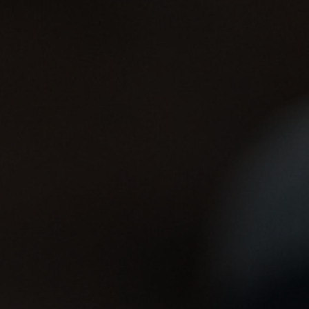
5°
5°
0°
0°
-5°
-5°
-10°
-10°
-15°
-15°