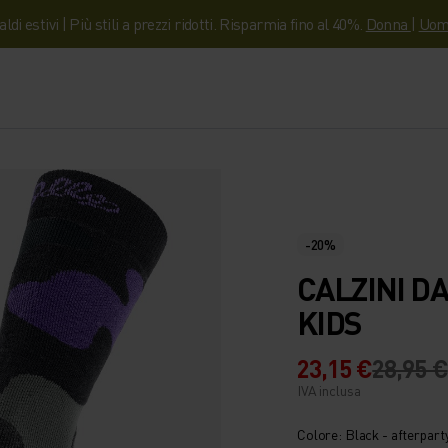
aldi estivi | Più stili a prezzi ridotti. Risparmia fino al 40%.
Donna
|
Uom
-20%
CALZINI D
KIDS
23,15 €
28,95 €
IVA inclusa
Colore: Black - afterpart