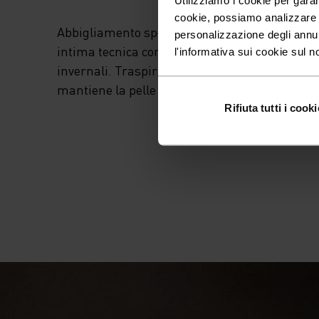
cookie, possiamo analizzare il
Abbigliamento sportivo altamente funzionale e
personalizzazione degli annu
intima tecnica con ottimo isolamento termico. I
l'informativa sui cookie sul n
invernali. Traspirante, per un'efficace regola
mantiene la pelle bella calda e asciutta.
Rifiuta tutti i cooki