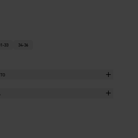
31-33
34-36
TTO
A