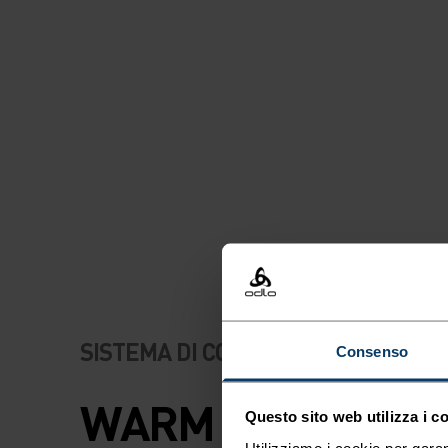
SISTEMA DI CONTROLLO DELLA T
Consenso
WARM
Questo sito web utilizza i c
Utilizziamo i cookie per garan