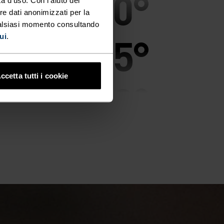
30°
30°
re dati anonimizzati per la
ualsiasi momento consultando
25°
25°
ui
.
ccetta tutti i cookie
20°
20°
15°
15°
10°
10°