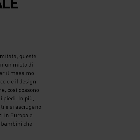
ALE
imitata, queste
in un misto di
per il massimo
ccio e il design
he, così possono
 piedi. In più,
i e si asciugano
i in Europa e
er bambini che