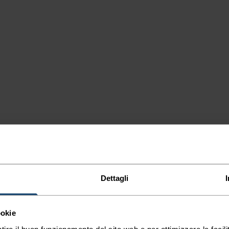
EMPERATURA
Dettagli
M
ookie
tire il buon funzionamento del sito web e per ottimizzare la facilit