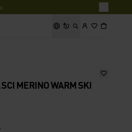
o
Cosa stai cercando?
A SCI MERINO WARM SKI
y