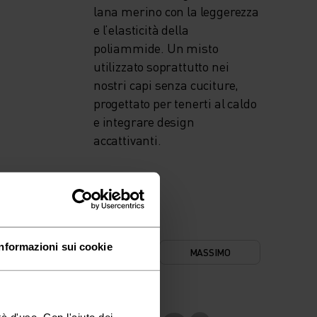
lana merino con la leggerezza
e l’elasticità della
poliammide. Un misto
utilizzato soprattutto nei
nostri capi senza cuciture,
progettato per tenerti al caldo
e integrare design
accattivanti.
Informazioni sui cookie
INIMO
COMFORT
MASSIMO
à d'uso. Con l'aiuto dei