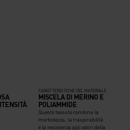
CARATTERISTICHE DEL MATERIALE
OSA
MISCELA DI MERINO E
NTENSITÀ
POLIAMMIDE
Questo tessuto combina la
morbidezza, la traspirabilità
e la resistenza agli odori della