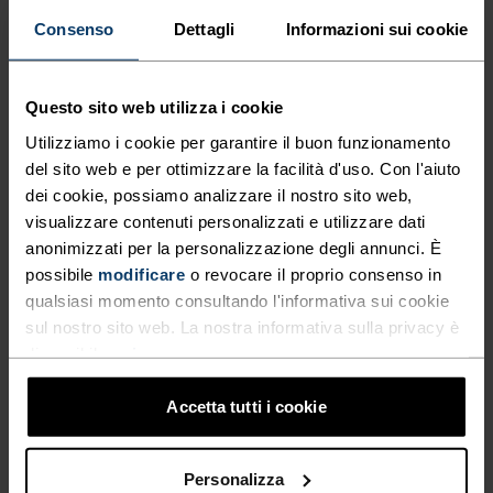
in due colori vivaci, questo modello ha una
Consenso
Dettagli
Informazioni sui cookie
stampa ispirata alla natura con un’illustrazione
fatta a mano. Un caldo pile con cappuccio per
Questo sito web utilizza i cookie
aiutare i più piccoli ad affrontare il gelo.
Utilizziamo i cookie per garantire il buon funzionamento
del sito web e per ottimizzare la facilità d'uso. Con l'aiuto
dei cookie, possiamo analizzare il nostro sito web,
visualizzare contenuti personalizzati e utilizzare dati
IN PERFETTA SINTONIA
anonimizzati per la personalizzazione degli annunci. È
possibile
modificare
o revocare il proprio consenso in
qualsiasi momento consultando l'informativa sui cookie
Abbigliamento da trekking comodo e versatile per
sul nostro sito web. La nostra informativa sulla privacy è
accompagnarti a ogni passo.
disponibile
qui
.
Accetta tutti i cookie
LIVELLO DI ATTIVITÀ
Personalizza
BASSO
MODERATO
ALTO