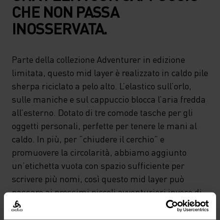
CHE NON PASSA
INOSSERVATA.
Parte della collezione Adventurer in edizione
limitata, questo mid layer è realizzato in caldo pile
sherpa riciclato a pelo alto. L’elastico sull’orlo,
sulle maniche e sul cappuccio blocca l’aria fredda
all’esterno. Dotato di tre comode tasche per gli
oggetti personali, perfette per tenere le mani al
caldo. In più, per “chiudere il cerchio” e
promuovere la circolarità, abbiamo aggiunto
un’etichetta vuota con spazio sufficiente per
scrivere più nomi, così questo mid layer può
passare ai prossimi piccoli avventurieri invece di
finire nei rifiuti. L’ideale per la scuola, le attività di
tutti i giorni e le avventure sulla neve. Disponibile