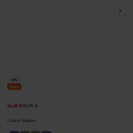
-30%
Warm
66,45 €
94,95 €
Colore: Shadow