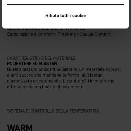
Rifiuta tutti i cookie
TIPO DI ATTIVITÀ
QUALSIASI COSA MODERATA INTENSITÀ
Esplorazione e comfort - Trekking - Casual Comfort
CARATTERISTICHE DEL MATERIALE
POLIESTERE ED ELASTAN
Questo tessuto unisce il poliestere, un materiale robusto
e anti sudore che mantiene la forma, all’elastan,
elasticizzato ed estensibile. Il risultato? Un misto che
offre la massima libertà di movimento.
SISTEMA DI CONTROLLO DELLA TEMPERATURA
WARM