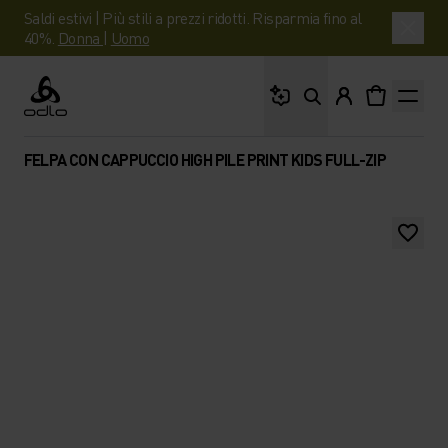
Saldi estivi | Più stili a prezzi ridotti. Risparmia fino al
40%.
Donna
|
Uomo
Cosa stai cercando?
Odlo
FELPA CON CAPPUCCIO HIGH PILE PRINT KIDS FULL-ZIP