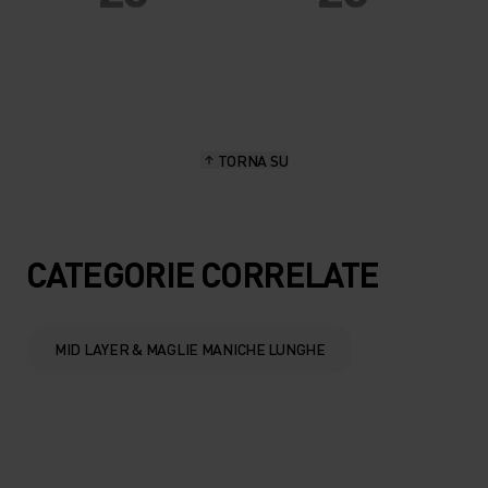
20°
20°
15°
15°
TORNA SU
10°
10°
5°
5°
CATEGORIE CORRELATE
0°
0°
MID LAYER & MAGLIE MANICHE LUNGHE
-5°
-5°
-10°
-10°