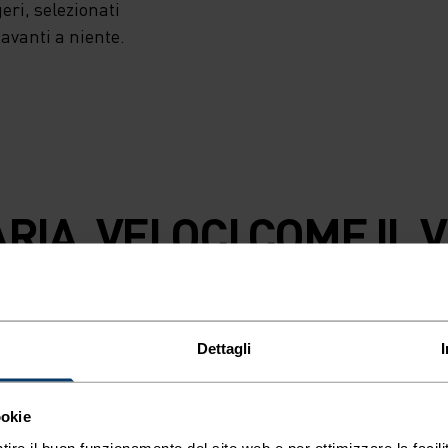
eri, selezionati
avanti a niente.
RIA. VELOCI COME IL 
 per essere sempre un
Dettagli
TIPO DI ATTIVITÀ
QUALSIASI C
ookie
INTENSITÀ
tire il buon funzionamento del sito web e per ottimizzare la facilit