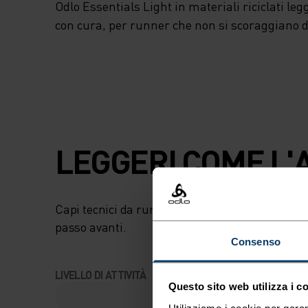
Odlo Essentials Light in materiali riciclati legg
con cura, per runner che non si scoraggiano d
LEGGERI COME L'A
Capi tecnici da running ad asciugatura rapida
passo avanti.
Consenso
LIVELLO DI ATTIVITÀ
Questo sito web utilizza i c
Utilizziamo i cookie per garan