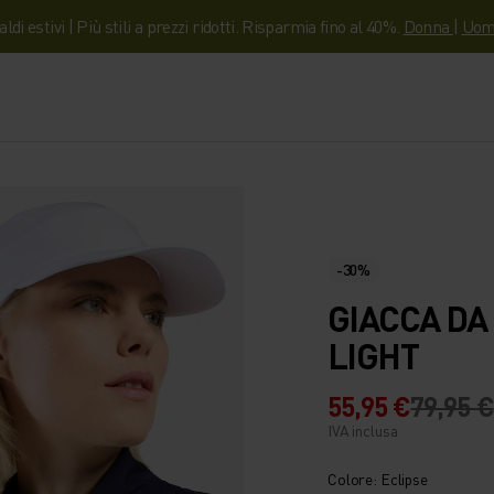
aldi estivi | Più stili a prezzi ridotti. Risparmia fino al 40%.
Donna
|
Uom
-30%
GIACCA DA
LIGHT
55,95 €
79,95 €
IVA inclusa
Colore: Eclipse