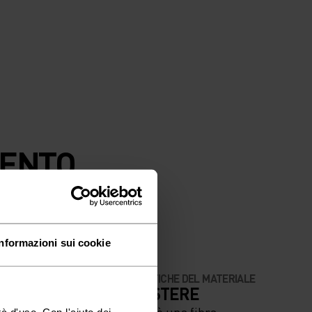
VENTO.
Informazioni sui cookie
CARATTERISTICHE DEL MATERIALE
OSA ALTA
IL POLIESTERE
Il poliestere è una fibra
à d'uso. Con l'aiuto dei