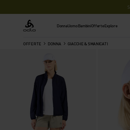
S
Donna
Uomo
Bambini
Offerte
Explore
Odlo
OFFERTE
DONNA
GIACCHE & SMANICATI