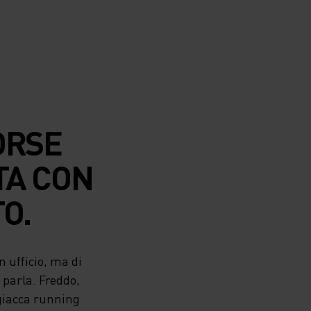
ORSE
TA CON
O.
n ufficio, ma di
 parla. Freddo,
 giacca running