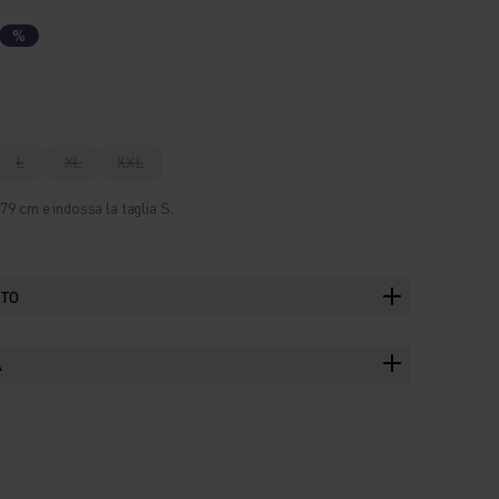
%
L
XL
XXL
79 cm e indossa la taglia S.
TTO
A