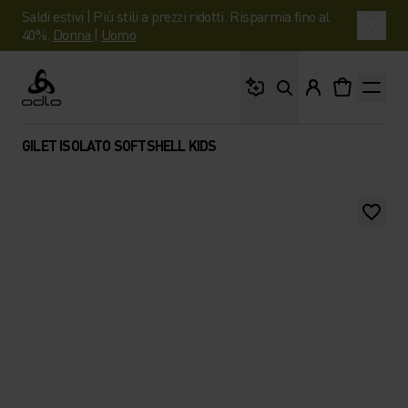
Saldi estivi | Più stili a prezzi ridotti. Risparmia fino al
40%.
Donna
|
Uomo
Cosa stai cercando?
Odlo
GILET ISOLATO SOFTSHELL KIDS