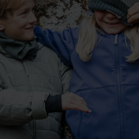
-10°
-10°
-15°
-15°
-20°
-20°
-25°
-25°
-30°
-30°