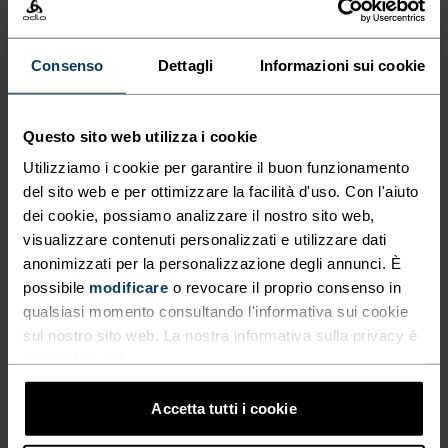
Consenso
Dettagli
Informazioni sui cookie
TIPO DI ATTIVITÀ
QUALSIASI COSA MODERATA INTENSITÀ
Esplorazione e comfort - Trekking
Questo sito web utilizza i cookie
Utilizziamo i cookie per garantire il buon funzionamento
CARATTERISTICHE DEL MATERIALE
del sito web e per ottimizzare la facilità d'uso. Con l'aiuto
IL POLIESTERE
dei cookie, possiamo analizzare il nostro sito web,
Il poliestere è una fibra sintetica resistente che allontana
visualizzare contenuti personalizzati e utilizzare dati
il sudore e si asciuga rapidamente. Questo materiale
anonimizzati per la personalizzazione degli annunci. È
mantiene la forma senza fare pieghe o restringersi e
conserva il colore originale anche dopo anni di utilizzo. È
possibile
modificare
o revocare il proprio consenso in
utilizzato per capi tecnici come i base layer.
qualsiasi momento consultando l'informativa sui cookie
sul nostro sito web. La nostra informativa sulla privacy è
disponibile
qui
.
SISTEMA DI CONTROLLO DELLA TEMPERATURA
Accetta tutti i cookie