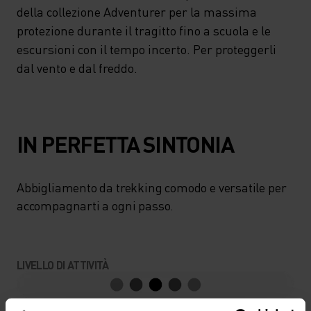
della collezione Adventurer per la massima
protezione durante il tragitto fino a scuola e le
escursioni con il tempo incerto. Per proteggerli
dal vento e dal freddo.
IN PERFETTA SINTONIA
Abbigliamento da trekking comodo e versatile per
accompagnarti a ogni passo.
LIVELLO DI ATTIVITÀ
BASSO
MODERATO
ALTO