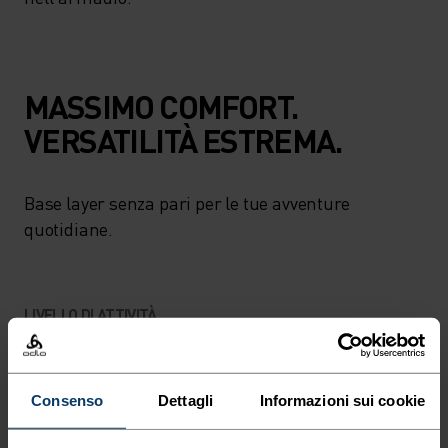
MASSIMO COMFORT.
VERSATILITÀ ESTREMA.
Base layer senza pari per le tue avventure
quotidiane.
LIVELLO DI ATTIVITÀ
BASSO
MODERATO
ALTO
Consenso
Dettagli
Informazioni sui cookie