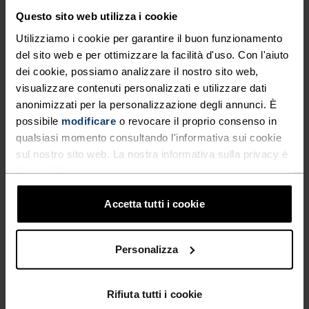
TIPO DI ATTIVITÀ
QUALSIASI COSA MODERATA INTENSITÀ
Questo sito web utilizza i cookie
Trekking - Sci e snow
Utilizziamo i cookie per garantire il buon funzionamento
del sito web e per ottimizzare la facilità d'uso. Con l'aiuto
dei cookie, possiamo analizzare il nostro sito web,
CARATTERISTICHE DEL TESSUTO
visualizzare contenuti personalizzati e utilizzare dati
SINTETICO
MERINO
anonimizzati per la personalizzazione degli annunci. È
Sintetico - sensazione seconda pelle - elastico,
possibile
modificare
o revocare il proprio consenso in
eccezionalmente leggero, eccellente trasporto
qualsiasi momento consultando l'informativa sui cookie
dell'umidità, aiuta a regolare la temperatura corporea,
asciuga più velocemente delle fibre naturali e ha una
sul nostro sito web. La nostra informativa sulla privacy è
maggiore durabilità.
disponibile
qui
.
Accetta tutti i cookie
SISTEMA DI CONTROLLO DELLA TEMPERATURA
Personalizza
WARM
Rifiuta tutti i cookie
Abbigliamento sportivo altamente funzionale e