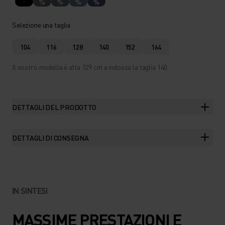
%
%
%
%
Selezione una taglia
104
116
128
140
152
164
Il nostro modella è alta 129 cm e indossa la taglia 140.
DETTAGLI DEL PRODOTTO
DETTAGLI DI CONSEGNA
IN SINTESI
MASSIME PRESTAZIONI E