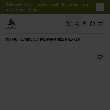
Saldi estivi | Più stili a prezzi ridotti. Risparmia fino al
40%.
Donna
|
Uomo
Cosa stai cercando?
Odlo
INTIMO TECNICO ACTIVE WARM KIDS HALF-ZIP