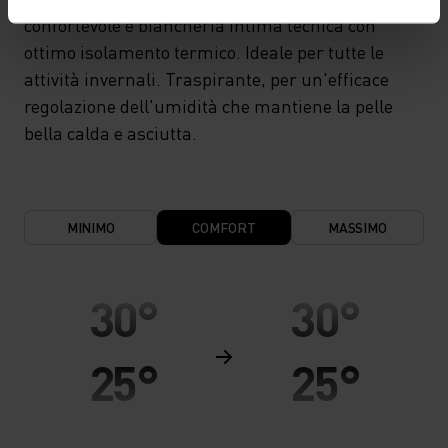
confortevole e biancheria intima tecnica con
ottimo isolamento termico. Ideale per tutte le
attività invernali. Traspirante, per un'efficace
regolazione dell'umidità che mantiene la pelle
bella calda e asciutta.
MINIMO
COMFORT
MASSIMO
30°
30°
25°
25°
20°
20°