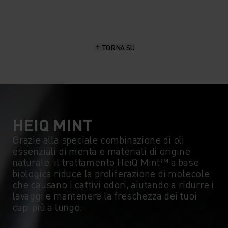
15°
15°
TORNA SU
10°
10°
5°
5°
0°
0°
HEIQ MINT
Grazie alla speciale combinazione di oli
essenziali di menta e materiali di origine
-5°
-5°
naturale, il trattamento HeiQ Mint™ a base
biologica riduce la proliferazione di molecole
che causano i cattivi odori, aiutando a ridurre i
-10°
-10°
lavaggi e mantenere la freschezza dei tuoi
capi più a lungo.
-15°
-15°