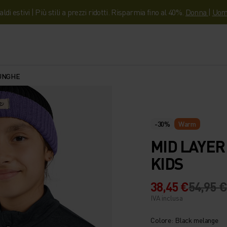
aldi estivi | Più stili a prezzi ridotti. Risparmia fino al 40%.
Donna
|
Uom
LUNGHE
-30%
Warm
MID LAYER
KIDS
38,45 €
54,95 €
IVA inclusa
Colore: Black melange