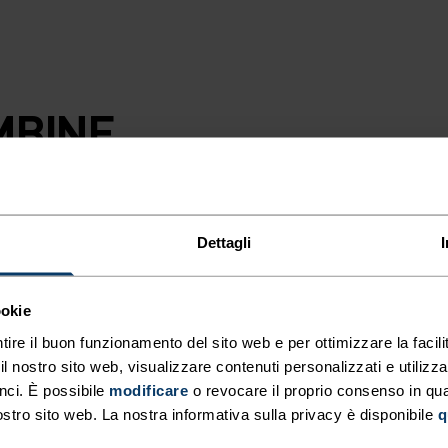
MBINE
ON
RMI.
Dettagli
ovimento, questo
ookie
 trama a
tire il buon funzionamento del sito web e per ottimizzare la facilit
nciare alla
 nostro sito web, visualizzare contenuti personalizzati e utilizza
, è il capo ideale
nci. È possibile
modificare
o revocare il proprio consenso in q
o. Dotato di
ostro sito web. La nostra informativa sulla privacy è disponibile
q
ollezione bambini