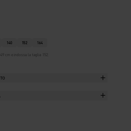
140
152
164
49 cm e indossa la taglia 152.
TTO
A