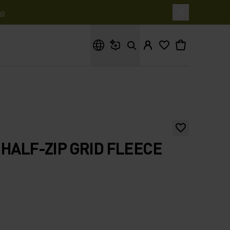
o
Cosa stai cercando?
 HALF-ZIP GRID FLEECE