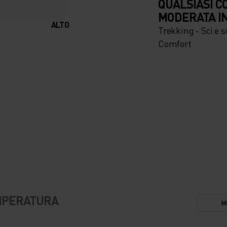
QUALSIASI C
MODERATA I
ALTO
Trekking - Sci e 
Comfort
EMPERATURA
M