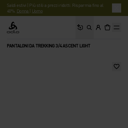
Saldi estivi | Più stili a prezzi ridotti. Risparmia fino al
40%.
Donna
|
Uomo
Cosa stai cercando?
Odlo
PANTALONI DA TREKKING 3/4 ASCENT LIGHT