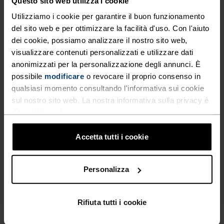
Questo sito web utilizza i cookie
AVVENTURE IN ALTA QUOTA.
Utilizziamo i cookie per garantire il buon funzionamento
del sito web e per ottimizzare la facilità d'uso. Con l'aiuto
dei cookie, possiamo analizzare il nostro sito web,
Leggerezza, versatilità e protezione. Abbiamo
visualizzare contenuti personalizzati e utilizzare dati
progettato i pantaloni da trekking Ascent Light 3/4
anonimizzati per la personalizzazione degli annunci. È
in un tessuto parzialmente riciclato resistente
possibile
modificare
o revocare il proprio consenso in
all’acqua ed elasticizzato a due vie per darti la
qualsiasi momento consultando l'informativa sui cookie
massima libertà di movimento in ogni condizione
sul nostro sito web. La nostra informativa sulla privacy è
atmosferica. Con tre comode tasche con zip per
disponibile
qui
.
mettere al sicuro i tuoi oggetti personali.
Pantaloni da trekking pronti per ogni avventura.
Accetta tutti i cookie
Disponibili in tre colori.
Personalizza
IN PERFETTA SINTONIA
Rifiuta tutti i cookie