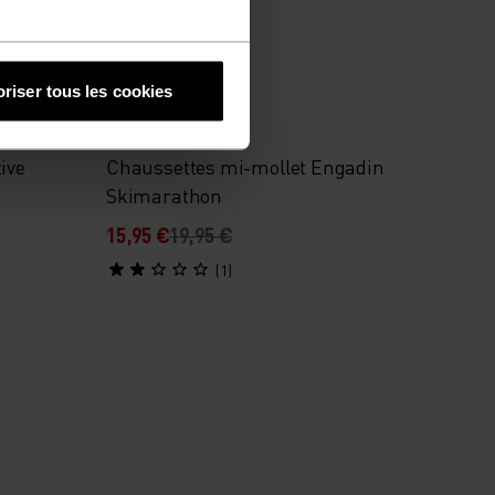
-20 %
riser tous les cookies
%
ive
Chaussettes mi-mollet Engadin
Skimarathon
15,95 €
19,95 €
(1)