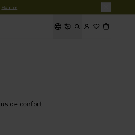
|
Homme
Que cherches-tu ?
us de confort.