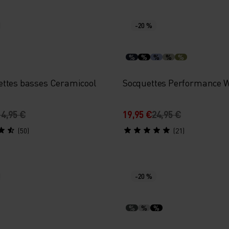
-20 %
%
%
%
%
%
ttes basses Ceramicool
Socquettes Performance W
14,95 €
19,95 €
24,95 €
(50)
(21)
-20 %
%
%
%