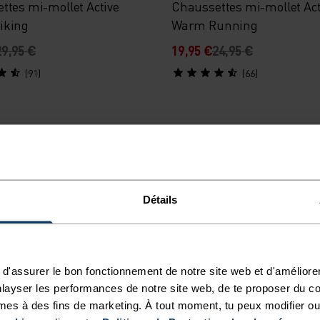
ttes mi-mollet Active
Chaussettes mi-mollet Act
iking
Warm Running
29,95 €
19,95 €
24,95 €
(91)
(66)
-20 %
%
%
%
%
Détails
ttes de ski Active Warm
Chaussettes courtes Cera
t
Ride Light Reflective
24,95 €
15,95 €
19,95 €
d'assurer le bon fonctionnement de notre site web et d'améliore
(71)
(1)
layser les performances de notre site web, de te proposer du c
mes à des fins de marketing. À tout moment, tu peux modifier ou