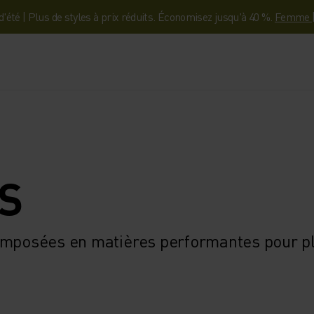
'été | Plus de styles à prix réduits. Économisez jusqu'à 40 %.
Femme
S
omposées en matières performantes pour pl