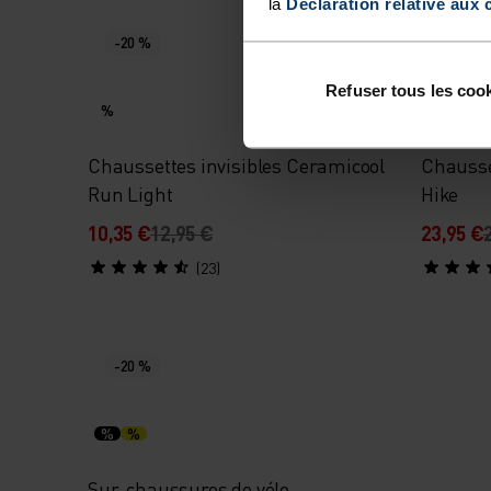
la
Déclaration relative aux 
-20 %
-20 %
Refuser tous les coo
%
%
Chaussettes invisibles Ceramicool
Chausse
Run Light
Hike
10,35 €
12,95 €
23,95 €
(23)
-20 %
%
%
Sur-chaussures de vélo