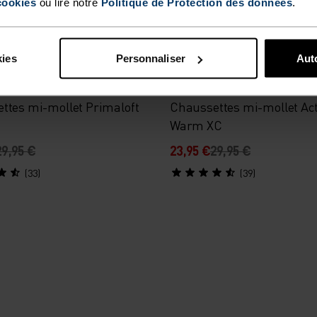
cookies
ou lire notre
Politique de Protection des données
.
-20 %
kies
Personnaliser
Auto
%
%
ttes mi-mollet Primaloft
Chaussettes mi-mollet Act
Warm XC
29,95 €
23,95 €
29,95 €
(33)
(39)