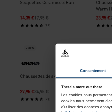
Socquettes Ceramicool Run
Chausse
Warm H
14,35 €
17,95 €
23,95 €
(58)
-20 %
-20 %
%
%
%
%
%
Consentement
Chaussettes de ski Primaloft Pro
Chausse
Elemen
There's more out there
27,95 €
34,95 €
19,95 €
Les cookies nous permettent 
(47)
cookies nous permettent d'an
d'utiliser des données anony