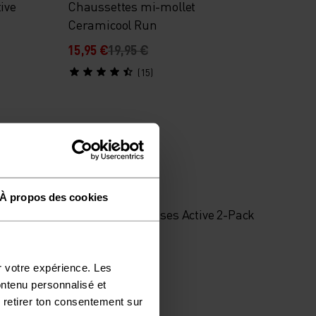
ive
Chaussettes mi-mollet
Ceramicool Run
15,95 €
19,95 €
(15)
-20 %
%
À propos des cookies
micool
Chaussettes basses Active 2-Pack
11,95 €
14,95 €
r votre expérience. Les
(54)
ontenu personnalisé et
 retirer ton consentement sur