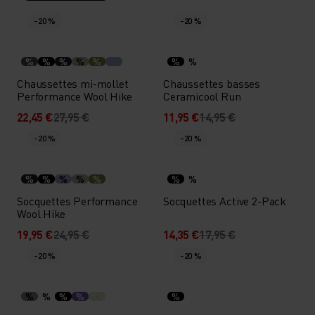
-20 %
-20 %
%
%
%
%
%
%
%
Chaussettes mi-mollet
Chaussettes basses
Performance Wool Hike
Ceramicool Run
22,45 €
27,95 €
11,95 €
14,95 €
-20 %
-20 %
%
%
%
%
%
%
%
Socquettes Performance
Socquettes Active 2-Pack
Wool Hike
19,95 €
24,95 €
14,35 €
17,95 €
-20 %
-20 %
%
%
%
%
%