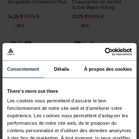
Socquettes Ceramicool Run
Chaussettes mi-mollet
Active Warm Hiking
14,35 €
17,95 €
23,95 €
29,95 €
-20 %
-20 %
%
%
%
%
%
%
Chaussettes mi-mollet
Chaussettes mi-mollet
Active Warm Running
Ceramicool Run
19,95 €
24,95 €
15,95 €
19,95 €
Consentement
Détails
À propos des cookies
-20 %
-20 %
There's more out there
%
%
%
%
%
%
%
%
Les cookies nous permettent d'assurer le bon
Chaussettes de ski
Chaussettes de ski Active
fonctionnement de notre site web et d'améliorer votre
Primaloft Pro
Warm Element
expérience. Les cookies nous permettent d'anlayser les
27,95 €
34,95 €
19,95 €
24,95 €
performances de notre site web, de te proposer du
-20 %
-20 %
contenu personnalisé et d'utiliser des données anonymes
à des fins de marketing. À tout moment, tu peux modifier