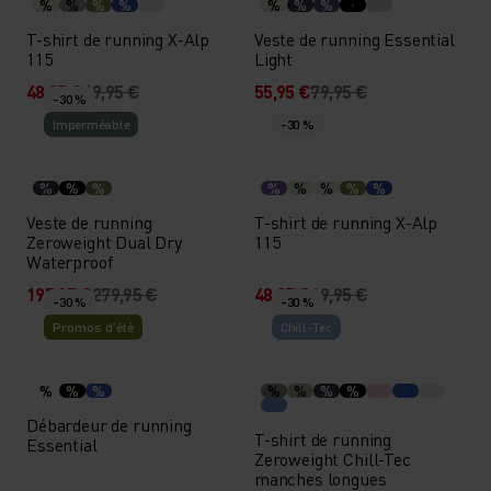
%
%
%
%
%
%
%
T-shirt de running X-Alp
Veste de running Essential
115
Light
48,95 €
69,95 €
55,95 €
79,95 €
-30 %
Imperméable
-30 %
%
%
%
%
%
%
%
%
Veste de running
T-shirt de running X-Alp
Zeroweight Dual Dry
115
Waterproof
195,95 €
279,95 €
48,95 €
69,95 €
-30 %
-30 %
Promos d’été
Chill-Tec
%
%
%
%
%
%
%
Débardeur de running
T-shirt de running
Essential
Zeroweight Chill-Tec
manches longues