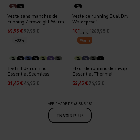
%
%
%
Veste sans manches de
Veste de running Dual Dry
running Zeroweight Warm
Waterproof
69,95 €
99,95 €
188,95 €
269,95 €
-30 %
-30 %
Warm
%
%
%
%
%
%
%
%
%
%
T-shirt de running
Haut de running demi-zip
Essential Seamless
Essential Thermal
31,45 €
44,95 €
52,45 €
74,95 €
AFFICHAGE DE 48 SUR 185
EN VOIR PLUS