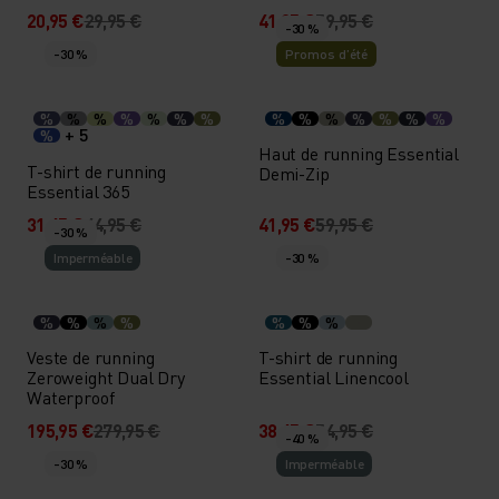
20,95 €
29,95 €
41,95 €
59,95 €
-30 %
-30 %
Promos d’été
%
%
%
%
%
%
%
%
%
%
%
%
%
%
+ 5
%
Haut de running Essential
T-shirt de running
Demi-Zip
Essential 365
31,45 €
44,95 €
41,95 €
59,95 €
-30 %
Imperméable
-30 %
%
%
%
%
%
%
%
Veste de running
T-shirt de running
Zeroweight Dual Dry
Essential Linencool
Waterproof
195,95 €
279,95 €
38,45 €
54,95 €
-40 %
-30 %
Imperméable