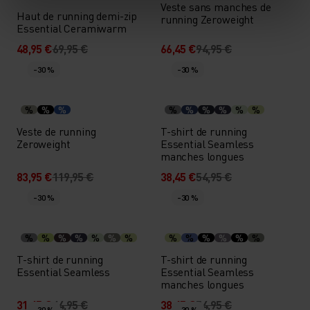
Veste sans manches de
Haut de running demi-zip
running Zeroweight
Essential Ceramiwarm
48,95 €
69,95 €
66,45 €
94,95 €
-30 %
-30 %
%
%
%
%
%
%
%
%
%
Veste de running
T-shirt de running
Zeroweight
Essential Seamless
manches longues
83,95 €
119,95 €
38,45 €
54,95 €
-30 %
-30 %
%
%
%
%
%
%
%
%
%
%
%
%
%
T-shirt de running
T-shirt de running
Essential Seamless
Essential Seamless
manches longues
31,45 €
44,95 €
38,45 €
54,95 €
-30 %
-30 %