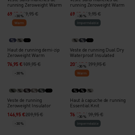
running Zeroweight Warm
running Zeroweight Warm
69,95 €
99,95 €
69,95 €
99,95 €
-30 %
-30 %
Warm
Imperméable
%
%
%
%
Haut de running demi-zip
Veste de running Dual Dry
Zeroweight Warm
Waterproof Insulated
76,95 €
109,95 €
209,95 €
299,95 €
-30 %
-30 %
Warm
%
%
%
%
%
%
%
%
Veste de running
Haut à capuche de running
Zeroweight Insulator
Essential Knit
146,95 €
209,95 €
76,95 €
109,95 €
-30 %
-30 %
Imperméable