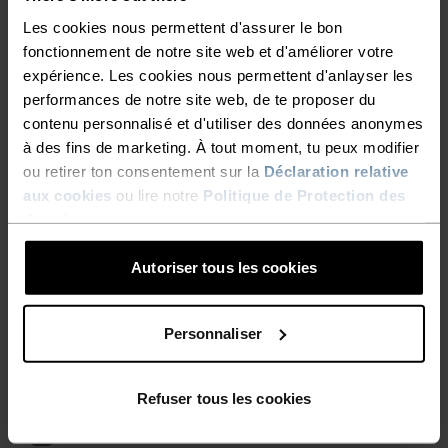
-30 %
-30 %
Les cookies nous permettent d'assurer le bon
fonctionnement de notre site web et d'améliorer votre
expérience. Les cookies nous permettent d'anlayser les
%
%
%
%
%
%
%
performances de notre site web, de te proposer du
Débardeur de running
Veste de running
contenu personnalisé et d'utiliser des données anonymes
Essential Linencool
Zeroweight
à des fins de marketing. À tout moment, tu peux modifier
34,95 €
49,95 €
83,95 €
119,95 €
ou retirer ton consentement sur la
Déclaration relative
-30 %
-30 %
aux cookies
ou lire notre
Politique de Protection des
données
.
%
%
%
%
%
%
%
%
Autoriser tous les cookies
Veste de running
Débardeur de running
Zeroweight Insulator
Essential
Personnaliser
20,95 €
29,95 €
146,95 €
209,95 €
-30 %
Light
-30 %
Refuser tous les cookies
%
%
%
%
%
%
%
%
%