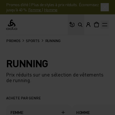
Promos d'été | Plus de styles à prix réduits. Économisez
jusqu'à 40 %.
Femme
|
Homme
Que cherches-tu ?
Odlo
PROMOS
SPORTS
RUNNING
RUNNING
Prix réduits sur une sélection de vêtements
de running.
ACHETE PAR GENRE
FEMME
HOMME