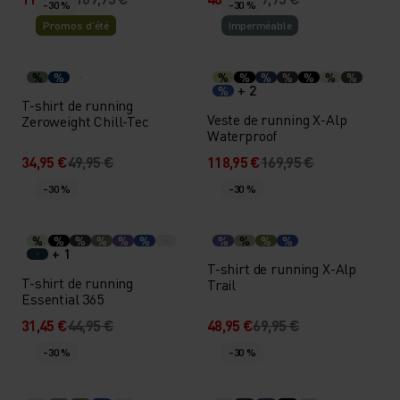
-30 %
-30 %
Promos d’été
Imperméable
%
%
%
%
%
%
%
%
%
+ 2
%
T-shirt de running
Veste de running X-Alp
Zeroweight Chill-Tec
Waterproof
34,95 €
49,95 €
118,95 €
169,95 €
-30 %
-30 %
%
%
%
%
%
%
%
%
%
%
+ 1
T-shirt de running X-Alp
T-shirt de running
Trail
Essential 365
31,45 €
44,95 €
48,95 €
69,95 €
-30 %
-30 %