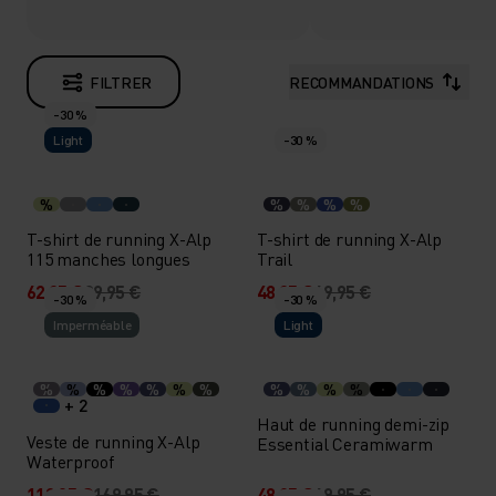
FILTRER
RECOMMANDATIONS
-30 %
Light
-30 %
%
%
%
%
%
T-shirt de running X-Alp
T-shirt de running X-Alp
115 manches longues
Trail
62,95 €
89,95 €
48,95 €
69,95 €
-30 %
-30 %
Imperméable
Light
%
%
%
%
%
%
%
%
%
%
%
+ 2
Haut de running demi-zip
Veste de running X-Alp
Essential Ceramiwarm
Waterproof
118,95 €
169,95 €
48,95 €
69,95 €