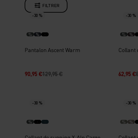
FILTRER
-30 %
-30 %
%
%
%
%
Pantalon Ascent Warm
Collant
90,95 €
129,95 €
62,95 €
-30 %
-30 %
%
%
%
Collant de running X-Alp Cargo
Collant