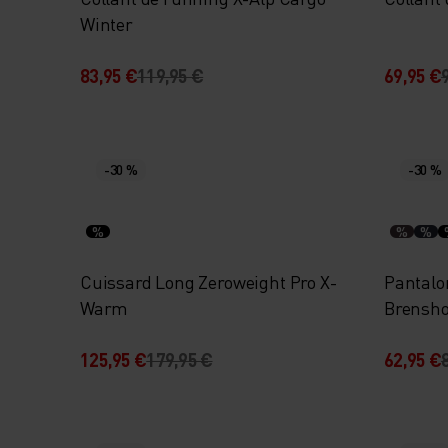
Winter
83,95 €
119,95 €
69,95 €
-30 %
-30 %
%
%
%
Cuissard Long Zeroweight Pro X-
Pantalon
Warm
Brensh
125,95 €
179,95 €
62,95 €