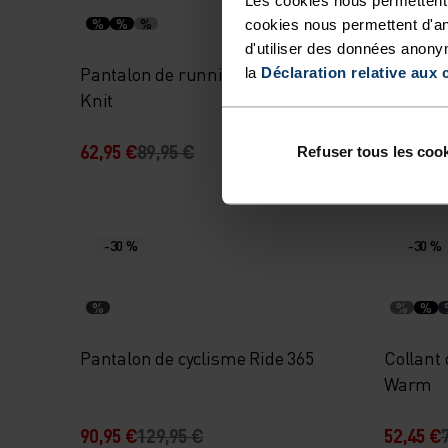
%
%
%
%
cookies nous permettent d'an
d'utiliser des données anony
Pantalon de running Active 365
Cuissar
la
Déclaration relative aux 
Knit
62,95 €
89,95 €
104,95 
Refuser tous les coo
-30 %
-30 %
%
%
%
Pantalon de cyclisme Ride 365
Collant
Warm
90,95 €
129,95 €
52,45 €