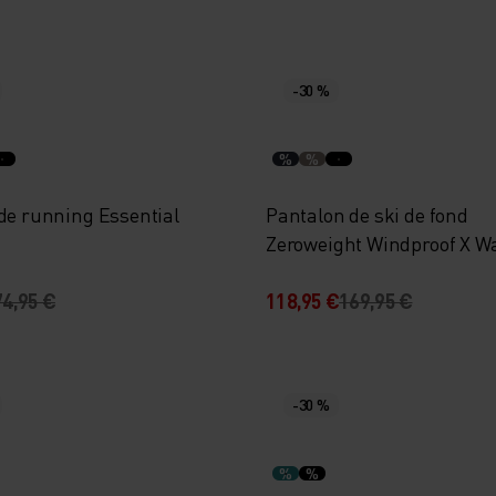
-30 %
%
%
 de running Essential
Pantalon de ski de fond
Zeroweight Windproof X 
74,95 €
118,95 €
169,95 €
-30 %
%
%