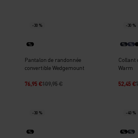
-30 %
-30 %
%
%
%
Pantalon de randonnée
Collant
convertible Wedgemount
Warm
76,95 €
109,95 €
52,45 €
-30 %
-40 %
%
%
%