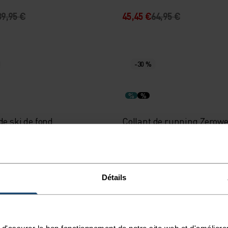
89,95 €
45,45 €
64,95 €
-30 %
%
%
de ski de fond
Collant de running Zerowe
olmen
Print
79,95 €
69,95 €
99,95 €
Détails
-40 %
d'assurer le bon fonctionnement de notre site web et d'améliore