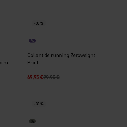
-30 %
%
Collant de running Zeroweight
Warm
Print
69,95 €
99,95 €
-30 %
%