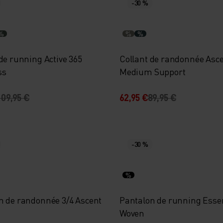
-30 %
%
%
%
de running Active 365
Collant de randonnée Asc
ss
Medium Support
109,95 €
62,95 €
89,95 €
-30 %
%
n de randonnée 3/4 Ascent
Pantalon de running Essen
Woven