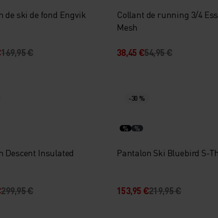
n de ski de fond Engvik
Collant de running 3/4 Ess
Mesh
€
169,95 €
38,45 €
54,95 €
-30 %
%
%
n Descent Insulated
Pantalon Ski Bluebird S-
€
299,95 €
153,95 €
219,95 €