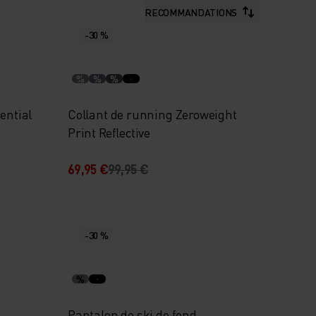
RECOMMANDATIONS
-30 %
%
%
%
ential
Collant de running Zeroweight
Print Reflective
69,95 €
99,95 €
-30 %
%
Pantalon de ski de fond