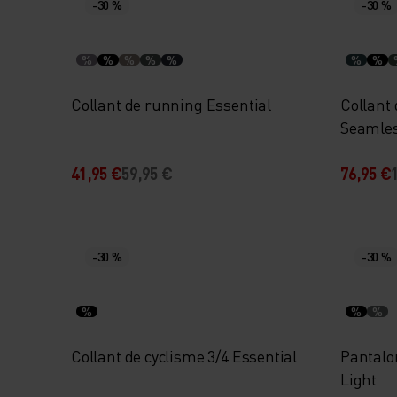
-30 %
-30 %
%
%
%
%
%
%
%
Collant de running Essential
Collant 
Seamle
41,95 €
59,95 €
76,95 €
-30 %
-30 %
%
%
%
Collant de cyclisme 3/4 Essential
Pantalo
Light