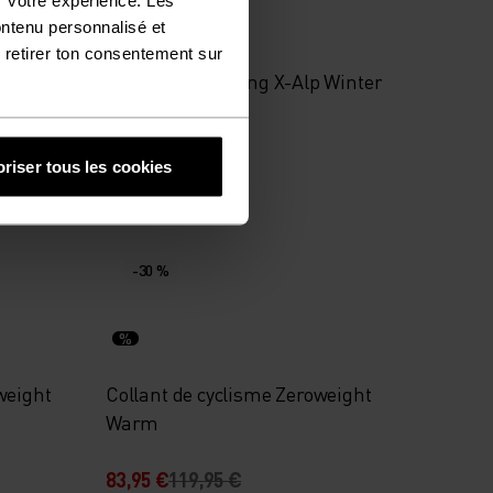
%
%
ontenu personnalisé et
 retirer ton consentement sur
angnes
Collant de running X-Alp Winter
65,95 €
109,95 €
riser tous les cookies
-30 %
%
weight
Collant de cyclisme Zeroweight
Warm
83,95 €
119,95 €