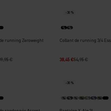
-30 %
%
%
 de running Zeroweight
Collant de running 3/4 Ess
89,95 €
38,45 €
54,95 €
-30 %
%
%
%
%
%
%
%
 de randonnée Ascent
Pantalon X-Alp 3L