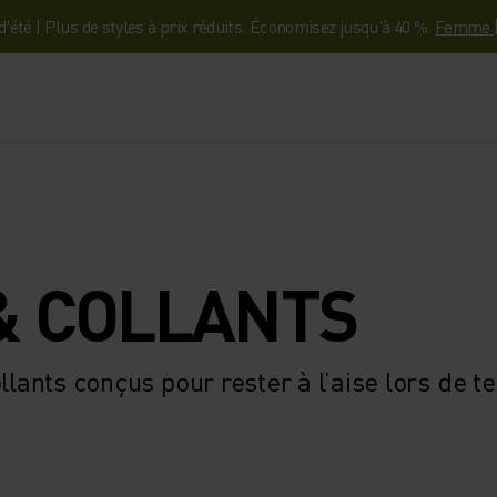
'été | Plus de styles à prix réduits. Économisez jusqu'à 40 %.
Femme
& COLLANTS
lants conçus pour rester à l’aise lors de tes