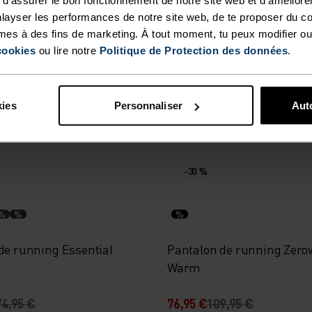
%
%
layser les performances de notre site web, de te proposer du c
mes à des fins de marketing. À tout moment, tu peux modifier ou
d Long Zeroweight Warm
Pantalon de ski de fond L
cookies
ou lire notre
Politique de Protection des données
.
€
149,95 €
89,95 €
149,95 €
kies
Personnaliser
Auto
-30 %
%
%
%
 de running Essential
Pantalon de running Zero
Warm
74,95 €
76,95 €
109,95 €