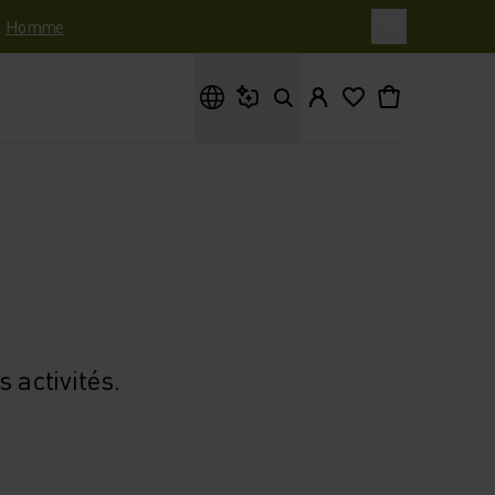
|
Homme
Que cherches-tu ?
 activités.