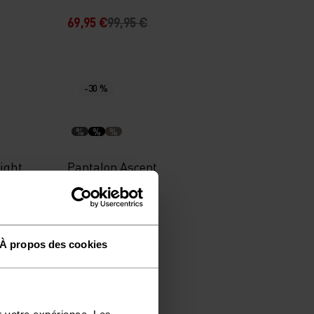
69,95 €
99,95 €
-30 %
%
%
%
ight
Pantalon Ascent
97,95 €
139,95 €
À propos des cookies
-40 %
r votre expérience. Les