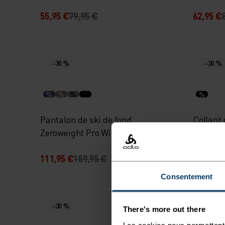
55,95 €
79,95 €
62,95 €
-30 %
-30 %
%
%
%
%
Pantalon de ski de fond
Collant 
Zeroweight Pro Windproof Warm
Brensh
111,95 €
159,95 €
55,95 €
Consentement
-30 %
-30 %
There's more out there
Les cookies nous permettent 