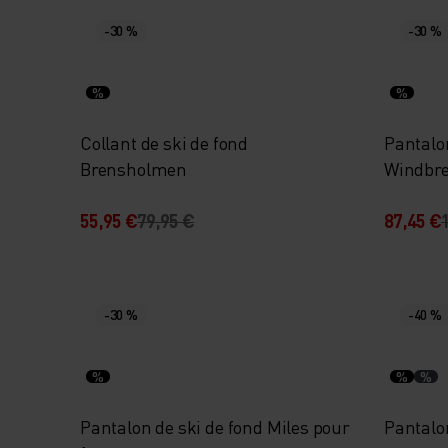
-30 %
-30 %
%
%
Collant de ski de fond
Pantalon
Brensholmen
Windbr
55,95 €
79,95 €
87,45 €
-30 %
-40 %
%
%
%
Pantalon de ski de fond Miles pour
Pantalo