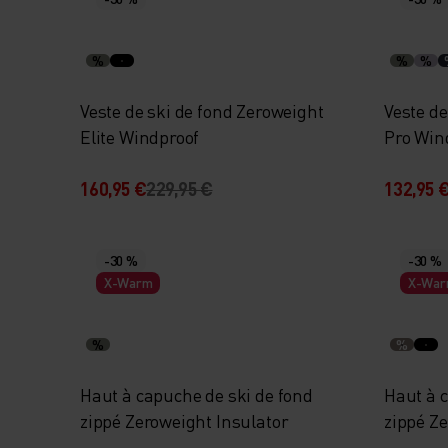
%
%
%
Veste de ski de fond Zeroweight
Veste de
Elite Windproof
Pro Win
160,95 €
229,95 €
132,95 
-30 %
-30 %
X-Warm
X-Wa
%
%
Haut à capuche de ski de fond
Haut à 
zippé Zeroweight Insulator
zippé Z