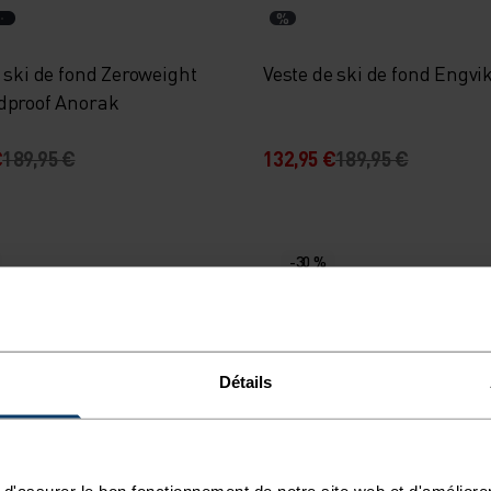
%
 ski de fond Zeroweight
Veste de ski de fond Engvi
dproof Anorak
€
189,95 €
132,95 €
189,95 €
-30 %
%
 ski de fond Essential
Veste de ski de fond Lang
Détails
119,95 €
167,95 €
239,95 €
d'assurer le bon fonctionnement de notre site web et d'améliore