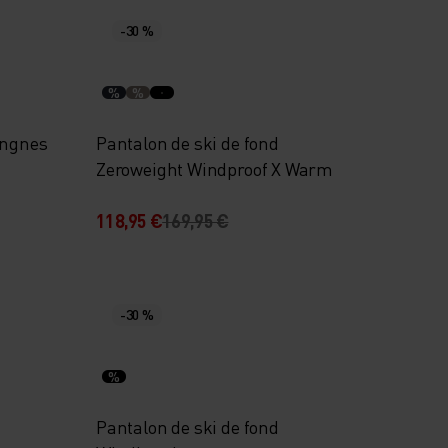
-30 %
%
%
angnes
Pantalon de ski de fond
Zeroweight Windproof X Warm
118,95 €
169,95 €
-30 %
%
Pantalon de ski de fond