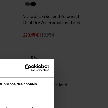
%
k
Veste de ski de fond Zeroweight
Dual Dry Waterproof Insulated
223,95 €
319,95 €
-30 %
%
%
nes
Pantalon de ski de fond
À propos des cookies
Brensholmen
62,95 €
89,95 €
r votre expérience. Les