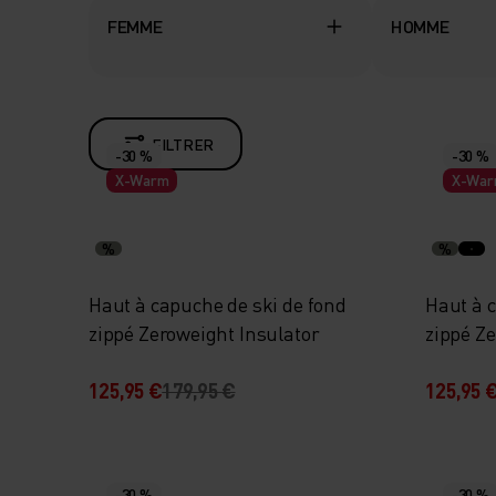
FEMME
HOMME
FILTRER
-30 %
-30 %
X-Warm
X-Wa
%
%
Haut à capuche de ski de fond
Haut à 
zippé Zeroweight Insulator
zippé Z
125,95 €
179,95 €
125,95 
-30 %
-30 %