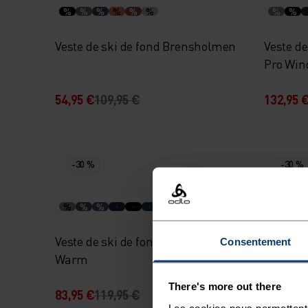
%
%
%
%
%
%
%
%
Veste de ski de fond Brensholmen
Veste de
Pro Win
54,95 €
109,95 €
132,95 
-30 %
-30 %
%
%
%
%
%
Veste de ski de fond Essential
Veste de
Consentement
Warm
Warm
There's more out there
83,95 €
119,95 €
83,95 €
Les cookies nous permettent 