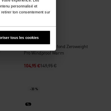
ontenu personnalisé et
 retirer ton consentement sur
-30 %
%
%
%
riser tous les cookies
Collant de ski de fond Zeroweight
f
Pro Windproof Warm
104,95 €
149,95 €
-30 %
%