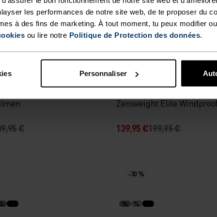
layser les performances de notre site web, de te proposer du c
mes à des fins de marketing. À tout moment, tu peux modifier ou
cookies
ou lire notre
Politique de Protection des données
.
-30 %
%
%
%
%
kies
Personnaliser
Auto
 de ski de fond
Pantalon de ski de fond
olmen
Zeroweight Elite Windproo
89,95 €
139,95 €
199,95 €
-30 %
%
%
%