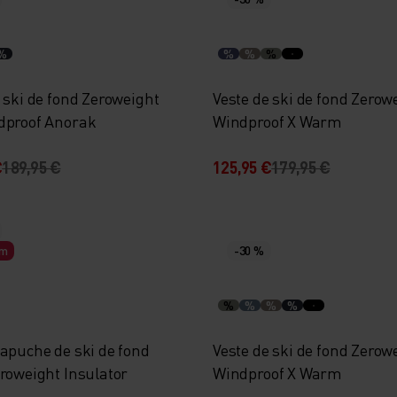
%
%
%
%
 ski de fond Zeroweight
Veste de ski de fond Zerow
dproof Anorak
Windproof X Warm
€
189,95 €
125,95 €
179,95 €
rm
-30 %
%
%
%
%
capuche de ski de fond
Veste de ski de fond Zerow
eroweight Insulator
Windproof X Warm