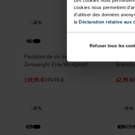
cookies nous permettent d'an
d'utiliser des données anony
la
Déclaration relative aux 
-30 %
-30 %
%
%
%
Refuser tous les coo
Pantalon de ski de fond
Pantalon
Zeroweight Elite Windproof
Brensh
139,95 €
199,95 €
62,95 €
-30 %
-30 %
%
%
%