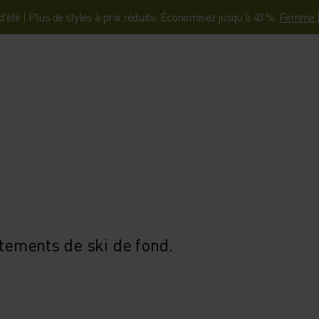
'été | Plus de styles à prix réduits. Économisez jusqu'à 40 %.
Femme
êtements de ski de fond.