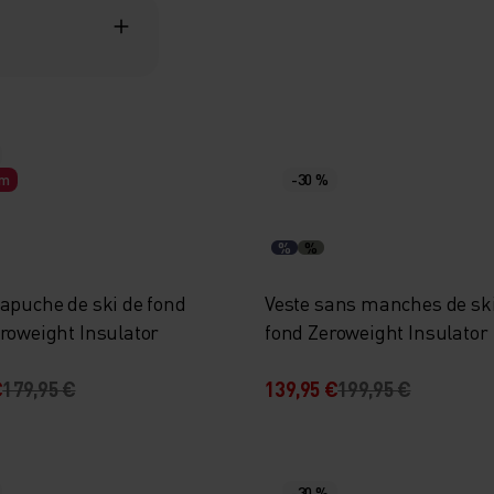
rm
-30 %
%
%
capuche de ski de fond
Veste sans manches de ski
eroweight Insulator
fond Zeroweight Insulator
€
179,95 €
139,95 €
199,95 €
-30 %