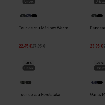
Unisex
Unisex
%
%
%
Tour de cou Mérinos Warm
Bandea
22,45 €
27,95 €
23,95 €
-20 %
-20 %
Unisex
Unisex
%
%
Tour de cou Revelstoke
Gants M