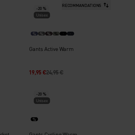
RECOMMANDATIONS
-20 %
Unisex
%
%
%
%
Gants Active Warm
19,95 €
24,95 €
-20 %
Unisex
%
cket
Gants Cycling Warm