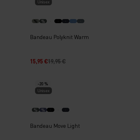
Unisex
%
%
Bandeau Polyknit Warm
15,95 €
19,95 €
-20 %
Unisex
%
%
Bandeau Move Light