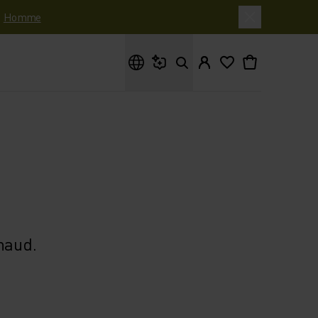
|
Homme
Que cherches-tu ?
haud.