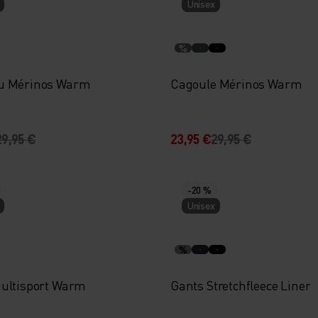
Unisex
%
u Mérinos Warm
Cagoule Mérinos Warm
29,95 €
23,95 €
29,95 €
-20 %
Unisex
%
ultisport Warm
Gants Stretchfleece Liner