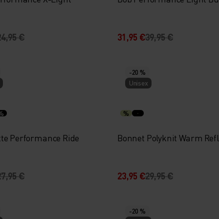
24,95 €
31,95 €
39,95 €
-20 %
Unisex
%
%
te Performance Ride
Bonnet Polyknit Warm Refl
27,95 €
23,95 €
29,95 €
-20 %