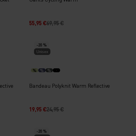
55,95 €
69,95 €
-20 %
Unisex
%
%
%
ective
Bandeau Polyknit Warm Reflective
19,95 €
24,95 €
-20 %