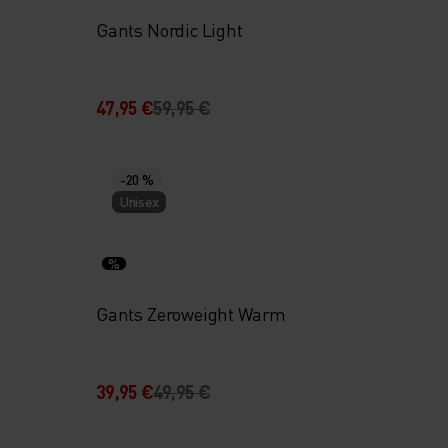
Gants Nordic Light
47,95 €
59,95 €
-20 %
Unisex
%
Gants Zeroweight Warm
39,95 €
49,95 €