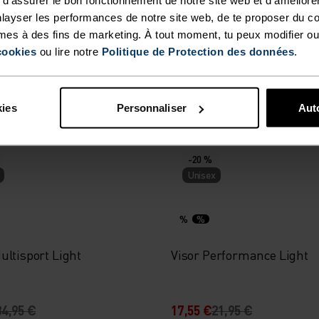
%
%
%
%
layser les performances de notre site web, de te proposer du c
mes à des fins de marketing. À tout moment, tu peux modifier ou
 Mérinos Warm
Bonnet Reversible
cookies
ou lire notre
Politique de Protection des données
.
39,95 €
27,95 €
34,95 €
kies
Personnaliser
Auto
-20 %
Unisex
%
%
ultisport Light
Visor Performance Light
34,95 €
17,55 €
21,95 €