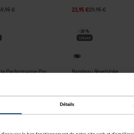
49,95 €
23,95 €
29,95 €
-20 %
Unisex
%
te Performance Pro
Bandeau Revelstoke
29,95 €
19,95 €
24,95 €
Détails
-20 %
Unisex
d'assurer le bon fonctionnement de notre site web et d'améliore