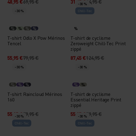
48,95 €
69,95 €
31,45 €
44,95 €
-30 %
-30 %
Chill-Tec
%
%
%
%
%
T-shirt Odlo X Pow Mérinos
T-shirt de cyclisme
Tencel
Zeroweight Chill-Tec Print
zippé
55,95 €
79,95 €
87,45 €
124,95 €
-30 %
-30 %
%
%
%
%
%
T-shirt Raincloud Mérinos
T-shirt de cyclisme
160
Essential Heritage Print
zippé
55,95 €
79,95 €
55,95 €
79,95 €
-30 %
-30 %
Chill-Tec
Chill-Tec