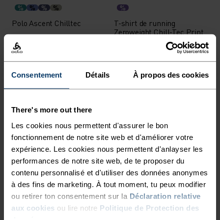
%
%
%
%
%
Polo Ascent Chilltec
T-shirt de running
Zeroweight Chill-Tec Print
48,95 €
69,95 €
41,95 €
59,95 €
-30 %
-30 %
Consentement
Détails
À propos des cookies
%
%
%
%
T-shirt de cyclisme
T-shirt Ascent Sun. Sea.
There's more out there
Essential demi-zip
Mountains.
Les cookies nous permettent d'assurer le bon
48,95 €
69,95 €
34,95 €
49,95 €
-30 %
fonctionnement de notre site web et d'améliorer votre
-30 %
Chill-Tec
expérience. Les cookies nous permettent d'anlayser les
performances de notre site web, de te proposer du
%
%
%
contenu personnalisé et d'utiliser des données anonymes
à des fins de marketing. À tout moment, tu peux modifier
T-shirt There's More
Débardeur de cyclisme
Mérinos 160
Zeroweight Sleeveless
ou retirer ton consentement sur la
Déclaration relative
aux cookies
ou lire notre
Politique de Protection des
55,95 €
79,95 €
62,95 €
89,95 €
-30 %
données
.