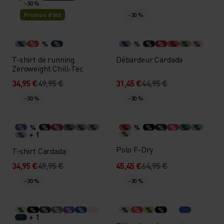
-30 %
Promos d’été
-30 %
%
%
%
%
%
%
%
%
%
%
%
T-shirt de running
Débardeur Cardada
Zeroweight Chill-Tec
34,95 €
49,95 €
31,45 €
44,95 €
-30 %
-30 %
%
%
%
%
%
%
%
%
%
%
%
%
%
%
+ 1
%
%
Polo F-Dry
T-shirt Cardada
34,95 €
49,95 €
45,45 €
64,95 €
-30 %
-30 %
%
%
%
%
%
%
%
%
%
%
+ 1