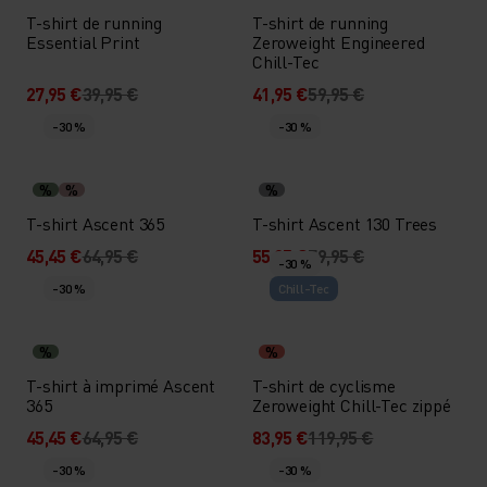
T-shirt de running
T-shirt de running
Essential Print
Zeroweight Engineered
Chill-Tec
27,95 €
39,95 €
41,95 €
59,95 €
-30 %
-30 %
%
%
%
T-shirt Ascent 365
T-shirt Ascent 130 Trees
45,45 €
64,95 €
55,95 €
79,95 €
-30 %
-30 %
Chill-Tec
%
%
T-shirt à imprimé Ascent
T-shirt de cyclisme
365
Zeroweight Chill-Tec zippé
45,45 €
64,95 €
83,95 €
119,95 €
-30 %
-30 %