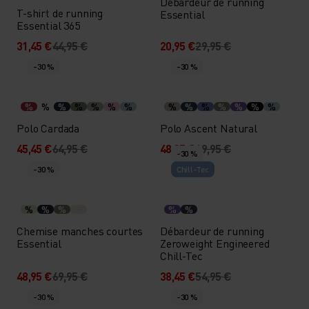
Débardeur de running
T-shirt de running
Essential
Essential 365
31,45 €
44,95 €
20,95 €
29,95 €
-30 %
-30 %
%
%
%
%
%
%
%
%
%
%
%
%
%
%
Polo Cardada
Polo Ascent Natural
45,45 €
64,95 €
48,95 €
69,95 €
-30 %
-30 %
Chill-Tec
%
%
%
%
%
Chemise manches courtes
Débardeur de running
Essential
Zeroweight Engineered
Chill-Tec
48,95 €
69,95 €
38,45 €
54,95 €
-30 %
-30 %