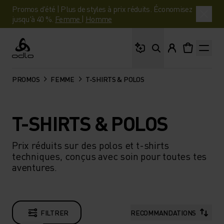
Promos d'été | Plus de styles à prix réduits. Économisez
jusqu'à 40 %.
Femme
|
Homme
Que cherches-tu ?
Odlo
PROMOS
FEMME
T-SHIRTS & POLOS
T-SHIRTS & POLOS
Prix réduits sur des polos et t-shirts
techniques, conçus avec soin pour toutes tes
aventures.
FILTRER
RECOMMANDATIONS