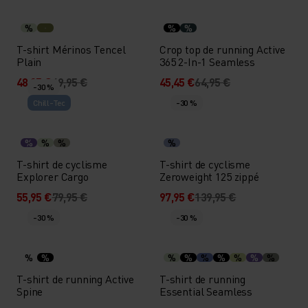
%
%
%
T-shirt Mérinos Tencel
Crop top de running Active
Plain
365 2-In-1 Seamless
48,95 €
69,95 €
45,45 €
64,95 €
-30 %
Chill-Tec
-30 %
%
%
%
%
T-shirt de cyclisme
T-shirt de cyclisme
Explorer Cargo
Zeroweight 125 zippé
55,95 €
79,95 €
97,95 €
139,95 €
-30 %
-30 %
%
%
%
%
%
%
%
%
%
T-shirt de running Active
T-shirt de running
Spine
Essential Seamless