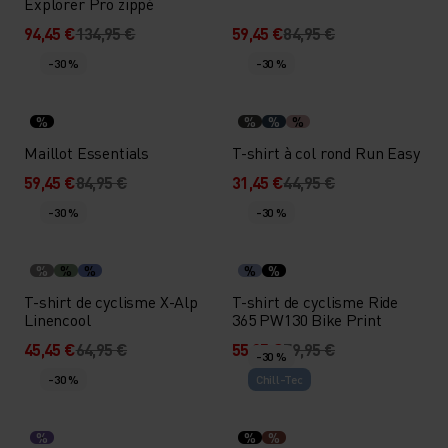
Explorer Pro zippé
94,45 €
134,95 €
59,45 €
84,95 €
-30 %
-30 %
%
%
%
%
Maillot Essentials
T-shirt à col rond Run Easy
59,45 €
84,95 €
31,45 €
44,95 €
-30 %
-30 %
%
%
%
%
%
T-shirt de cyclisme X-Alp
T-shirt de cyclisme Ride
Linencool
365 PW130 Bike Print
45,45 €
64,95 €
55,95 €
79,95 €
-30 %
-30 %
Chill-Tec
%
%
%