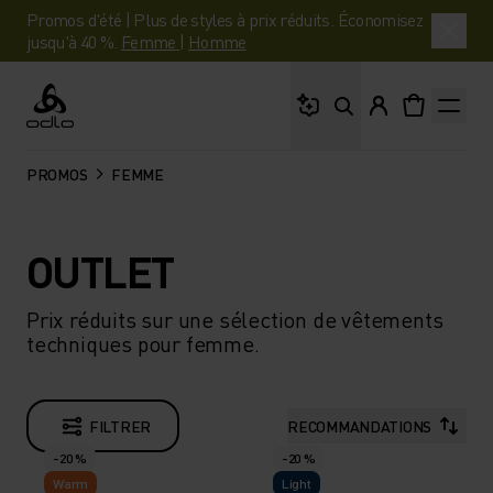
Promos d'été | Plus de styles à prix réduits. Économisez
jusqu'à 40 %.
Femme
|
Homme
Que cherches-tu ?
Odlo
PROMOS
FEMME
OUTLET
Prix réduits sur une sélection de vêtements
techniques pour femme.
FILTRER
RECOMMANDATIONS
-20 %
-20 %
Warm
Light