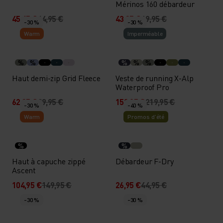
Mérinos 160 débardeur
45,45 €
64,95 €
43,95 €
49,95 €
-30 %
-30 %
Warm
Imperméable
%
%
%
%
%
Haut demi-zip Grid Fleece
Veste de running X-Alp
Waterproof Pro
62,95 €
89,95 €
153,95 €
219,95 €
-30 %
-40 %
Warm
Promos d’été
%
%
Haut à capuche zippé
Débardeur F-Dry
Ascent
104,95 €
149,95 €
26,95 €
44,95 €
-30 %
-30 %