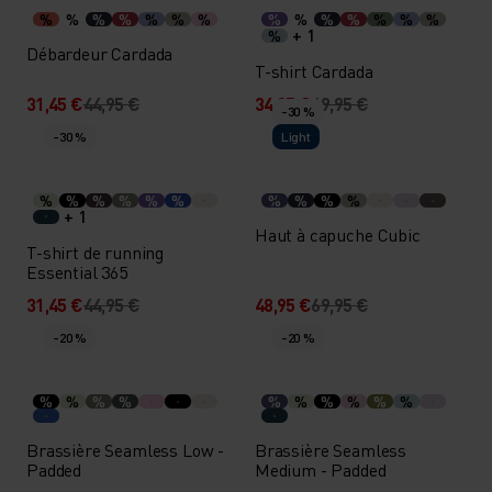
%
%
%
%
%
%
%
%
%
%
%
%
%
%
+ 1
%
Débardeur Cardada
T-shirt Cardada
31,45 €
44,95 €
34,95 €
49,95 €
-30 %
-30 %
Light
%
%
%
%
%
%
%
%
%
%
+ 1
Haut à capuche Cubic
T-shirt de running
Essential 365
31,45 €
44,95 €
48,95 €
69,95 €
-20 %
-20 %
%
%
%
%
%
%
%
%
%
%
Brassière Seamless Low -
Brassière Seamless
Padded
Medium - Padded