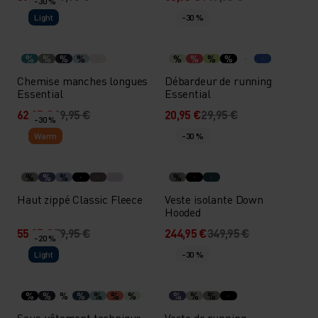
-30 %
Light
-30 %
%
%
%
%
%
%
%
%
Chemise manches longues
Débardeur de running
Essential
Essential
62,95 €
89,95 €
20,95 €
29,95 €
-30 %
Warm
-30 %
%
%
%
%
Haut zippé Classic Fleece
Veste isolante Down
Hooded
55,95 €
79,95 €
244,95 €
349,95 €
-20 %
Light
-30 %
%
%
%
%
%
%
%
%
%
%
Sous-vêtement technique
Veste de running