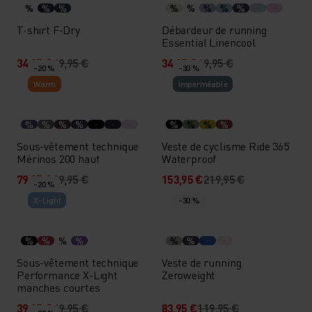
%
%
%
%
%
%
%
%
T-shirt F-Dry
Débardeur de running
Essential Linencool
34,95 €
49,95 €
34,95 €
49,95 €
-20 %
-30 %
Warm
Imperméable
%
%
%
%
%
%
%
%
Sous-vêtement technique
Veste de cyclisme Ride 365
Mérinos 200 haut
Waterproof
79,95 €
99,95 €
153,95 €
219,95 €
-20 %
X-Light
-30 %
%
%
%
%
%
%
Sous-vêtement technique
Veste de running
Performance X-Light
Zeroweight
manches courtes
39,95 €
49,95 €
83,95 €
119,95 €