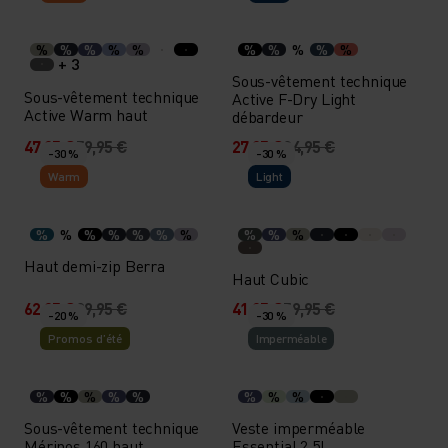
%
%
%
%
%
%
%
%
%
%
+ 3
Sous-vêtement technique
Sous-vêtement technique
Active F-Dry Light
Active Warm haut
débardeur
47,95 €
59,95 €
27,95 €
34,95 €
-30 %
-30 %
Warm
Light
%
%
%
%
%
%
%
%
%
%
Haut demi-zip Berra
Haut Cubic
62,95 €
89,95 €
41,95 €
59,95 €
-20 %
-30 %
Promos d’été
Imperméable
%
%
%
%
%
%
%
%
Sous-vêtement technique
Veste imperméable
Mérinos 160 haut
Essential 2.5L