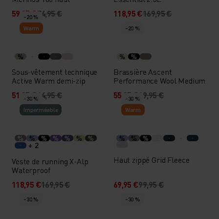
59,95 €
74,95 €
118,95 €
169,95 €
-20 %
Warm
-20 %
%
%
%
Sous-vêtement technique
Brassière Ascent
Active Warm demi-zip
Performance Wool Medium
51,95 €
64,95 €
55,95 €
69,95 €
-30 %
-30 %
Imperméable
Warm
%
%
%
%
%
%
%
%
%
%
+ 2
Haut zippé Grid Fleece
Veste de running X-Alp
Waterproof
118,95 €
169,95 €
69,95 €
99,95 €
-30 %
-30 %