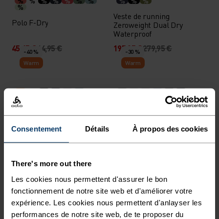
%
%
%
%
%
%
%
%
%
%
%
Veste de running
Polo F-Dry
Zeroweight Dual Dry
Waterproof
45,45 €
64,95 €
195,95 €
279,95 €
-40 %
-30 %
Warm
Warm
%
%
%
%
%
Haut zippé Berra
Haut demi-zip Roy
59,95 €
99,95 €
48,95 €
69,95 €
-20 %
Consentement
Détails
À propos des cookies
Light
-30 %
There's more out there
%
%
%
%
%
Sous-vêtement technique
Veste sans manches de
Les cookies nous permettent d'assurer le bon
Active F-Dry Light haut
running Zeroweight
fonctionnement de notre site web et d'améliorer votre
39,95 €
49,95 €
66,45 €
94,95 €
expérience. Les cookies nous permettent d'anlayser les
-20 %
-40 %
performances de notre site web, de te proposer du
Warm
Imperméable