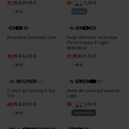
31,95 €
39,95 €
39,95 €
49,95 €
-20 %
-20 %
X-Light
%
%
%
%
%
%
%
Brassière Seamless Low
Sous-vêtement technique
Performance X-Light
débardeur
35,95 €
44,95 €
31,95 €
39,95 €
-30 %
-30 %
%
%
%
%
%
%
%
T-shirt de running X-Alp
Veste de running Essential
115
Light
48,95 €
69,95 €
55,95 €
79,95 €
-30 %
-30 %
Imperméable