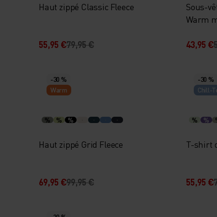
Haut zippé Classic Fleece
Sous-vê
Warm m
55,95 €
79,95 €
43,95 €
-30 %
-30 %
Warm
Chill-T
%
%
%
%
%
Haut zippé Grid Fleece
T-shirt 
69,95 €
99,95 €
55,95 €
-20 %