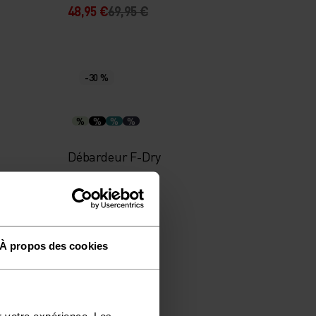
48,95 €
69,95 €
-30 %
%
%
%
%
Débardeur F-Dry
31,45 €
44,95 €
À propos des cookies
-30 %
Imperméable
r votre expérience. Les