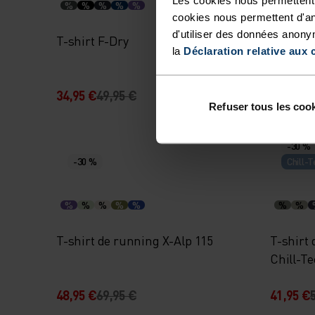
%
%
%
%
%
%
%
cookies nous permettent d'an
d'utiliser des données anony
T-shirt F-Dry
Sous-vê
la
Déclaration relative aux 
Perform
manches
34,95 €
49,95 €
63,95 €
Refuser tous les coo
-30 %
-30 %
Chill-T
%
%
%
%
%
%
%
T-shirt de running X-Alp 115
T-shirt
Chill-T
48,95 €
69,95 €
41,95 €