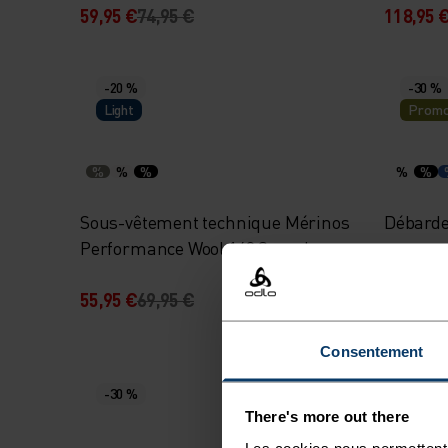
59,95 €
74,95 €
118,95 
-20 %
-30 %
Light
Promo
%
%
%
%
%
Sous-vêtement technique Mérinos
Débarde
Performance Wool 140 Seamless
débardeur
55,95 €
69,95 €
20,95 €
Consentement
-20 %
-30 %
Light
There's more out there
Les cookies nous permettent 