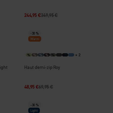
244,95 €
349,95 €
-30 %
Warm
+ 2
%
%
%
%
%
ight
Haut demi-zip Roy
48,95 €
69,95 €
-30 %
Light