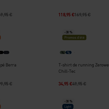
69,95 €
118,95 €
169,95 €
-30 %
Promos d’été
%
%
ppé Berra
T-shirt de running Zerowe
Chill-Tec
99,95 €
34,95 €
49,95 €
-30 %
Light