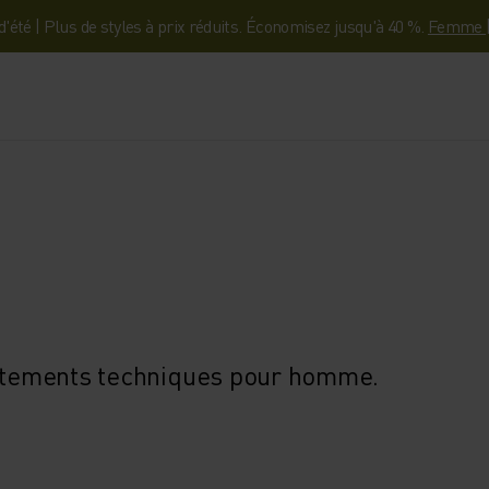
'été | Plus de styles à prix réduits. Économisez jusqu'à 40 %.
Femme
 vêtements techniques pour homme.