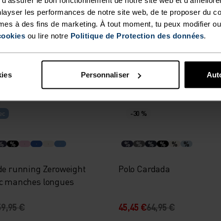
%
%
%
%
%
%
layser les performances de notre site web, de te proposer du c
mes à des fins de marketing. À tout moment, tu peux modifier ou
tement technique Mérinos
Polo F-Dry
cookies
ou lire notre
Politique de Protection des données
.
ance Wool 140 Seamless
 courtes
79,95 €
45,45 €
64,95 €
kies
Personnaliser
Auto
ec
-30 %
%
%
%
%
%
%
%
%
 de running Zeroweight
Polo Cardada
ec manches longues
59,95 €
45,45 €
64,95 €