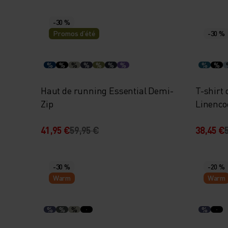
-30 %
Promos d’été
-30 %
%
%
%
%
%
%
%
%
%
Haut de running Essential Demi-
T-shirt 
Zip
Linenco
41,95 €
59,95 €
38,45 €
-30 %
-20 %
Warm
Warm
%
%
%
%