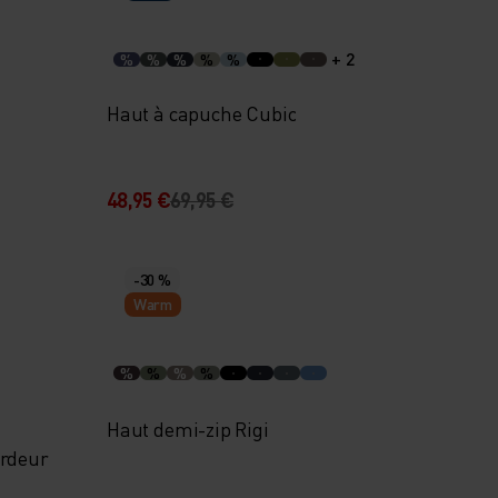
+ 2
%
%
%
%
%
Haut à capuche Cubic
48,95 €
69,95 €
-30 %
Warm
%
%
%
%
Haut demi-zip Rigi
ardeur