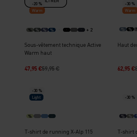
FILTRER
-20 %
-30 %
Warm
Warm
+ 2
%
%
%
%
%
%
Sous-vêtement technique Active
Haut de
Warm haut
47,95 €
59,95 €
62,95 €
-30 %
Light
-30 %
%
%
%
T-shirt de running X-Alp 115
T-shirt 