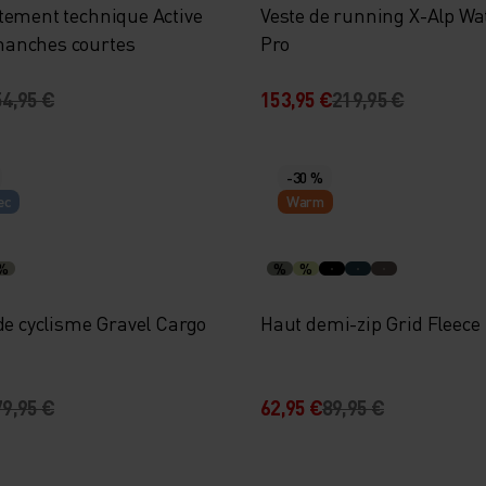
tement technique Active
Veste de running X-Alp Wa
anches courtes
Pro
54,95 €
153,95 €
219,95 €
-30 %
ec
Warm
%
%
%
de cyclisme Gravel Cargo
Haut demi-zip Grid Fleece
79,95 €
62,95 €
89,95 €