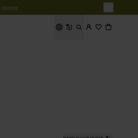
|
Homme
Que cherches-tu ?