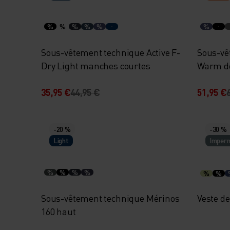
%
%
%
%
%
%
Sous-vêtement technique Active F-
Sous-vê
Dry Light manches courtes
Warm d
35,95 €
44,95 €
51,95 €
-20 %
-30 %
Light
Imper
%
%
%
%
%
%
Sous-vêtement technique Mérinos
Veste d
160 haut