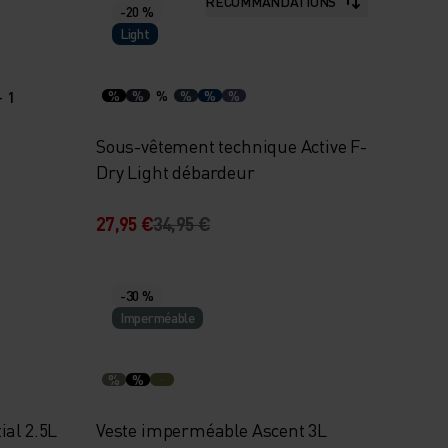
RECOMMANDATIONS
-20 %
Light
+ 1
%
%
%
%
%
%
Sous-vêtement technique Active F-
Dry Light débardeur
27,95 €
34,95 €
-30 %
Imperméable
%
%
al 2.5L
Veste imperméable Ascent 3L