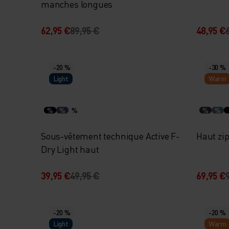
manches longues
62,95 €
89,95 €
48,95 €
-20 %
-30 %
Light
Warm
%
%
%
%
%
Sous-vêtement technique Active F-
Haut zi
Dry Light haut
39,95 €
49,95 €
69,95 €
-20 %
-20 %
Light
Warm