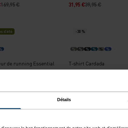
€
169,95 €
31,95 €
39,95 €
s d’été
-30 %
%
%
%
%
%
%
%
ur de running Essential
T-shirt Cardada
29,95 €
34,95 €
49,95 €
Détails
-30 %
d'assurer le bon fonctionnement de notre site web et d'améliore