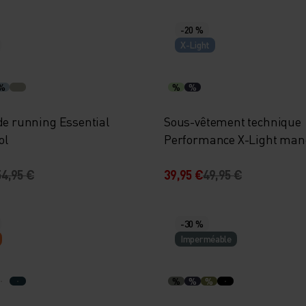
-20 %
X-Light
%
%
%
de running Essential
Sous-vêtement technique
ol
Performance X-Light man
courtes
54,95 €
39,95 €
49,95 €
-30 %
Imperméable
%
%
%