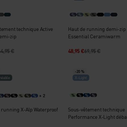
%
%
%
%
tement technique Active
Haut de running demi-zip
emi-zip
Essential Ceramiwarm
64,95 €
48,95 €
69,95 €
-20 %
méable
X-Light
+ 2
%
%
%
%
%
%
%
%
%
%
e running X-Alp Waterproof
Sous-vêtement technique
Performance X-Light déb