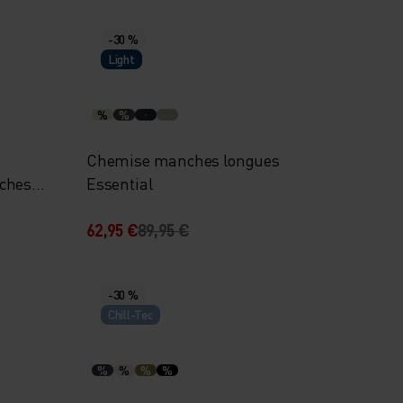
-30 %
Light
%
%
Chemise manches longues
ches
Essential
62,95 €
89,95 €
-30 %
Chill-Tec
%
%
%
%