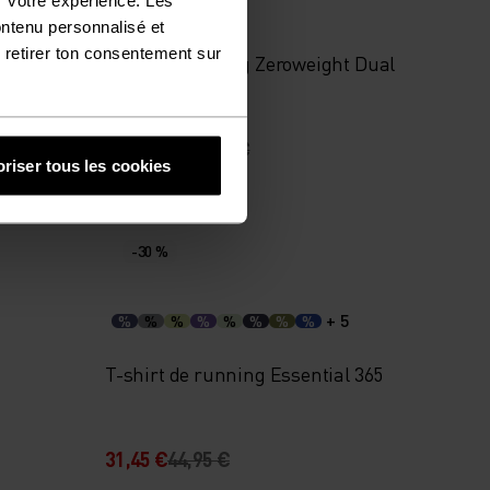
%
%
%
ontenu personnalisé et
 retirer ton consentement sur
Veste de running Zeroweight Dual
Dry Waterproof
195,95 €
279,95 €
riser tous les cookies
-30 %
+ 5
%
%
%
%
%
%
%
%
T-shirt de running Essential 365
31,45 €
44,95 €