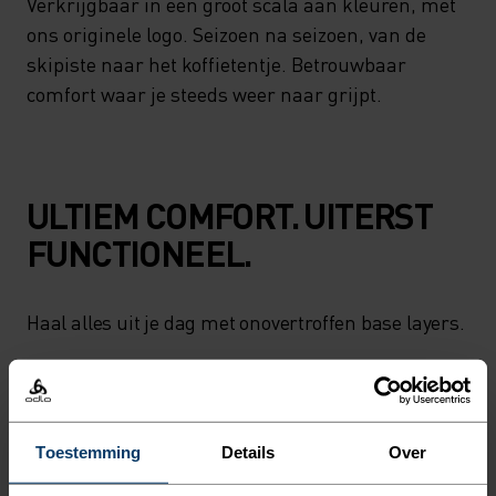
Verkrijgbaar in een groot scala aan kleuren, met
ons originele logo. Seizoen na seizoen, van de
skipiste naar het koffietentje. Betrouwbaar
comfort waar je steeds weer naar grijpt.
ULTIEM COMFORT. UITERST
FUNCTIONEEL.
Haal alles uit je dag met onovertroffen base layers.
ACTIVITEITSNIVEAU
Toestemming
Details
Over
LAAG
MATIG
HOOG