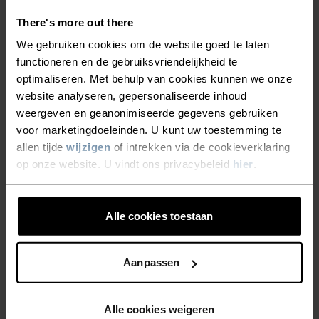
There's more out there
We gebruiken cookies om de website goed te laten
SOORT ACTIVITEIT
WAT DAN OOK MATIGE INTENSITEIT
functioneren en de gebruiksvriendelijkheid te
Wandelen - Skiën & Snow
optimaliseren. Met behulp van cookies kunnen we onze
website analyseren, gepersonaliseerde inhoud
weergeven en geanonimiseerde gegevens gebruiken
voor marketingdoeleinden. U kunt uw toestemming te
MATERIAALSPECIFICATIE
SYNTHETISCH
MERINO
allen tijde
wijzigen
of intrekken via de cookieverklaring
Synthetisch - voelt als een tweede huid – rekbaar,
op onze website. U vindt ons privacybeleid
hier
.
uitzonderlijk licht, uitstekend vochtregulerend, helpt de
lichaamstemperatuur te reguleren, droogt sneller dan
natuurlijke vezels en is duurzamer.
Alle cookies toestaan
TEMPERATUUR CONTROLE SYSTEEM
Aanpassen
WARM
Alle cookies weigeren