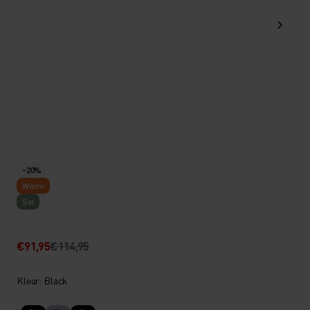
-20%
Warm
Set
€91,95
€114,95
Kleur: Black