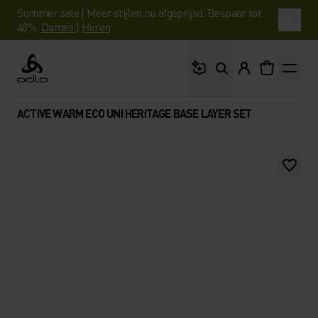
Summer sale | Meer stijlen nu afgeprijsd. Bespaar tot
40%.
Dames
|
Heren
Waar ben je naar op 
Odlo
ACTIVE WARM ECO UNI HERITAGE BASE LAYER SET