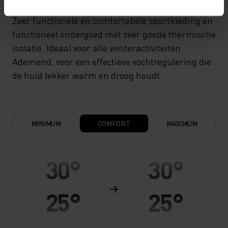
Zeer functionele en comfortabele sportkleding en
functioneel ondergoed met zeer goede thermische
isolatie. Ideaal voor alle winteractiviteiten.
Ademend, voor een effectieve vochtregulering die
de huid lekker warm en droog houdt.
MINIMUM
COMFORT
MAXIMUM
30°
30°
25°
25°