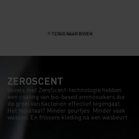
20°
20°
15°
15°
TERUG NAAR BOVEN
10°
10°
5°
5°
0°
0°
ZEROSCENT
Vezels met ZeroScent-technologie hebben
een coating van bio-based aminosuikers die
-5°
-5°
de groei van bacteriën effectief tegengaat.
Het resultaat? Minder geurtjes. Minder vaak
wassen. En frissere kleding na een wasbeurt.
-10°
-10°