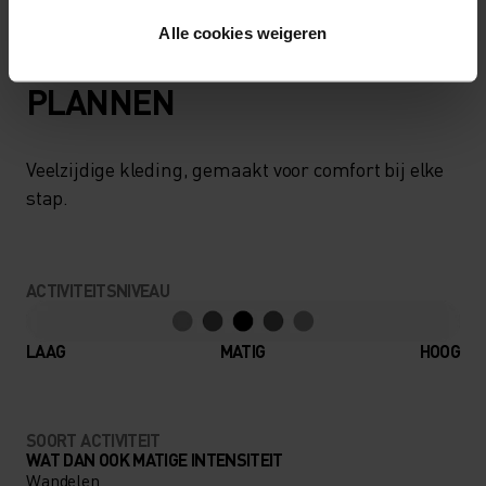
Alle cookies weigeren
AFGESTEMD OP JOUW
PLANNEN
Veelzijdige kleding, gemaakt voor comfort bij elke
stap.
ACTIVITEITSNIVEAU
LAAG
MATIG
HOOG
SOORT ACTIVITEIT
WAT DAN OOK MATIGE INTENSITEIT
Wandelen