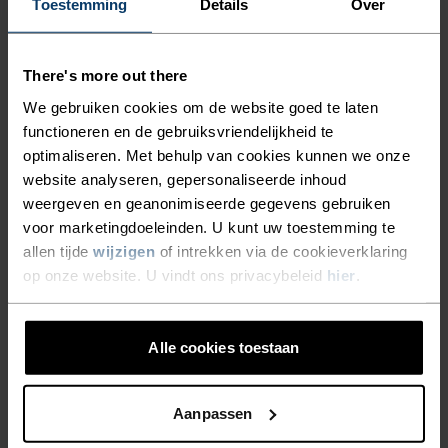
Toestemming
Details
Over
GEMAAKT IN EUROPA,
GEÏNSPIREERD OP ONS
There's more out there
FAVORIETE LANDSCHAPPEN.
We gebruiken cookies om de website goed te laten
functioneren en de gebruiksvriendelijkheid te
Het Ascent Merino 160 Tree Logo T-shirt is
optimaliseren. Met behulp van cookies kunnen we onze
gemaakt van superzachte mulesing-vrije
website analyseren, gepersonaliseerde inhoud
weergeven en geanonimiseerde gegevens gebruiken
merinowol van 160 g/m2, een materiaal dat
voor marketingdoeleinden. U kunt uw toestemming te
geurtjes van nature voorkomt. Als je kleding
allen tijde
wijzigen
of intrekken via de cookieverklaring
langer fris blijft, hoef je ook minder vaak te
op onze website. U vindt ons privacybeleid
hier
.
wassen – fijn voor jou én het milieu. Het T-shirt is
gemaakt in onze eigen Europese fabriek en is
voorzien van een handgetekend design. Dankzij
Alle cookies toestaan
de natuurlijke eigenschappen van merinowol
blijft dit shirt lekker lang fris.
Aanpassen