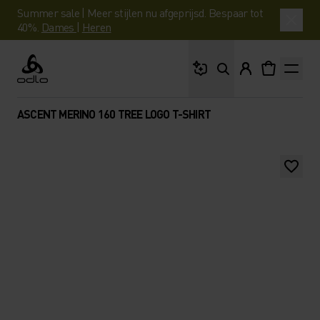
Summer sale | Meer stijlen nu afgeprijsd. Bespaar tot
40%.
Dames
|
Heren
Waar ben je naar op 
Odlo
ASCENT MERINO 160 TREE LOGO T-SHIRT