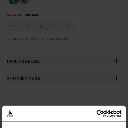
%
%
Selecteer een maat
XS
S
M
L
XL
Ons model is 178 cm en draagt maat S.
PRODUCTDETAILS
VERZENDDETAILS
HET VERHAAL
EEN MERINO SHIRT