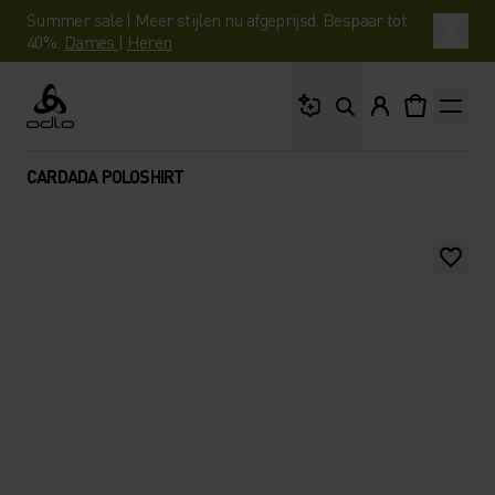
Summer sale | Meer stijlen nu afgeprijsd. Bespaar tot
40%.
Dames
|
Heren
Waar ben je naar op 
Odlo
CARDADA POLOSHIRT