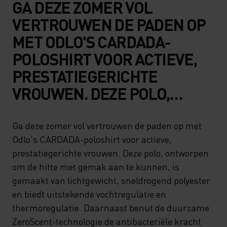
GA DEZE ZOMER VOL
VERTROUWEN DE PADEN OP
MET ODLO'S CARDADA-
POLOSHIRT VOOR ACTIEVE,
PRESTATIEGERICHTE
VROUWEN. DEZE POLO,
ONTWORPEN OM DE HITTE
MET GEMAK AAN TE
Ga deze zomer vol vertrouwen de paden op met
Odlo's CARDADA-poloshirt voor actieve,
KUNNEN, IS GEMAAKT VAN
prestatiegerichte vrouwen. Deze polo, ontworpen
LICHTGEWICHT,
om de hitte met gemak aan te kunnen, is
SNELDROGEND POLYESTER
gemaakt van lichtgewicht, sneldrogend polyester
EN BIEDT UITSTEKENDE
en biedt uitstekende vochtregulatie en
thermoregulatie. Daarnaast benut de duurzame
VOCHTREGULATIE EN
ZeroScent-technologie de antibacteriële kracht