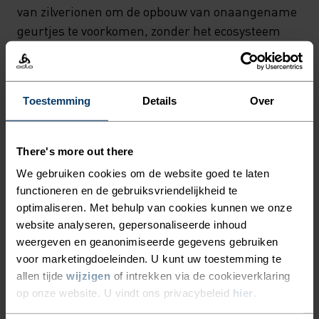
THERMOREGULATIE.
van zilverionen om de opbouw van onaangename
DAARNAAST BENUT DE
geurtjes te voorkomen, zonder het ecosysteem
DUURZAME ZEROSCENT-
van de huid te beschadigen, zodat je langer fris
en comfortabel blijft. Bovendien zorgt de normale
TECHNOLOGIE DE
pasvorm voor volledige bewegingsvrijheid en
ANTIBACTERIËLE KRACHT
Toestemming
Details
Over
werkt de polo net zo goed bij een casual outfit als
VAN ZILVERIONEN OM DE
bij intensieve activiteiten. Ga deze zomer voor
OPBOUW VAN
betere prestaties tijdens het wandelen en andere
There's more out there
activiteiten met het CARDADA-poloshirt van Odlo.
ONAANGENAME GEURTJES
We gebruiken cookies om de website goed te laten
functioneren en de gebruiksvriendelijkheid te
TE VOORKOMEN, ZONDER
optimaliseren. Met behulp van cookies kunnen we onze
HET ECOSYSTEEM VAN DE
website analyseren, gepersonaliseerde inhoud
AFGESTEMD OP JOUW
HUID TE BESCHADIGEN,
weergeven en geanonimiseerde gegevens gebruiken
voor marketingdoeleinden. U kunt uw toestemming te
PLANNEN
ZODAT JE LANGER FRIS EN
allen tijde
wijzigen
of intrekken via de cookieverklaring
COMFORTABEL BLIJFT.
op onze website. U vindt ons privacybeleid
hier
.
Veelzijdige kleding, gemaakt voor comfort bij elke