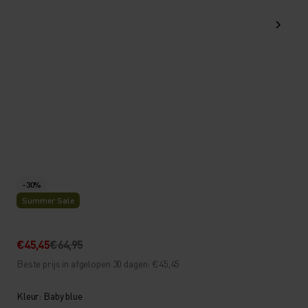
-30%
Summer Sale
€45,45
€64,95
Beste prijs in afgelopen 30 dagen: €45,45
Kleur: Baby blue