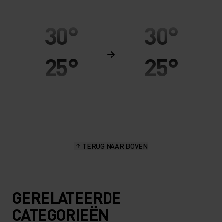
30°
30°
25°
25°
20°
20°
15°
15°
TERUG NAAR BOVEN
10°
10°
5°
5°
GERELATEERDE
CATEGORIEËN