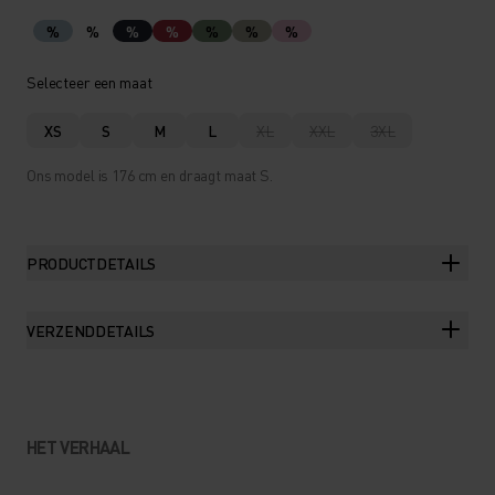
%
%
%
%
%
%
%
Selecteer een maat
XS
S
M
L
XL
XXL
3XL
Ons model is 176 cm en draagt maat S.
PRODUCTDETAILS
VERZENDDETAILS
HET VERHAAL