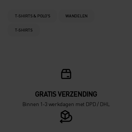
0°
0°
-5°
-5°
T-SHIRTS & POLO'S
WANDELEN
T-SHIRTS
-10°
-10°
-15°
-15°
-20°
-20°
-25°
-25°
GRATIS VERZENDING​​​​​​​​​​​​​​
Binnen 1-3 werkdagen met DPD / DHL
-30°
-30°