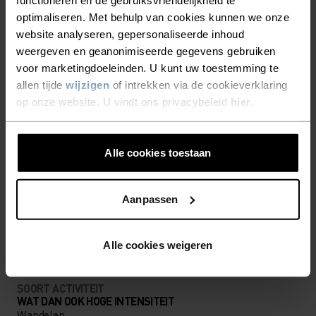
optimaliseren. Met behulp van cookies kunnen we onze
website analyseren, gepersonaliseerde inhoud
DETAILS MAKEN HET
weergeven en geanonimiseerde gegevens gebruiken
VERSCHIL
voor marketingdoeleinden. U kunt uw toestemming te
allen tijde
wijzigen
of intrekken via de cookieverklaring
op onze website. U vindt ons privacybeleid
hier
.
Accessoires waarmee je alles uit jouw avontuur
haalt.
Alle cookies toestaan
ACTIVITEITSNIVEAU
Aanpassen
LAAG
MATIG
HOOG
Alle cookies weigeren
SOORT ACTIVITEIT
WAT DAN OOK HOGE INTENSITEIT
Wandelen