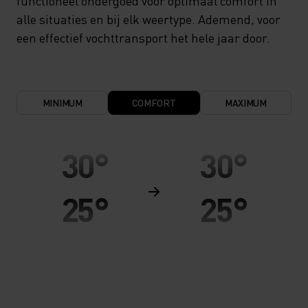
functioneel ondergoed voor optimaal comfort in
alle situaties en bij elk weertype. Ademend, voor
een effectief vochttransport het hele jaar door.
MINIMUM
COMFORT
MAXIMUM
30°
30°
25°
25°
20°
20°
15°
15°