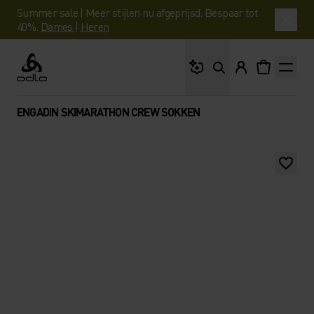
Summer sale | Meer stijlen nu afgeprijsd. Bespaar tot
40%.
Dames
|
Heren
Waar ben je naar op 
Odlo
ENGADIN SKIMARATHON CREW SOKKEN