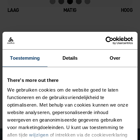
LAAG
MATIG
HOOG
SOORT ACTIVITEIT
WAT DAN OOK MATIGE INTENSITEIT
Wandelen
Toestemming
Details
Over
MATERIAAL
POLYAMIDE
There's more out there
Polyamide wordt ook wel nylon genoemd en is een
We gebruiken cookies om de website goed te laten
geweldig materiaal voor sportkleding. Het is stevig, licht
van gewicht en sneldrogend. Producten waar polyamide in
functioneren en de gebruiksvriendelijkheid te
zit zijn zacht, sterk en bestand tegen slijtage.
optimaliseren. Met behulp van cookies kunnen we onze
website analyseren, gepersonaliseerde inhoud
weergeven en geanonimiseerde gegevens gebruiken
voor marketingdoeleinden. U kunt uw toestemming te
allen tijde
wijzigen
of intrekken via de cookieverklaring