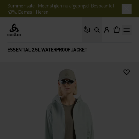
Summer sale | Meer stijlen nu afgeprijsd. Bespaar tot
40%.
Dames
|
Heren
Waar ben je naar op 
Odlo
ESSENTIAL 2.5L WATERPROOF JACKET