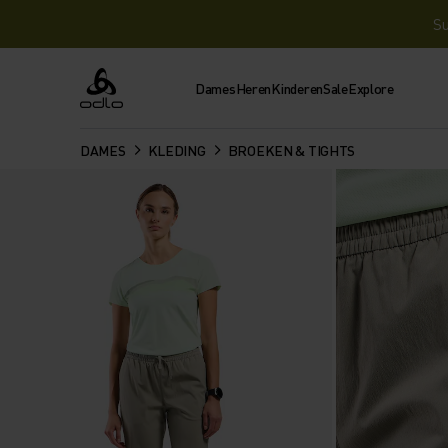
Su
Dames
Heren
Kinderen
Sale
Explore
Odlo
DAMES
KLEDING
BROEKEN & TIGHTS