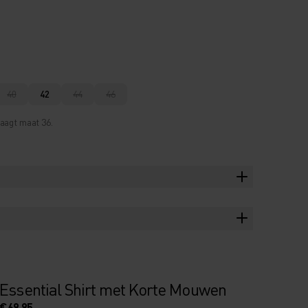
40
42
44
46
aagt maat 36.
Essential Shirt met Korte Mouwen
€69,95