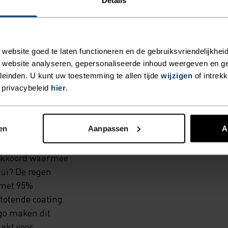
Details
EDER
ebsite goed te laten functioneren en de gebruiksvriendelijkheid
 website analyseren, gepersonaliseerde inhoud weergeven en 
einden. U kunt uw toestemming te allen tijde
wijzigen
of intrek
 privacybeleid
hier
.
ls gerecycled,
pad te gaan in de
en
Aanpassen
A
stretchy,
 zomer. De brede
trekkoord waarmee
bui? De regen
 met 95%
totende coating.
ogo maken dit
akt voor