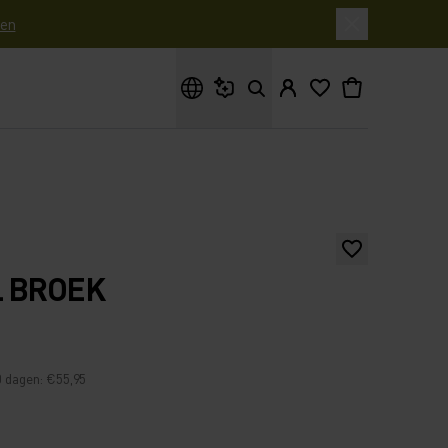
en
Waar ben je naar op zoek?
L BROEK
0 dagen: €55,95