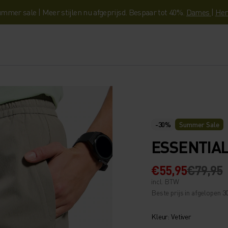
mmer sale | Meer stijlen nu afgeprijsd. Bespaar tot 40%.
Dames
|
Her
-30%
Summer Sale
ESSENTIA
€55,95
€79,95
incl. BTW
Beste prijs in afgelopen 3
Kleur: Vetiver