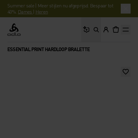
Summer sale | Meer stijlen nu afgeprijsd. Bespaar tot
40%.
Dames
|
Heren
Waar ben je naar op 
Odlo
ESSENTIAL PRINT HARDLOOP BRALETTE