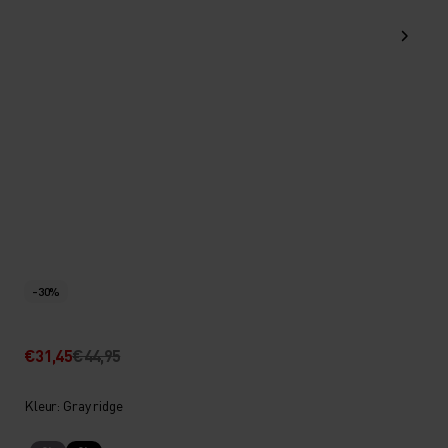
-30%
€31,45
€44,95
Kleur: Gray ridge