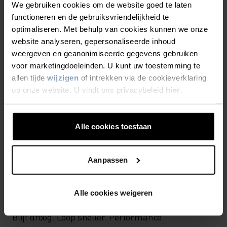
We gebruiken cookies om de website goed te laten
LICHTE ONDERSTEUNING.
functioneren en de gebruiksvriendelijkheid te
optimaliseren. Met behulp van cookies kunnen we onze
website analyseren, gepersonaliseerde inhoud
De Essentials Print bralette is gemaakt van zacht
weergeven en geanonimiseerde gegevens gebruiken
jersey materiaal met 93% gerecycled polyester, en
voor marketingdoeleinden. U kunt uw toestemming te
is ontworpen voor lichte work-outs. De bralette is
allen tijde
wijzigen
of intrekken via de cookieverklaring
voorzien van uitneembare pads en een brede
op onze website. U vindt ons privacybeleid
hier
.
band aan de onderkant voor extra comfort. Kies
voor optimaal comfort.
Alle cookies toestaan
Aanpassen
ERVAAR DE SNELHEID VAN
LICHT
Alle cookies weigeren
Blijf droog. Loop sneller. Performance