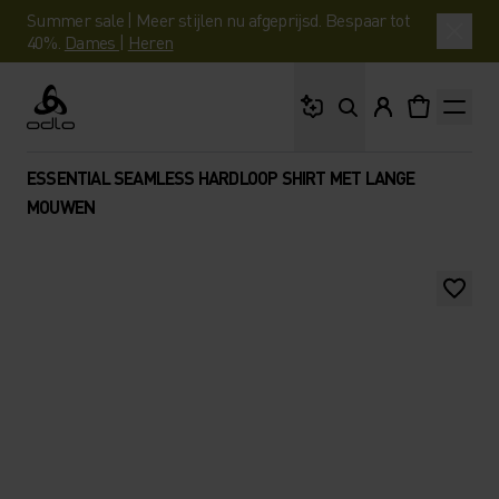
Summer sale | Meer stijlen nu afgeprijsd. Bespaar tot
40%.
Dames
|
Heren
Waar ben je naar op 
Odlo
ESSENTIAL SEAMLESS HARDLOOP SHIRT MET LANGE
MOUWEN