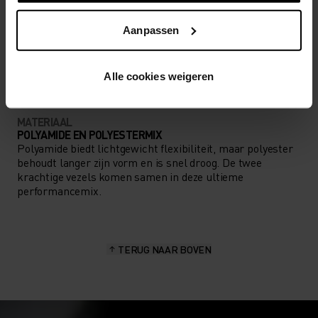
Aanpassen
SOORT ACTIVITEIT
WAT DAN OOK HOGE INTENSITEIT
Training - Hardlopen
Alle cookies weigeren
MATERIAAL
POLYAMIDE EN POLYESTERMIX
Polyamide biedt lichtgewicht flexibiliteit, maar polyester
behoudt langer zijn vorm en is snel droog. De twee
krachtige vezels komen samen in deze ultieme
performancemix.
TERUG NAAR BOVEN