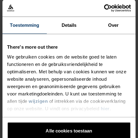
frisse zomeravond. Jouw perfecte
trainingsmaatje.
Toestemming
Details
Over
ERVAAR DE SNELHEID VAN
There's more out there
LICHT
We gebruiken cookies om de website goed te laten
functioneren en de gebruiksvriendelijkheid te
optimaliseren. Met behulp van cookies kunnen we onze
Blijf droog. Loop sneller. Performance
website analyseren, gepersonaliseerde inhoud
hardloopkleding waarin je verder komt.
weergeven en geanonimiseerde gegevens gebruiken
voor marketingdoeleinden. U kunt uw toestemming te
allen tijde
wijzigen
of intrekken via de cookieverklaring
op onze website. U vindt ons privacybeleid
hier
.
ACTIVITEITSNIVEAU
LAAG
MATIG
HOOG
Alle cookies toestaan