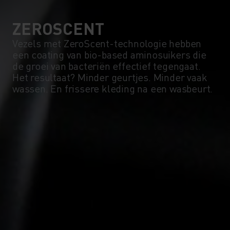
ZEROSCENT
Vezels met ZeroScent-technologie hebben
een coating van bio-based aminosuikers die
de groei van bacteriën effectief tegengaat.
Het resultaat? Minder geurtjes. Minder vaak
wassen. En frissere kleding na een wasbeurt.