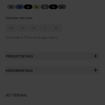
%
%
%
%
%
%
%
Selecteer een maat
XS
S
M
L
XL
Ons model is 178 cm en draagt maat S.
PRODUCTDETAILS
VERZENDDETAILS
HET VERHAAL