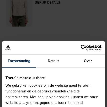
BEKIJK DETAILS
HET VERHAAL
GEMAAKT VOOR IEDER
Toestemming
Details
Over
AVONTUUR.
There's more out there
De Essentials wandelshort is gemaakt van deels
We gebruiken cookies om de website goed te laten
gerecycled, waterbestendig materiaal en is
functioneren en de gebruiksvriendelijkheid te
perfect om op pad te gaan in de natuur of in de
optimaliseren. Met behulp van cookies kunnen we onze
stad. De short is superlicht en stretchy, waardoor
website analyseren, gepersonaliseerde inhoud
het een ideale allrounder is voor de zomer. De