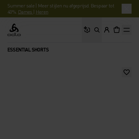
Summer sale | Meer stijlen nu afgeprijsd. Bespaar tot
40%.
Dames
|
Heren
Waar ben je naar op 
Odlo
ESSENTIAL SHORTS