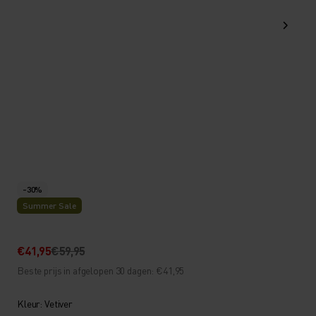
-30%
Summer Sale
€41,95
€59,95
Beste prijs in afgelopen 30 dagen: €41,95
Kleur: Vetiver