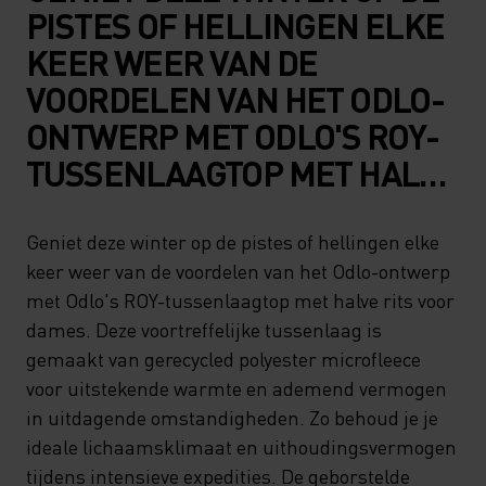
PISTES OF HELLINGEN ELKE
KEER WEER VAN DE
VOORDELEN VAN HET ODLO-
ONTWERP MET ODLO'S ROY-
TUSSENLAAGTOP MET HALVE
RITS VOOR DAMES. DEZE
VOORTREFFELIJKE
Geniet deze winter op de pistes of hellingen elke
keer weer van de voordelen van het Odlo-ontwerp
TUSSENLAAG IS GEMAAKT
met Odlo's ROY-tussenlaagtop met halve rits voor
VAN GERECYCLED
dames. Deze voortreffelijke tussenlaag is
POLYESTER MICROFLEECE
gemaakt van gerecycled polyester microfleece
VOOR UITSTEKENDE
voor uitstekende warmte en ademend vermogen
in uitdagende omstandigheden. Zo behoud je je
WARMTE EN ADEMEND
ideale lichaamsklimaat en uithoudingsvermogen
VERMOGEN IN UITDAGENDE
tijdens intensieve expedities. De geborstelde