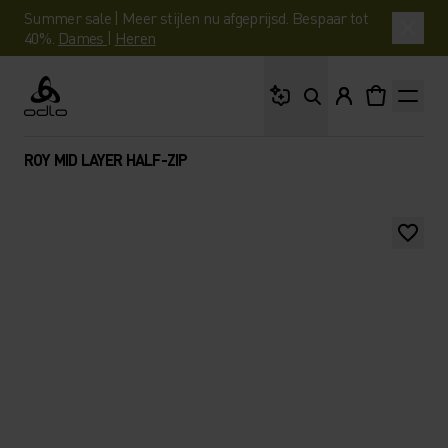
Summer sale | Meer stijlen nu afgeprijsd. Bespaar tot
40%.
Dames
|
Heren
Waar ben je naar op 
Odlo
ROY MID LAYER HALF-ZIP