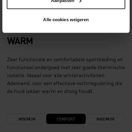
Aanpassen
Alle cookies weigeren
TEMPERATUUR CONTROLE SYSTEEM
WARM
Zeer functionele en comfortabele sportkleding en
functioneel ondergoed met zeer goede thermische
isolatie. Ideaal voor alle winteractiviteiten.
Ademend, voor een effectieve vochtregulering die
de huid lekker warm en droog houdt.
MINIMUM
COMFORT
MAXIMUM