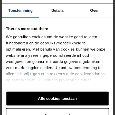
HALVE RITS ZORGT VOOR
EXTRA VENTILATIE
Toestemming
Details
Over
ACTIVITEITSNIVEAU
WANNEER JE DIE NODIG
HEBT. WANNEER
LAAG
MATIG
HOOG
There's more out there
BESCHERMING EN COMFORT
We gebruiken cookies om de website goed te laten
functioneren en de gebruiksvriendelijkheid te
EVEN BELANGRIJK ZIJN, IS
SOORT ACTIVITEIT
optimaliseren. Met behulp van cookies kunnen we onze
WAT DAN OOK MATIGE INTENSITEIT
ODLO'S ROY-
website analyseren, gepersonaliseerde inhoud
Wandelen - Skiën & Snow
TUSSENLAAGTOP MET HALVE
weergeven en geanonimiseerde gegevens gebruiken
voor marketingdoeleinden. U kunt uw toestemming te
RITS VOOR DAMES EEN
allen tijde
wijzigen
of intrekken via de cookieverklaring
MATERIAAL
GOEDE OPTIE.
op onze website. U vindt ons privacybeleid
hier
.
POLYESTER
Polyester is een stevige, synthetische vezel met
vochtafvoerende en sneldrogende eigenschappen. Het
behoudt zijn vorm, is kreukbestendig en krimpt niet.
Alle cookies toestaan
Bovendien blijven de kleuren uitzonderlijk mooi, ook als je
het veel draagt. Je vindt dit materiaal onder andere in onze
base layers.