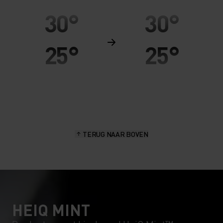
30°
30°
25°
25°
20°
20°
15°
15°
TERUG NAAR BOVEN
10°
10°
5°
5°
0°
0°
HEIQ MINT