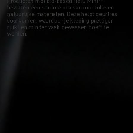
Producten met bio-based HeiQ Mint™
bevatten een slimme mix van muntolie en
-5°
-5°
natuurlijke materialen. Deze helpt geurtjes
voorkomen, waardoor je kleding prettiger
ruikt en minder vaak gewassen hoeft te
-10°
-10°
worden.
-15°
-15°
-20°
-20°
-25°
-25°
-30°
-30°