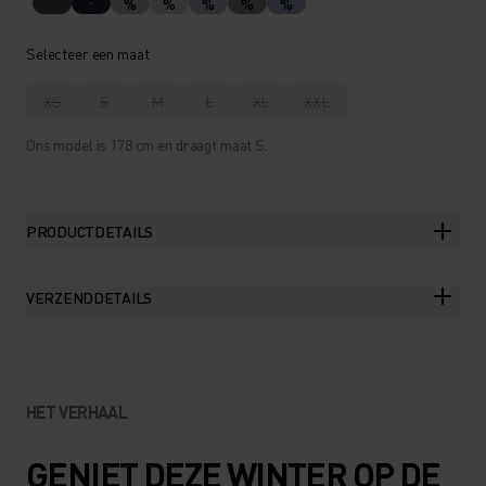
%
%
%
%
%
Selecteer een maat
XS
S
M
L
XL
XXL
Ons model is 178 cm en draagt maat S.
PRODUCTDETAILS
VERZENDDETAILS
HET VERHAAL
GENIET DEZE WINTER OP DE