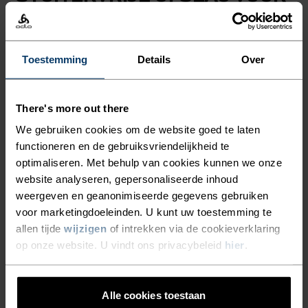
GECONCENTREERD
HARDLOPEN.
Toestemming
Details
Over
Hardloopessentials binnen handbereik, zonder
gestuiter. Berg je sleutels, telefoon, repen en
There's more out there
andere spullen veilig op. Geïntegreerde banden
We gebruiken cookies om de website goed te laten
voor loopstokken of een jack. Gemaakt van zeer
functioneren en de gebruiksvriendelijkheid te
ademende powermesh. Een veelzijdige riem voor
optimaliseren. Met behulp van cookies kunnen we onze
runs, trails en meer.
website analyseren, gepersonaliseerde inhoud
weergeven en geanonimiseerde gegevens gebruiken
voor marketingdoeleinden. U kunt uw toestemming te
allen tijde
wijzigen
of intrekken via de cookieverklaring
DETAILS MAKEN HET
op onze website. U vindt ons privacybeleid
hier
.
VERSCHIL
Alle cookies toestaan