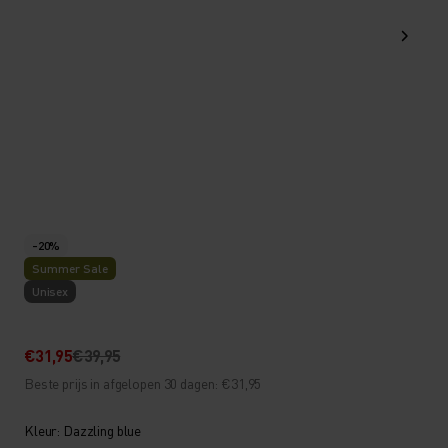
-20%
Summer Sale
Unisex
€31,95
€39,95
Beste prijs in afgelopen 30 dagen: €31,95
Kleur: Dazzling blue