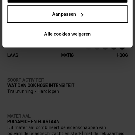
Accessoires waarmee je alles uit jouw avontuur
haalt.
Aanpassen
Alle cookies weigeren
ACTIVITEITSNIVEAU
LAAG
MATIG
HOOG
SOORT ACTIVITEIT
WAT DAN OOK HOGE INTENSITEIT
Trailrunning - Hardlopen
MATERIAAL
POLYAMIDE EN ELASTAAN
Dit materiaal combineert de eigenschappen van
polyamide (elastisch, zacht en sterk) met de rekbaarheid