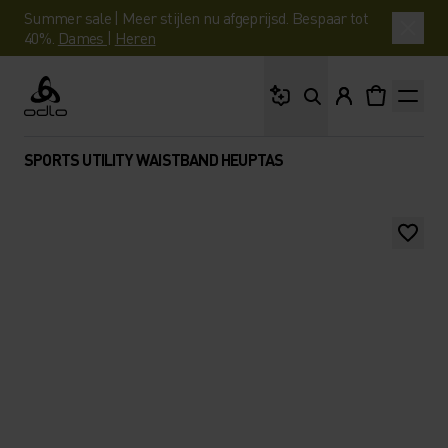
Summer sale | Meer stijlen nu afgeprijsd. Bespaar tot
40%.
Dames
|
Heren
Waar ben je naar op 
Odlo
SPORTS UTILITY WAISTBAND HEUPTAS