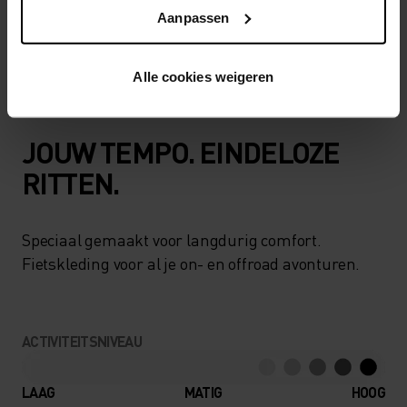
Een stevige overshort, gemaakt van gerecyclede
Aanpassen
materialen. Geproduceerd in Zwitserland,
speciaal voor mountainbikers.
Alle cookies weigeren
JOUW TEMPO. EINDELOZE
RITTEN.
Speciaal gemaakt voor langdurig comfort.
Fietskleding voor al je on- en offroad avonturen.
ACTIVITEITSNIVEAU
LAAG
MATIG
HOOG