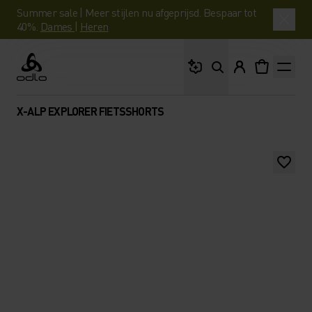
Summer sale | Meer stijlen nu afgeprijsd. Bespaar tot
40%.
Dames
|
Heren
Waar ben je naar op 
Odlo
X-ALP EXPLORER FIETSSHORTS