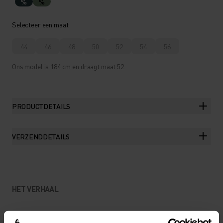
%
%
Selecteer een maat
44
46
48
50
52
54
56
Ons model is 184 cm en draagt maat 52.
PRODUCTDETAILS
VERZENDDETAILS
HET VERHAAL
EEN SPECIAAL ONTWORPEN