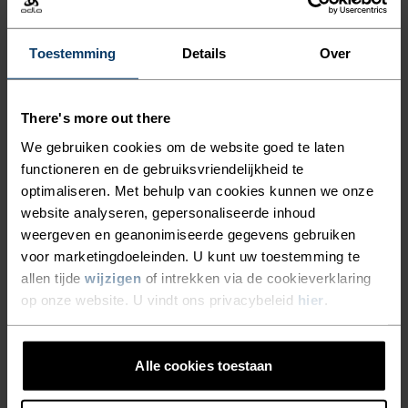
OVERSHORT VOOR AL JE
AVONTUREN OP DE
Toestemming
Details
Over
MOUNTAINBIKE.
There's more out there
De Odlo X-Alp Explorer MTB overshort is gemaakt
We gebruiken cookies om de website goed te laten
voor grootste avonturen. De overshort is licht,
functioneren en de gebruiksvriendelijkheid te
afgewerkt met een waterafstotende coating en
optimaliseren. Met behulp van cookies kunnen we onze
gemaakt van 90% gerecyclede materialen. Deze
website analyseren, gepersonaliseerde inhoud
weergeven en geanonimiseerde gegevens gebruiken
short is gemaakt van een slijtvast,
voor marketingdoeleinden. U kunt uw toestemming te
dubbelgeweven materiaal en voorzien van twee
allen tijde
wijzigen
of intrekken via de cookieverklaring
ritszakken, twee steekzakken, voldoende stretch
op onze website. U vindt ons privacybeleid
hier
.
en een verstelbare tailleband voor opbergruimte
en comfort tijdens je rit. Het model bevat geen
zeem en draag je over een bib of nauwsluitende
Alle cookies toestaan
short. De ideale keuze voor bergpaden en meer.