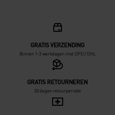
5°
5°
0°
0°
-5°
-5°
GRATIS VERZENDING​​​​​​​​​​​​​​
Binnen 1-3 werkdagen met DPD / DHL
-10°
-10°
-15°
-15°
GRATIS RETOURNEREN
30 dagen retourperiode
-20°
-20°
-25°
-25°