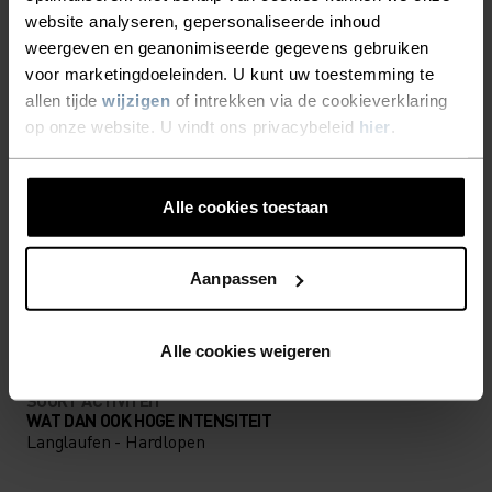
ERVAAR DE SNELHEID VAN
website analyseren, gepersonaliseerde inhoud
LICHT
weergeven en geanonimiseerde gegevens gebruiken
voor marketingdoeleinden. U kunt uw toestemming te
allen tijde
wijzigen
of intrekken via de cookieverklaring
Blijf droog. Loop sneller. Performance
op onze website. U vindt ons privacybeleid
hier
.
hardloopkleding waarin je verder komt.
Alle cookies toestaan
ACTIVITEITSNIVEAU
Aanpassen
LAAG
MATIG
HOOG
Alle cookies weigeren
SOORT ACTIVITEIT
WAT DAN OOK HOGE INTENSITEIT
Langlaufen - Hardlopen