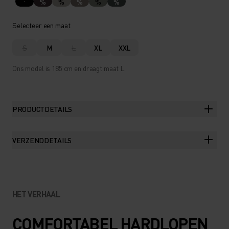
%
%
%
%
%
Selecteer een maat
S
M
L
XL
XXL
Ons model is 185 cm en draagt maat L.
PRODUCTDETAILS
VERZENDDETAILS
HET VERHAAL
COMFORTABEL HARDLOPEN