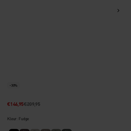
-30%
€146,95
€209,95
Kleur: Fudge