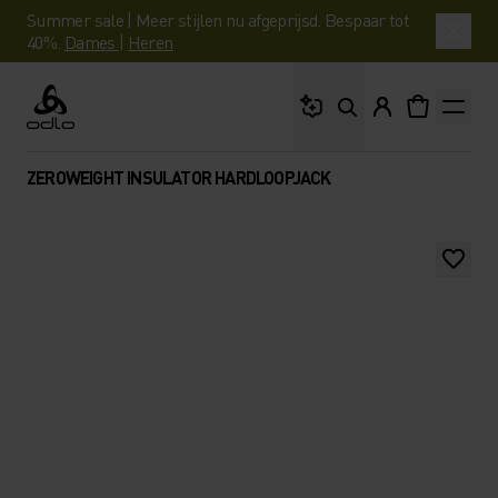
Summer sale | Meer stijlen nu afgeprijsd. Bespaar tot
40%.
Dames
|
Heren
Waar ben je naar op 
Odlo
ZEROWEIGHT INSULATOR HARDLOOPJACK