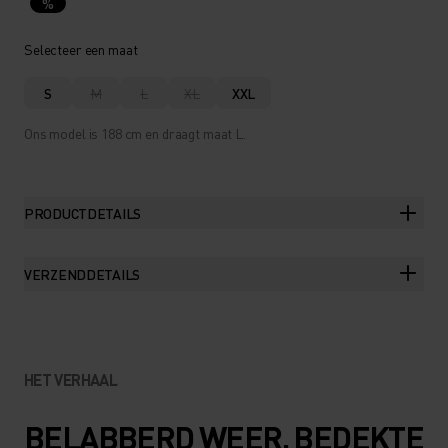
%
Selecteer een maat
S
M
L
XL
XXL
Ons model is 188 cm en draagt maat L.
PRODUCTDETAILS
VERZENDDETAILS
HET VERHAAL
BELABBERD WEER. BEDEKTE