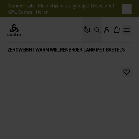
Summer sale | Meer stijlen nu afgeprijsd. Bespaar tot
40%.
Dames
|
Heren
Waar ben je naar op 
Odlo
ZEROWEIGHT WARM WIELRENBROEK LANG MET BRETELS