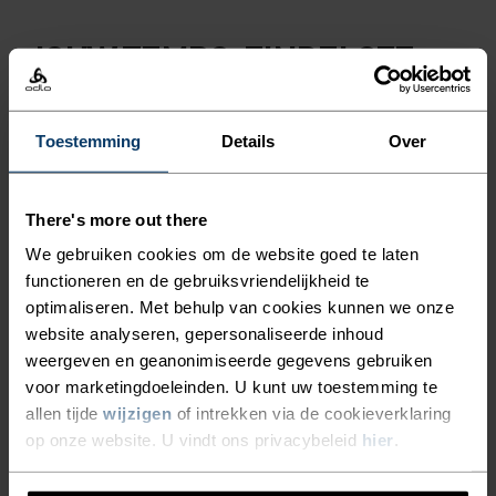
JOUW TEMPO. EINDELOZE
RITTEN.
Toestemming
Details
Over
Speciaal gemaakt voor langdurig comfort.
Fietskleding voor al je on- en offroad avonturen.
There's more out there
We gebruiken cookies om de website goed te laten
functioneren en de gebruiksvriendelijkheid te
ACTIVITEITSNIVEAU
optimaliseren. Met behulp van cookies kunnen we onze
website analyseren, gepersonaliseerde inhoud
LAAG
MATIG
HOOG
weergeven en geanonimiseerde gegevens gebruiken
voor marketingdoeleinden. U kunt uw toestemming te
allen tijde
wijzigen
of intrekken via de cookieverklaring
SOORT ACTIVITEIT
op onze website. U vindt ons privacybeleid
hier
.
WAT DAN OOK HOGE INTENSITEIT
Fietsen