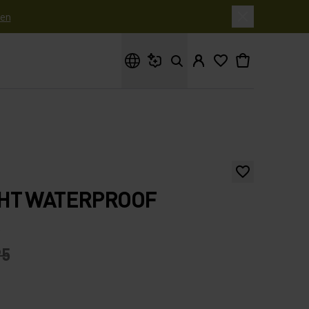
en
Waar ben je naar op zoek?
HT WATERPROOF
95