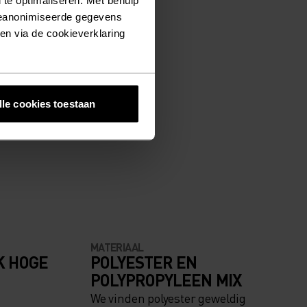
geanonimiseerde gegevens
ken via de cookieverklaring
lle cookies toestaan
MATERIAAL
K HOGE
POLYESTER EN
POLYPROPYLEEN MIX
We vinden polyester geweldig