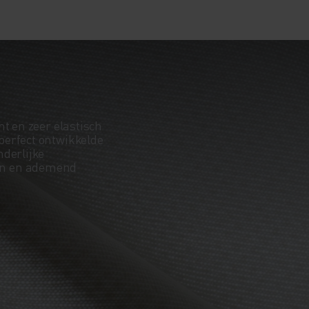
t en zeer elastisch
perfect ontwikkelde
nderlijke
en en ademend