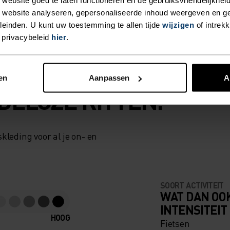
 website analyseren, gepersonaliseerde inhoud weergeven en 
einden. U kunt uw toestemming te allen tijde
wijzigen
of intrek
 privacybeleid
hier
.
en
Aanpassen
A
DELOZE RITTEN.
kleding voor al je on- en
SOORT ACTIVITEIT
WAT DAN OO
INTENSITEIT
HOOG
Fietsen