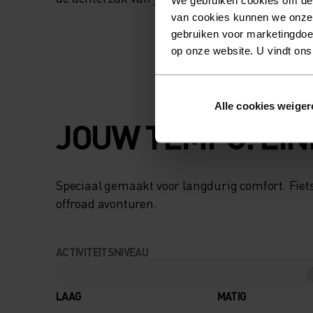
van cookies kunnen we onze
gebruiken voor marketingdoel
op onze website. U vindt ons
Alle cookies weiger
JOUW TEMPO. EIN
Speciaal gemaakt voor langdurig comfort. Fiets
offroad avonturen.
ACTIVITEITSNIVEAU
LAAG
MATIG