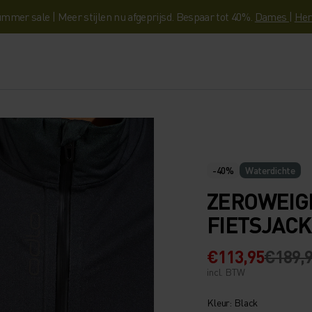
mmer sale | Meer stijlen nu afgeprijsd. Bespaar tot 40%.
Dames
|
Her
-40%
Waterdichte
ZEROWEIG
FIETSJACK
€113,95
€189,
incl. BTW
Kleur: Black