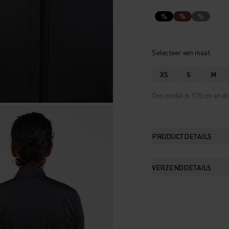
%
%
%
Selecteer een maat
XS
S
M
Ons model is 178 cm en dr
PRODUCTDETAILS
VERZENDDETAILS