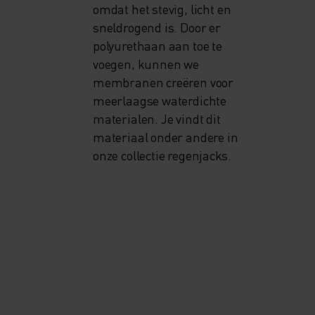
omdat het stevig, licht en
sneldrogend is. Door er
polyurethaan aan toe te
voegen, kunnen we
membranen creëren voor
meerlaagse waterdichte
materialen. Je vindt dit
materiaal onder andere in
onze collectie regenjacks.