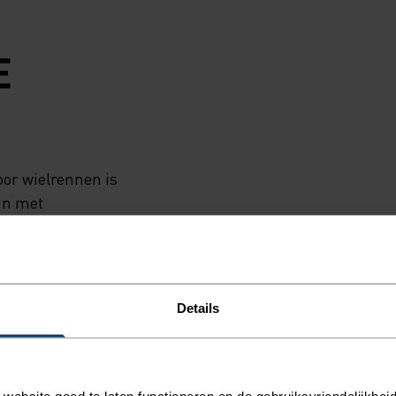
E
or wielrennen is
an met
 waterdicht. Dit
yester en heeft
k als er slecht
ademend, bevat
Details
 perfecte
en reflecterende
emakkelijk op in
het regent.
ebsite goed te laten functioneren en de gebruiksvriendelijkheid