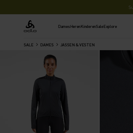
Su
Dames
Heren
Kinderen
Sale
Explore
Odlo
SALE
DAMES
JASSEN & VESTEN