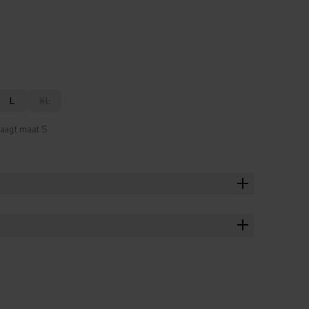
L
XL
aagt maat S.