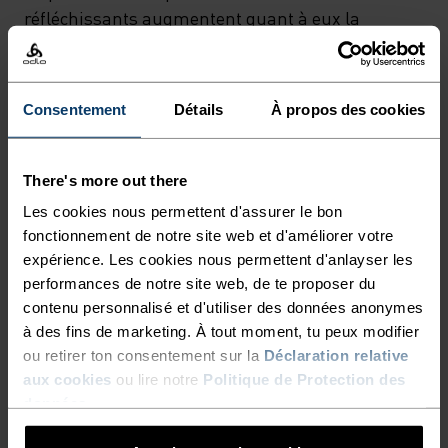
réfléchissants augmentent quant à eux la
visibilité lorsque la luminosité diminue. Le
compagnon d’entrainement idéal pour les
chaudes journées d’été.
Consentement
Détails
À propos des cookies
There's more out there
RAPIDE COMME L'ÉCLAIR,
Les cookies nous permettent d'assurer le bon
LÉGER COMME L'AIR
fonctionnement de notre site web et d'améliorer votre
expérience. Les cookies nous permettent d'anlayser les
performances de notre site web, de te proposer du
Vêtements de running techniques à séchage
contenu personnalisé et d'utiliser des données anonymes
rapide pour garder une longueur d'avance.
à des fins de marketing. À tout moment, tu peux modifier
ou retirer ton consentement sur la
Déclaration relative
aux cookies
ou lire notre
Politique de Protection des
données
.
NIVEAU D'ACTIVITÉ