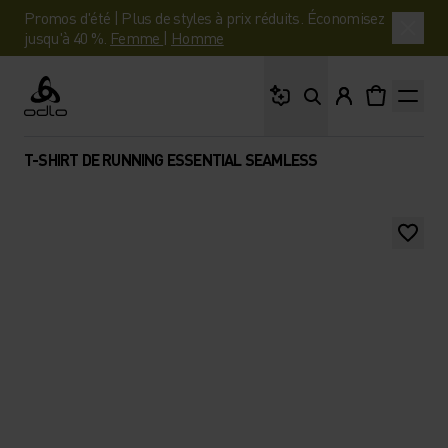
Promos d'été | Plus de styles à prix réduits. Économisez
jusqu'à 40 %.
Femme
|
Homme
Que cherches-tu ?
Odlo
T-SHIRT DE RUNNING ESSENTIAL SEAMLESS