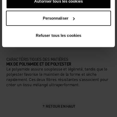
Autoriser tous les cookies
BAS
MODÉRÉ
ÉLEVÉ
Personnaliser
TYPE D’ACTIVITÉ
ACTIVITÉS À HAUTE INTENSITÉ
Refuser tous les cookies
Training - Running
CARACTÉRISTIQUES DES MATIÈRES
MIX DE POLYAMIDE ET DE POLYESTER
Le polyamide assure souplesse et légèreté, tandis que le
polyester favorise le maintien de la forme et sèche
rapidement. Ces deux fibres résistantes s’associent pour
créer un tissu mélangé ultraperformant.
RETOUR EN HAUT