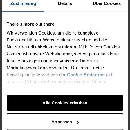
Zustimmung
Details
Über Cookies
RECYCELTEN FASERN FÜR
JEDEN TAG.
There's more out there
Wir verwenden Cookies, um die reibungslose
Ideal für Tagestouren, HIIT-Sessions und alles,
Funktionalität der Website sicherzustellen und die
was dazwischen liegt: Das Ascent T-Shirt mit
Nutzerfreundlichkeit zu optimieren. Mithilfe von Cookies
Landschaftsmotiv besteht aus superweichem,
können wir unsere Website analysieren, personalisierte
meliertem Stretch-Jersey aus recycelten Garnen.
Inhalte anzeigen und anonymisierte Daten zu
Die mit der ZeroScent-Technologie behandelten
Marketingzwecken verwenden. Du kannst deine
Fasern halten unangenehmen Schweissgeruch
Einwilligung jederzeit von der
Cookie-Erklärung
auf
den ganzen Tag lang im Zaum – und am
unserer Website
ändern
oder widerrufen. Unsere
Datenschutzerklärung findest du
hier
.
nächsten Tag auch noch. Dieses T-Shirt mit
minimalistischer Lineart-Grafik ist in zwei
Alle Cookies erlauben
Farben erhältlich. Mit seiner legeren Passform
wirst du es gar nicht mehr ausziehen wollen.
Anpassen