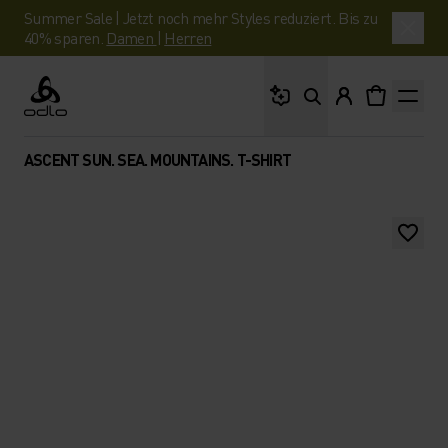
Summer Sale | Jetzt noch mehr Styles reduziert. Bis zu
40% sparen.
Damen
|
Herren
Wonach suchst du?
Odlo
ASCENT SUN. SEA. MOUNTAINS. T-SHIRT