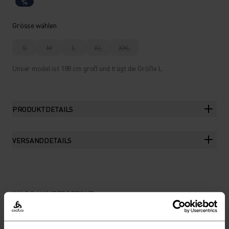
%
Grösse wählen
S
M
L
XL
XXL
Unser model ist 188 cm groß und trägt die Größe L.
PRODUKTDETAILS
VERSANDDETAILS
WAS DAHINTERSTECKT
EIN WEICHES T-SHIRT AUS