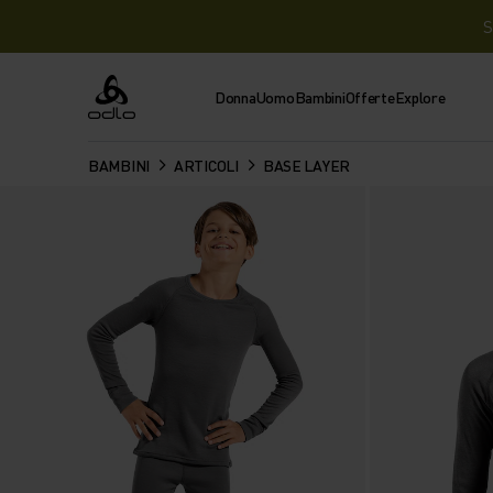
S
Donna
Uomo
Bambini
Offerte
Explore
Odlo
BAMBINI
ARTICOLI
BASE LAYER