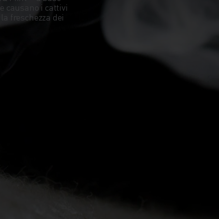
e causano i cattivi
 la freschezza dei