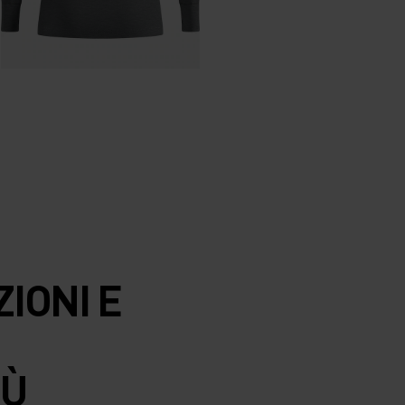
IONI E
IÙ