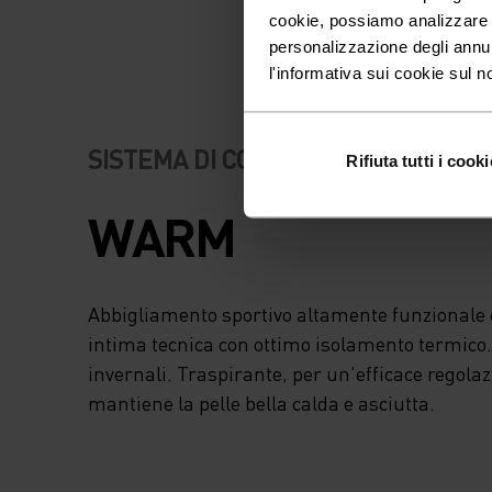
cookie, possiamo analizzare il
personalizzazione degli annu
l'informativa sui cookie sul n
SISTEMA DI CONTROLLO DELLA T
Rifiuta tutti i cooki
WARM
Abbigliamento sportivo altamente funzionale e
intima tecnica con ottimo isolamento termico. I
invernali. Traspirante, per un'efficace regola
mantiene la pelle bella calda e asciutta.