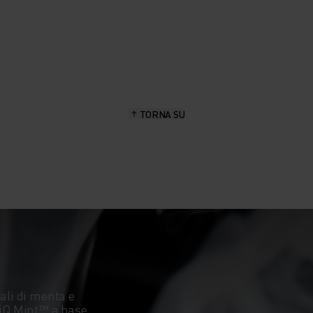
TORNA SU
ali di menta e
eiQ Mint™ a base