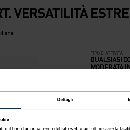
. VERSATILITÀ ESTRE
idiane.
TIPO DI ATTIVITÀ
QUALSIASI C
MODERATA I
ALTO
Trekking - Sci e 
Dettagli
ookie
tire il buon funzionamento del sito web e per ottimizzare la facilit