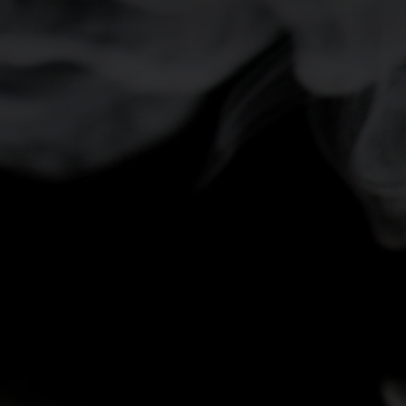
-5°
-5°
-10°
-10°
-15°
-15°
-20°
-20°
-25°
-25°