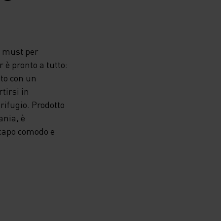
n must per
 è pronto a tutto:
ato con un
tirsi in
rifugio. Prodotto
ania, è
 capo comodo e