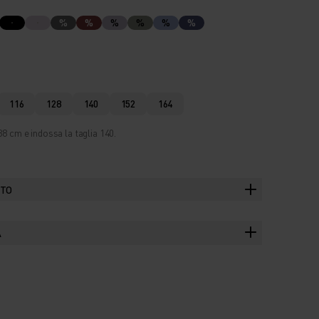
%
%
%
%
%
%
116
128
140
152
164
38 cm e indossa la taglia 140.
TTO
A