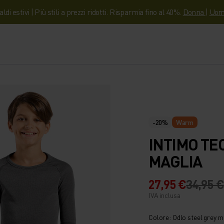
aldi estivi | Più stili a prezzi ridotti. Risparmia fino al 40%.
Donna
|
Uom
-20%
Warm
INTIMO TE
MAGLIA
27,95 €
34,95 €
IVA inclusa
Colore: Odlo steel grey 