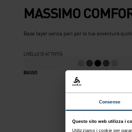
MASSIMO COMFORT
Base layer senza pari per le tue avventure quot
LIVELLO DI ATTIVITÀ
BASSO
MODERATO
Consenso
Questo sito web utilizza i c
Utilizziamo i cookie per garan