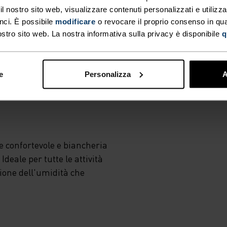
 nostro sito web, visualizzare contenuti personalizzati e utilizza
nci. È possibile
modificare
o revocare il proprio consenso in q
ostro sito web. La nostra informativa sulla privacy è disponibile
q
EMPERATURA
e
Personalizza
A
M
 confortevole e biancheria
deale per tutte le attività
zione dell'umidità che