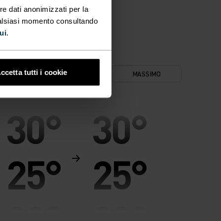
re dati anonimizzati per la
ualsiasi momento consultando
ui
.
ccetta tutti i cookie
INIMO
COMFORT
MASSIMO
30°
30°
25°
25°
20°
20°