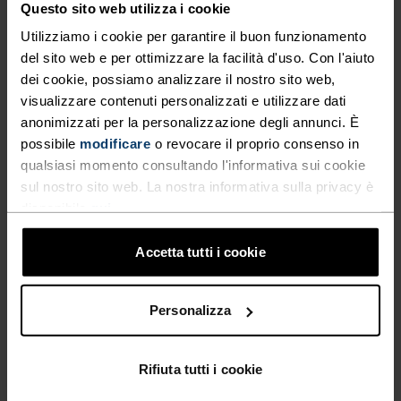
Questo sito web utilizza i cookie
Trekking - Sci e snow
Utilizziamo i cookie per garantire il buon funzionamento
del sito web e per ottimizzare la facilità d'uso. Con l'aiuto
dei cookie, possiamo analizzare il nostro sito web,
CARATTERISTICHE DEL TESSUTO
SINTETICO
MERINO
visualizzare contenuti personalizzati e utilizzare dati
Sintetico - sensazione seconda pelle - elastico,
anonimizzati per la personalizzazione degli annunci. È
eccezionalmente leggero, eccellente trasporto
possibile
modificare
o revocare il proprio consenso in
dell'umidità, aiuta a regolare la temperatura corporea,
qualsiasi momento consultando l'informativa sui cookie
asciuga più velocemente delle fibre naturali e ha una
sul nostro sito web. La nostra informativa sulla privacy è
maggiore durabilità.
disponibile
qui
.
Accetta tutti i cookie
SISTEMA DI CONTROLLO DELLA TEMPERATURA
WARM
Personalizza
Rifiuta tutti i cookie
Abbigliamento sportivo altamente funzionale e
confortevole e biancheria intima tecnica con