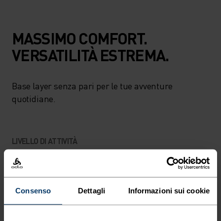
MASSIMO COMFORT.
VERSATILITÀ ESTREMA.
Base layer senza pari per le tue avventure
quotidiane.
LIVELLO DI ATTIVITÀ
BASSO
MODERATO
ALTO
Consenso
Dettagli
Informazioni sui cookie
TIPO DI ATTIVITÀ
QUALSIASI COSA MODERATA INTENSITÀ