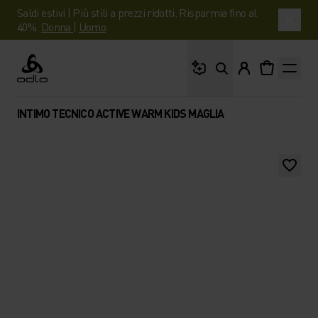
Saldi estivi | Più stili a prezzi ridotti. Risparmia fino al
40%.
Donna
|
Uomo
Cosa stai cercando?
Odlo
INTIMO TECNICO ACTIVE WARM KIDS MAGLIA