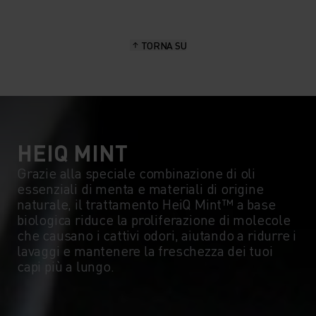
15°
15°
TORNA SU
10°
10°
5°
5°
0°
0°
HEIQ MINT
Grazie alla speciale combinazione di oli
essenziali di menta e materiali di origine
-5°
-5°
naturale, il trattamento HeiQ Mint™ a base
biologica riduce la proliferazione di molecole
che causano i cattivi odori, aiutando a ridurre i
-10°
-10°
lavaggi e mantenere la freschezza dei tuoi
capi più a lungo.
-15°
-15°