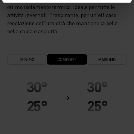
ottimo isolamento termico. Ideale per tutte le
attività invernali. Traspirante, per un'efficace
regolazione dell'umidità che mantiene la pelle
bella calda e asciutta.
MINIMO
COMFORT
MASSIMO
30°
30°
25°
25°
20°
20°