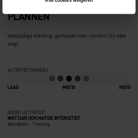
AFGESTEMD OP JOUW
PLANNEN
Veelzijdige kleding, gemaakt voor comfort bij elke
stap.
ACTIVITEITSNIVEAU
LAAG
MATIG
HOOG
SOORT ACTIVITEIT
WAT DAN OOK MATIGE INTENSITEIT
Wandelen - Training