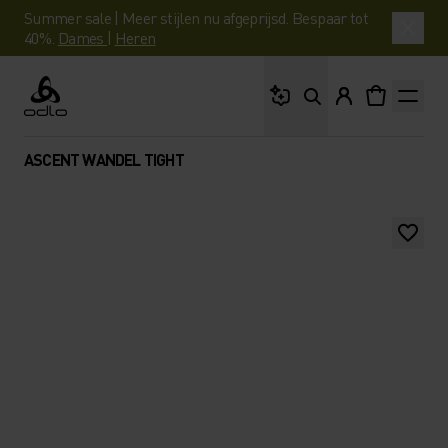
Summer sale | Meer stijlen nu afgeprijsd. Bespaar tot
40%.
Dames
|
Heren
Waar ben je naar op 
Odlo
ASCENT WANDEL TIGHT