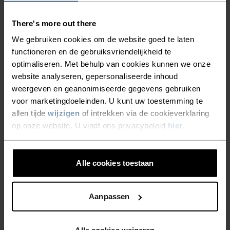
VOOR EEN ZOMERSE HIKE.
There's more out there
We gebruiken cookies om de website goed te laten
De Ascent wandeltight met hoge taille is gemaakt
functioneren en de gebruiksvriendelijkheid te
van een gedeeltelijk gerecyclede polyestermix,
optimaliseren. Met behulp van cookies kunnen we onze
voelt superzacht aan en zit gewoon heerlijk.
website analyseren, gepersonaliseerde inhoud
Dankzij de verstevigde delen op de dijen en het
weergeven en geanonimiseerde gegevens gebruiken
zitvlak is deze tight goed bestand tegen een ruige
voor marketingdoeleinden. U kunt uw toestemming te
omgeving. In de twee steekzakken op de dijen
allen tijde
wijzigen
of intrekken via de cookieverklaring
op onze website. U vindt ons privacybeleid
hier
.
neem je makkelijk je zonnebril, snacks en andere
essentials mee. Van een bergtop tot de camping:
deze stevige tight wordt gegarandeerd jouw
Alle cookies toestaan
favoriet deze zomer. De ideale tight voor
intensieve activiteiten in de natuur.
Aanpassen
Alle cookies weigeren