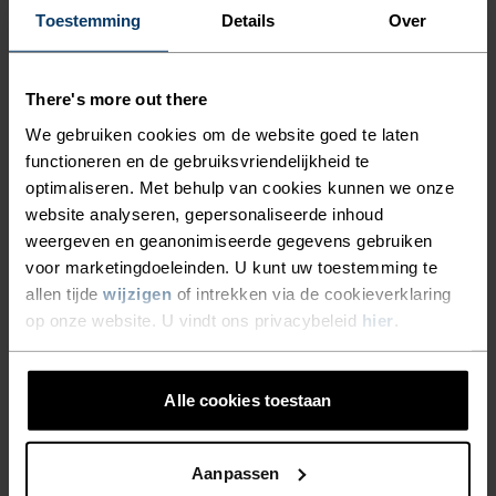
WAAR JE DIT HET MEEST
Toestemming
Details
Over
NODIG HEBT. GENIET DIT
ACTIVITEITSNIVEAU
SEIZOEN VAN EEN MOOIERE
There's more out there
LAAG
MATIG
HOOG
HARDLOOPERVARING MET
We gebruiken cookies om de website goed te laten
functioneren en de gebruiksvriendelijkheid te
DEZE VERSTEVIGDE,
optimaliseren. Met behulp van cookies kunnen we onze
VENTILERENDE EN ZACHTE
SOORT ACTIVITEIT
website analyseren, gepersonaliseerde inhoud
WAT DAN OOK HOGE INTENSITEIT
SOKKEN VAN ODLO.
weergeven en geanonimiseerde gegevens gebruiken
Trailrunning - Hardlopen
voor marketingdoeleinden. U kunt uw toestemming te
allen tijde
wijzigen
of intrekken via de cookieverklaring
op onze website. U vindt ons privacybeleid
hier
.
MATERIAAL
POLYAMIDE EN POLYPROPYLEEN MIX
Dit materiaal combineert de zachte en elastische textuur
Alle cookies toestaan
van polyamide met de verkoelende eigenschapen van
polypropyleen. Je vindt het voornamelijk in producten voor
zeer intensieve activiteiten of warme omgevingen. Het is
bovendien erg stevig.
Aanpassen