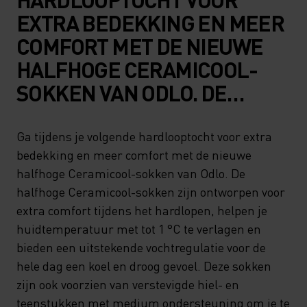
EXTRA BEDEKKING EN MEER
COMFORT MET DE NIEUWE
HALFHOGE CERAMICOOL-
SOKKEN VAN ODLO. DE
HALFHOGE CERAMICOOL-
SOKKEN ZIJN ONTWORPEN
Ga tijdens je volgende hardlooptocht voor extra
bedekking en meer comfort met de nieuwe
VOOR EXTRA COMFORT
halfhoge Ceramicool-sokken van Odlo. De
TIJDENS HET HARDLOPEN,
halfhoge Ceramicool-sokken zijn ontworpen voor
HELPEN JE
extra comfort tijdens het hardlopen, helpen je
HUIDTEMPERATUUR MET TOT
huidtemperatuur met tot 1 °C te verlagen en
bieden een uitstekende vochtregulatie voor de
1 °C TE VERLAGEN EN
hele dag een koel en droog gevoel. Deze sokken
BIEDEN EEN UITSTEKENDE
zijn ook voorzien van verstevigde hiel- en
VOCHTREGULATIE VOOR DE
teenstukken met medium ondersteuning om je te