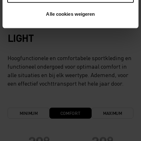
Alle cookies weigeren
TEMPERATUUR CONTROLE SYSTEEM
LIGHT
Hoogfunctionele en comfortabele sportkleding en
functioneel ondergoed voor optimaal comfort in
alle situaties en bij elk weertype. Ademend, voor
een effectief vochttransport het hele jaar door.
MINIMUM
COMFORT
MAXIMUM