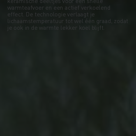
-5°
-5°
keramische deeltjes voor een snelle
warmteafvoer en een actief verkoelend
effect. De technologie verlaagt je
-10°
-10°
lichaamstemperatuur tot wel één graad, zodat
je ook in de warmte lekker koel blijft.
-15°
-15°
-20°
-20°
-25°
-25°
-30°
-30°