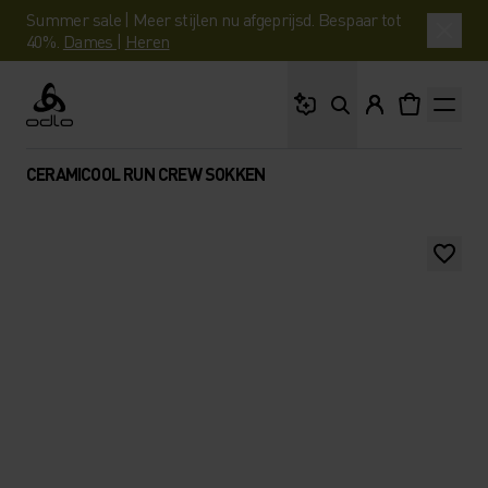
Summer sale | Meer stijlen nu afgeprijsd. Bespaar tot
40%.
Dames
|
Heren
Waar ben je naar op 
Odlo
CERAMICOOL RUN CREW SOKKEN