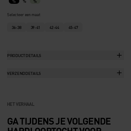
%
%
%
Selecteer een maat
36-38
39-41
42-44
45-47
PRODUCTDETAILS
VERZENDDETAILS
HET VERHAAL
GA TIJDENS JE VOLGENDE
HARDLOOPTOCHT VOOR