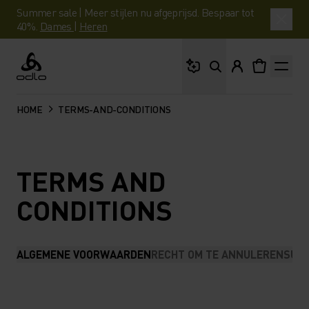
Summer sale | Meer stijlen nu afgeprijsd. Bespaar tot
40%.
Dames
|
Heren
Waar ben je naar op 
Odlo
HOME
TERMS-AND-CONDITIONS
TERMS AND
CONDITIONS
ALGEMENE VOORWAARDEN
RECHT OM TE ANNULEREN
SUM