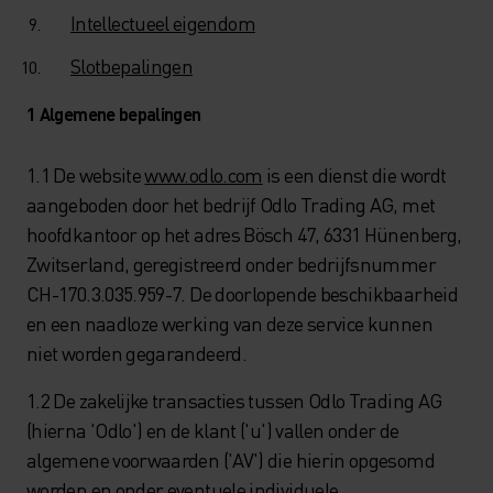
Intellectueel eigendom
Slotbepalingen
1 Algemene bepalingen
1.1 De website
www.odlo.com
is een dienst die wordt
aangeboden door het bedrijf Odlo Trading AG, met
hoofdkantoor op het adres Bösch 47, 6331 Hünenberg,
Zwitserland, geregistreerd onder bedrijfsnummer
CH-170.3.035.959-7. De doorlopende beschikbaarheid
en een naadloze werking van deze service kunnen
niet worden gegarandeerd.
1.2 De zakelijke transacties tussen Odlo Trading AG
(hierna 'Odlo') en de klant ('u') vallen onder de
algemene voorwaarden ('AV') die hierin opgesomd
worden en onder eventuele individuele