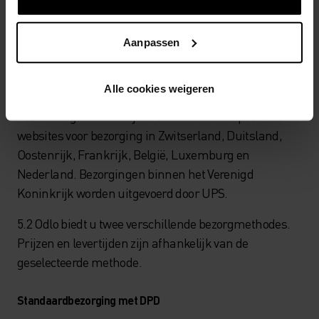
Oostenrijk).
Aanpassen
5 Bezorging
Alle cookies weigeren
5.1 Odlo bezorgt via deze online winkel alleen binnen
het Verenigd Koninkrijk. Gebruik de landspecifieke
websites voor bezorging in Zwitserland, Duitsland,
Oostenrijk, Frankrijk, België, Luxemburg en
Nederland. Bezorgingen binnen het Verenigd
Koninkrijk worden uitgevoerd door UPS.
5.2 Odlo biedt u twee verschillende bezorgmethodes.
Prijzen en levertijden zijn afhankelijk van de
geselecteerde methode.
Standaardbezorging met DPD