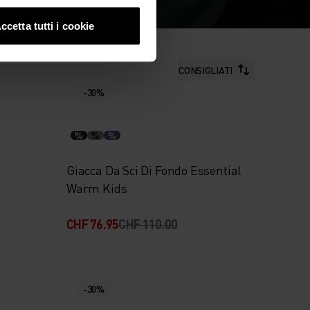
ccetta tutti i cookie
CONSIGLIATI
-30%
%
%
%
Giacca Da Sci Di Fondo Essential
Warm Kids
CHF 76.95
CHF 110.00
-30%