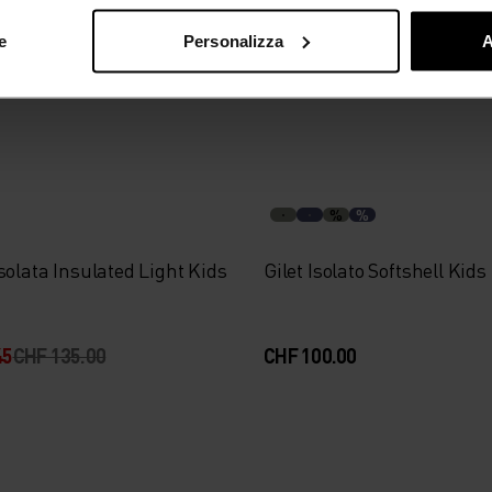
e
Personalizza
A
%
%
solata Insulated Light Kids
Gilet Isolato Softshell Kids
45
CHF 135.00
CHF 100.00