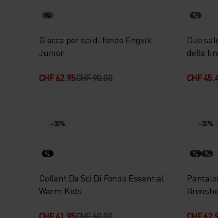
%
%
Giacca per sci di fondo Engvik
Due sal
Junior
della li
CHF 62.95
CHF 90.00
CHF 45.
-30%
-30%
%
%
%
Collant Da Sci Di Fondo Essential
Pantalon
Warm Kids
Brensho
CHF 41.95
CHF 60.00
CHF 62.