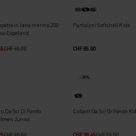
%
%
opette in lana merino 200
Pantaloni Softshell Kids
nea Espeland
45
CHF 65.00
CHF 85.00
-30%
%
i Da Sci Di Fondo
Collant Da Sci Di Fondo K
lmen Junior
95
CHF 90.00
CHF 38.45
CHF 55.00