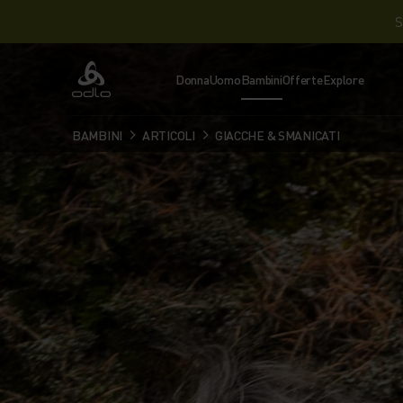
S
Donna
Uomo
Bambini
Offerte
Explore
Odlo
BAMBINI
ARTICOLI
GIACCHE & SMANICATI