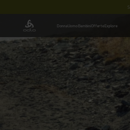
S
Donna
Uomo
Bambini
Offerte
Explore
Odlo