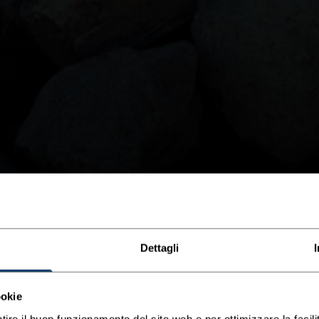
Dettagli
ookie
tire il buon funzionamento del sito web e per ottimizzare la facilit