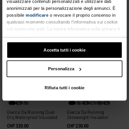
visualizzare contenuti personalizzati e utilizzare dati
Canotta Da Running
Mid Layer Da Running
Essential
Essential Thermal Half-Zip
anonimizzati per la personalizzazione degli annunci. È
possibile
modificare
o revocare il proprio consenso in
CHF 21.00
CHF 30.00
CHF 80.00
qualsiasi momento consultando l'informativa sui cookie
(14)
(13)
sul nostro sito web. La nostra informativa sulla privacy è
Warm
disponibile
qui
.
%
%
%
%
Accetta tutti i cookie
Gilet Da Running
Mid Layer Da Running
Zeroweight Warm
Zeroweight Warm Half-Zip
Personalizza
CHF 110.00
CHF 120.00
(3)
(7)
Impermeabile
Rifiuta tutti i cookie
%
%
%
%
%
%
%
Giacca Da Running Dual
Giacca Da Running
Dry Waterproof Insulated
Zeroweight Insulator
CHF 320.00
CHF 230.00