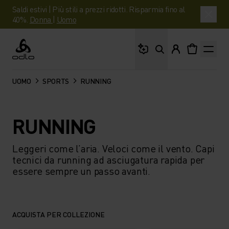
Saldi estivi | Più stili a prezzi ridotti. Risparmia fino al
40%.
Donna
|
Uomo
Cosa stai cercando?
Odlo
UOMO
SPORTS
RUNNING
RUNNING
Leggeri come l’aria. Veloci come il vento. Capi
tecnici da running ad asciugatura rapida per
essere sempre un passo avanti.
ACQUISTA PER COLLEZIONE