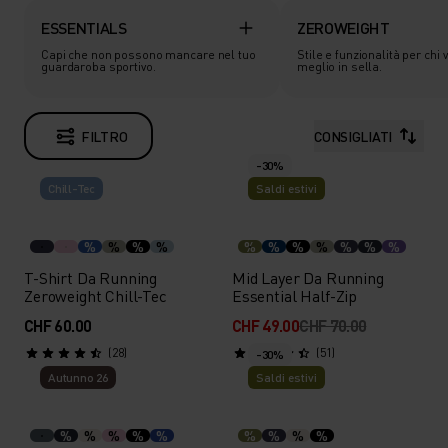
ESSENTIALS
ZEROWEIGHT
Capi che non possono mancare nel tuo
Stile e funzionalità per chi v
guardaroba sportivo.
meglio in sella.
FILTRO
CONSIGLIATI
-30%
Chill-Tec
Saldi estivi
%
%
%
%
%
%
%
%
%
%
%
T-Shirt Da Running
Mid Layer Da Running
Zeroweight Chill-Tec
Essential Half-Zip
CHF 60.00
CHF 49.00
CHF 70.00
(28)
(51)
-30%
Autunno 26
Saldi estivi
%
%
%
%
%
%
%
%
%