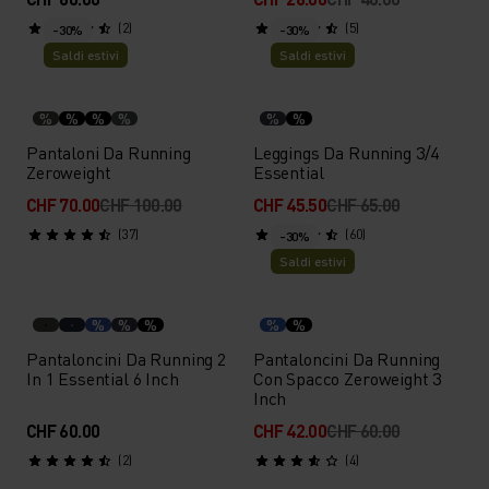
(2)
(5)
-30%
-30%
Saldi estivi
Saldi estivi
%
%
%
%
%
%
Pantaloni Da Running
Leggings Da Running 3/4
Zeroweight
Essential
CHF 70.00
CHF 100.00
CHF 45.50
CHF 65.00
(37)
(60)
-30%
Saldi estivi
%
%
%
%
%
Pantaloncini Da Running 2
Pantaloncini Da Running
In 1 Essential 6 Inch
Con Spacco Zeroweight 3
Inch
CHF 60.00
CHF 42.00
CHF 60.00
(2)
(4)