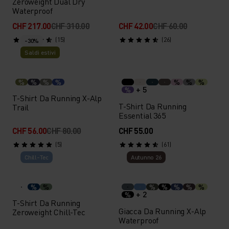
Zeroweight Dual Dry
Waterproof
CHF 217.00
CHF 310.00
CHF 42.00
CHF 60.00
(15)
(26)
-30%
Saldi estivi
%
%
%
%
%
%
%
+ 5
%
T-Shirt Da Running X-Alp
T-Shirt Da Running
Trail
Essential 365
CHF 56.00
CHF 80.00
CHF 55.00
(5)
(61)
Chill-Tec
Autunno 26
%
%
%
%
%
%
%
+ 2
%
T-Shirt Da Running
Giacca Da Running X-Alp
Zeroweight Chill-Tec
Waterproof