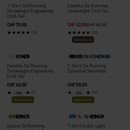
T-Shirt Da Running
Canotta Da Running
Zeroweight Engineered
Zeroweight Chill-Tec
Chill-Tec
CHF 70.00
CHF 42.00
CHF 60.00
(12)
(12)
Autunno 26
%
%
%
%
%
%
Canotta Da Running
T-Shirt Da Running
Zeroweight Engineered
Essential Seamless
Chill-Tec
CHF 60.00
CHF 55.00
(3)
(11)
-30%
-30%
Saldi estivi
Saldi estivi
%
%
%
%
%
%
%
%
Giacca Da Running
T-Shirt Cubic Light