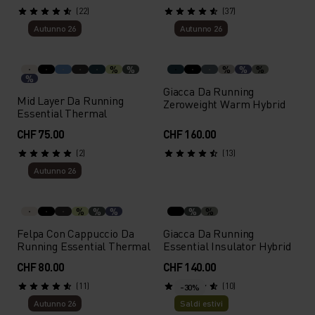
(22)
(37)
Autunno 26
Autunno 26
%
%
%
%
%
%
Giacca Da Running
Mid Layer Da Running
Zeroweight Warm Hybrid
Essential Thermal
CHF 75.00
CHF 160.00
(2)
(13)
Autunno 26
%
%
%
%
%
Felpa Con Cappuccio Da
Giacca Da Running
Running Essential Thermal
Essential Insulator Hybrid
CHF 80.00
CHF 140.00
(11)
(10)
-30%
Autunno 26
Saldi estivi