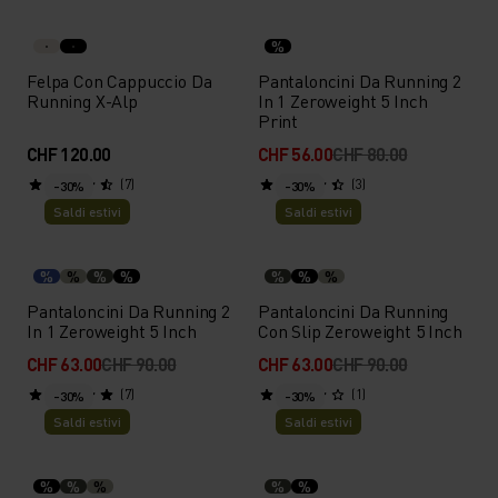
%
Felpa Con Cappuccio Da
Pantaloncini Da Running 2
Running X-Alp
In 1 Zeroweight 5 Inch
Print
CHF 120.00
CHF 56.00
CHF 80.00
(7)
(3)
-30%
-30%
Saldi estivi
Saldi estivi
%
%
%
%
%
%
%
Pantaloncini Da Running 2
Pantaloncini Da Running
In 1 Zeroweight 5 Inch
Con Slip Zeroweight 5 Inch
CHF 63.00
CHF 90.00
CHF 63.00
CHF 90.00
(7)
(1)
-30%
-30%
Saldi estivi
Saldi estivi
%
%
%
%
%