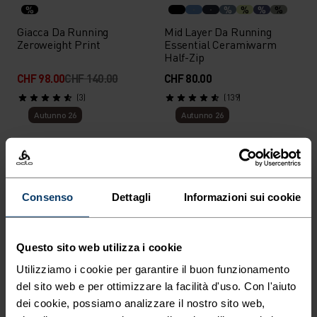
%
%
%
%
%
Giacca Da Running
Mid Layer Da Running
Zeroweight Print
Essential Ceramiwarm
Half-Zip
CHF 98.00
CHF 140.00
CHF 80.00
(3)
(139)
Autunno 26
Autunno 26
%
%
%
T-Shirt Da Running A
T-Shirt Da Running A
Maniche Lunghe Essential
Maniche Lunghe X-Alp 115
Consenso
Dettagli
Informazioni sui cookie
Seamless
CHF 65.00
CHF 100.00
(2)
(5)
-30%
Questo sito web utilizza i cookie
Saldi estivi
Autunno 26
Utilizziamo i cookie per garantire il buon funzionamento
del sito web e per ottimizzare la facilità d'uso. Con l'aiuto
%
%
%
%
%
%
%
dei cookie, possiamo analizzare il nostro sito web,