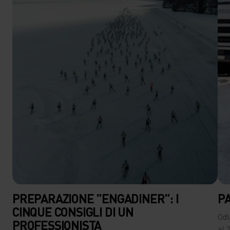
PREPARAZIONE "ENGADINER": I
P
CINQUE CONSIGLI DI UN
Odl
PROFESSIONISTA
al 