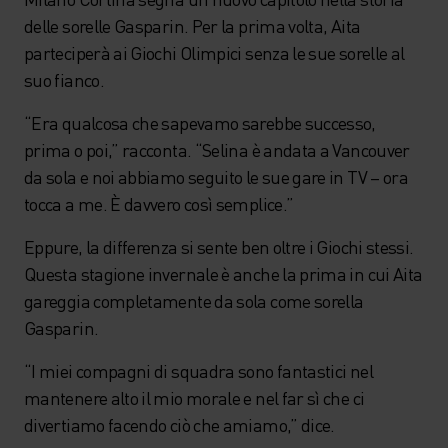
delle sorelle Gasparin. Per la prima volta, Aita
parteciperà ai Giochi Olimpici senza le sue sorelle al
suo fianco.
“Era qualcosa che sapevamo sarebbe successo,
prima o poi,” racconta. “Selina è andata a Vancouver
da sola e noi abbiamo seguito le sue gare in TV – ora
tocca a me. È davvero così semplice.”
Eppure, la differenza si sente ben oltre i Giochi stessi.
Questa stagione invernale è anche la prima in cui Aita
gareggia completamente da sola come sorella
Gasparin.
“I miei compagni di squadra sono fantastici nel
mantenere alto il mio morale e nel far sì che ci
divertiamo facendo ciò che amiamo,” dice.