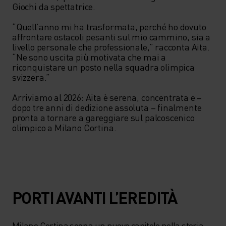
Giochi da spettatrice.

“Quell’anno mi ha trasformata, perché ho dovuto 
affrontare ostacoli pesanti sul mio cammino, sia a 
livello personale che professionale,” racconta Aita. 
“Ne sono uscita più motivata che mai a 
riconquistare un posto nella squadra olimpica 
svizzera.”

Arriviamo al 2026: Aita è serena, concentrata e – 
dopo tre anni di dedizione assoluta – finalmente 
pronta a tornare a gareggiare sul palcoscenico 
olimpico a Milano Cortina.
PORTI AVANTI L’EREDITÀ
Milano Cortina segna un nuovo capitolo nella storia