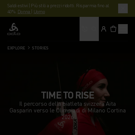
Saldi estivi | Più stili a prezzi ridotti. Risparmia fino al
40%.
Donna
|
Uomo
Cosa stai cercando?
Odlo
EXPLORE
STORIES
TIME TO RISE
Il percorso della biatleta svizzera Aita
Gasparin verso le Olimpiadi di Milano Cortina
2026