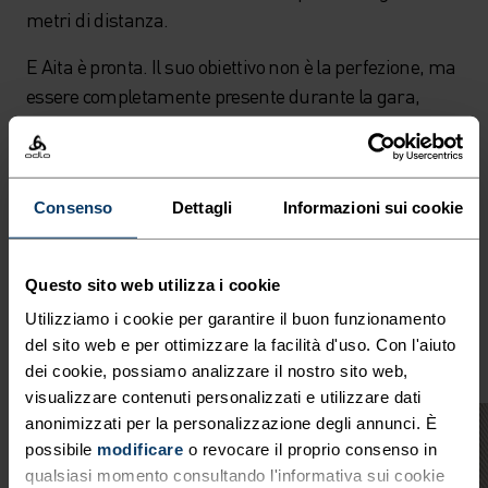
metri di distanza.
E Aita è pronta. Il suo obiettivo non è la perfezione, ma
essere completamente presente durante la gara,
sapendo che quando taglierà il traguardo avrà dato
tutto. Nelle sue parole: “Non importa cosa succederà
ai Giochi, il tempo continuerà a scorrere. E io voglio
Consenso
Dettagli
Informazioni sui cookie
solo godermi ogni istante.”
“Il tempo è sia amico che nemico. A volte, sono i
Questo sito web utilizza i cookie
millisecondi a decidere l’esito di una gara che può cambiare
la tua carriera, la tua vita…”
– Aita Gasparin
Utilizziamo i cookie per garantire il buon funzionamento
del sito web e per ottimizzare la facilità d'uso. Con l'aiuto
dei cookie, possiamo analizzare il nostro sito web,
visualizzare contenuti personalizzati e utilizzare dati
anonimizzati per la personalizzazione degli annunci. È
possibile
modificare
o revocare il proprio consenso in
qualsiasi momento consultando l'informativa sui cookie