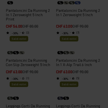
%
%
%
%
%
Pantaloncini Da Running 2
Pantaloncini Da Running 2
In 1 Zeroweight 5 Inch
In 1 Zeroweight 5 Inch
Print
CHF 56.00
CHF 80.00
CHF 63.00
CHF 90.00
(3)
(7)
-30%
-30%
Saldi estivi
Saldi estivi
%
%
%
%
%
%
Pantaloncini Da Running
Pantaloncini Da Running 2
Con Slip Zeroweight 5 Inch
In 1 X-Alp Trail 6 Inch
CHF 63.00
CHF 90.00
CHF 63.00
CHF 90.00
(1)
(5)
-30%
-30%
Saldi estivi
Saldi estivi
%
%
%
%
Leggings Corti Da Running
Leggings Corti Da Running