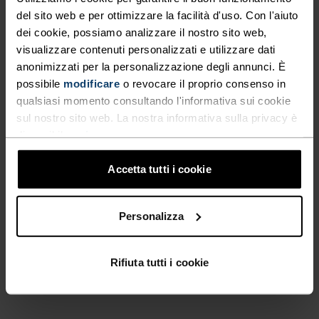
del sito web e per ottimizzare la facilità d'uso. Con l'aiuto
Saldi estivi
Saldi estivi
dei cookie, possiamo analizzare il nostro sito web,
visualizzare contenuti personalizzati e utilizzare dati
%
%
%
%
%
anonimizzati per la personalizzazione degli annunci. È
Pantaloncini Da Running
Pantaloncini Da Running
possibile
modificare
o revocare il proprio consenso in
Zeroweight 5 Inch
Con Slip Essential 6 Inch
qualsiasi momento consultando l'informativa sui cookie
CHF 42.00
CHF 60.00
CHF 42.00
CHF 60.00
sul nostro sito web. La nostra informativa sulla privacy è
(2)
(2)
-30%
-30%
disponibile
qui
.
Saldi estivi
Saldi estivi
Accetta tutti i cookie
%
%
%
%
%
%
Pantaloncini Da Running
Pantaloni Ascent
Personalizza
Essential 6 Inch
CHF 28.00
CHF 40.00
CHF 119.00
CHF 170.00
Rifiuta tutti i cookie
(5)
(2)
-30%
-30%
Saldi estivi
Saldi estivi