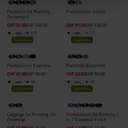
%
%
%
%
%
%
Pantaloni Da Running
Pantaloncini Ascent
Zeroweight
CHF 70.00
CHF 100.00
CHF 91.00
CHF 130.00
(37)
(1)
-30%
-30%
Saldi estivi
Saldi estivi
%
%
%
%
%
Pantaloncini Essential
Pantaloni Essential
CHF 49.00
CHF 70.00
CHF 63.00
CHF 90.00
(6)
(6)
-30%
-30%
Saldi estivi
Saldi estivi
%
%
%
%
%
Leggings Da Running 3/4
Pantaloncini Da Running 2
Essential
In 1 Essential 6 Inch
CHF 45.50
CHF 65.00
CHF 42.00
CHF 60.00