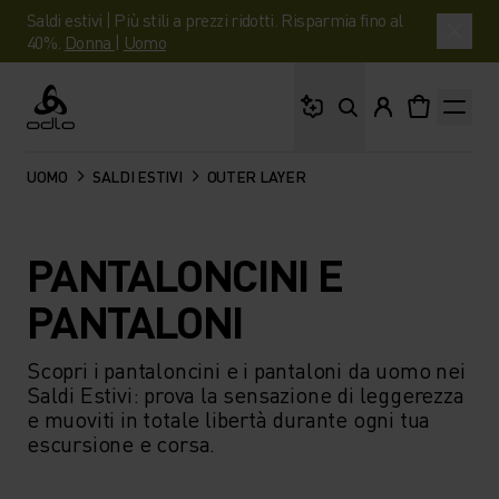
Saldi estivi | Più stili a prezzi ridotti. Risparmia fino al
40%.
Donna
|
Uomo
Cosa stai cercando?
Odlo
UOMO
SALDI ESTIVI
OUTER LAYER
PANTALONCINI E
PANTALONI
Scopri i pantaloncini e i pantaloni da uomo nei
Saldi Estivi: prova la sensazione di leggerezza
e muoviti in totale libertà durante ogni tua
escursione e corsa.