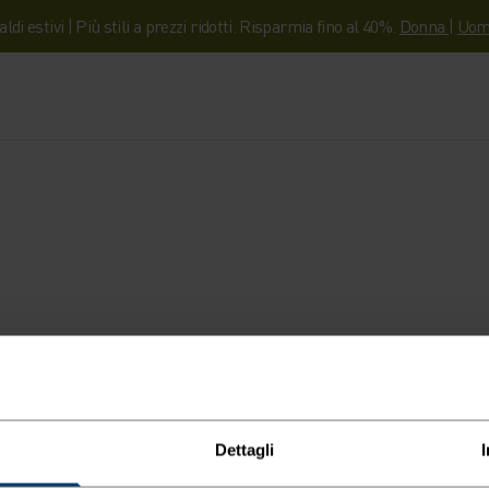
aldi estivi | Più stili a prezzi ridotti. Risparmia fino al 40%.
Donna
|
Uom
Dettagli