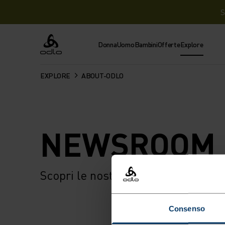
S
Donna
Uomo
Bambini
Offerte
Explore
Odlo
EXPLORE
ABOUT-ODLO
NEWSROOM
Scopri le nostre risorse stampa.
Consenso