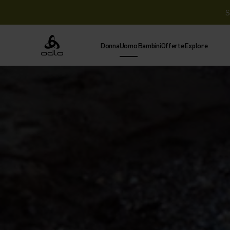
S
Donna
Uomo
Bambini
Offerte
Explore
Odlo