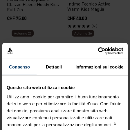
Intimo Tecnico Active
Classic Fleece Hoody Kids
Warm Kids Maglia
Full-Zip
CHF 75.00
CHF 40.00
(68)
Autunno 26
Autunno 26
%
%
+ 6
%
Intimo Tecnico Active
Intimo Tecnico Active
Warm Graphic Kids Maglia
Consenso
Dettagli
Informazioni sui cookie
Warm Kids Pantaloni
CHF 40.00
CHF 50.00
(66)
(1)
Questo sito web utilizza i cookie
Autunno 26
Autunno 26
Utilizziamo i cookie per garantire il buon funzionamento
del sito web e per ottimizzare la facilità d'uso. Con l'aiuto
%
%
%
%
dei cookie, possiamo analizzare il nostro sito web,
%
%
visualizzare contenuti personalizzati e utilizzare dati
Mid Layer Half-Zip Classic
Intimo Tecnico Active
anonimizzati per la personalizzazione degli annunci. È
Fleece Kids
Warm Set Set