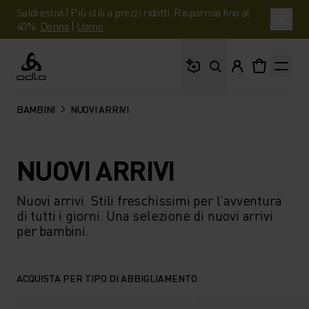
Saldi estivi | Più stili a prezzi ridotti. Risparmia fino al
40%.
Donna
|
Uomo
Cosa stai cercando?
Odlo
BAMBINI
NUOVI ARRIVI
NUOVI ARRIVI
Nuovi arrivi. Stili freschissimi per l'avventura
di tutti i giorni. Una selezione di nuovi arrivi
per bambini.
ACQUISTA PER TIPO DI ABBIGLIAMENTO