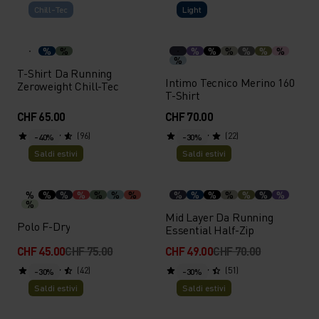
Chill-Tec
Light
%
%
%
%
%
%
%
%
%
T-Shirt Da Running
Intimo Tecnico Merino 160
Zeroweight Chill-Tec
T-Shirt
CHF 65.00
CHF 70.00
(96)
(22)
-40%
-30%
Saldi estivi
Saldi estivi
%
%
%
%
%
%
%
%
%
%
%
%
%
%
%
Mid Layer Da Running
Polo F-Dry
Essential Half-Zip
CHF 45.00
CHF 75.00
CHF 49.00
CHF 70.00
(42)
(51)
-30%
-30%
Saldi estivi
Saldi estivi