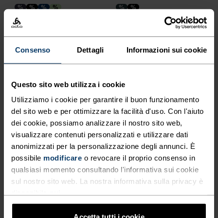
%
%
%
%
%
%
Intimo Tecnico
Pantaloncini Da Running 2
Performance X-Light
In 1 Zeroweight 3 Inch
Canotta
Consenso
Dettagli
Informazioni sui cookie
CHF 35.00
CHF 50.00
CHF 63.00
CHF 90.00
(115)
(20)
Light
Chill-Tec
Questo sito web utilizza i cookie
Utilizziamo i cookie per garantire il buon funzionamento
%
%
%
%
del sito web e per ottimizzare la facilità d'uso. Con l'aiuto
+ 2
%
T-Shirt Da Running
dei cookie, possiamo analizzare il nostro sito web,
Intimo Tecnico Merino 160
Zeroweight Chill-Tec
visualizzare contenuti personalizzati e utilizzare dati
T-Shirt
anonimizzati per la personalizzazione degli annunci. È
CHF 70.00
CHF 60.00
possibile
modificare
o revocare il proprio consenso in
(44)
(28)
-40%
-40%
qualsiasi momento consultando l'informativa sui cookie
Saldi estivi
Saldi estivi
sul nostro sito web. La nostra informativa sulla privacy è
disponibile
qui
.
%
%
%
%
%
%
%
%
%
Accetta tutti i cookie