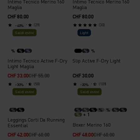
Intimo Tecnico Merino 160
Intimo Tecnico Merino 160
Maglia
Maglia
CHF 80.00
CHF 80.00
(29)
(30)
-40%
Saldi estivi
Light
%
%
%
%
%
Intimo Tecnico Active F-Dry
Slip Active F-Dry Light
Light Maglia
CHF 33.00
CHF 55.00
CHF 30.00
(50)
(109)
-30%
-20%
Saldi estivi
Saldi estivi
%
%
%
%
%
%
%
%
%
+ 1
%
Leggings Corti Da Running
Boxer Merino 160
Essential
CHF 42.00
CHF 60.00
CHF 48.00
CHF 60.00