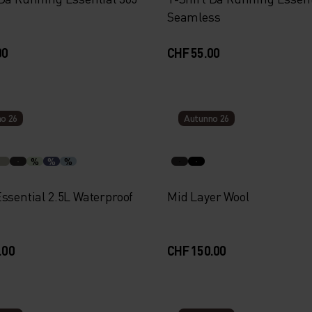
Seamless
00
CHF 55.00
o 26
Autunno 26
%
%
%
ssential 2.5L Waterproof
Mid Layer Wool
.00
CHF 150.00