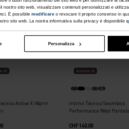
 nostro sito web, visualizzare contenuti personalizzati e utilizza
nci. È possibile
modificare
o revocare il proprio consenso in q
Tecnico Performance
Intimo Tecnico Merino 200
ostro sito web. La nostra informativa sulla privacy è disponibile
q
aglia
Anniversary Maglia
00
CHF 105.00
e
Personalizza
A
o 26
Autunno 26
%
%
Tecnico Active X-Warm
Intimo Tecnico Seamless
ni
Performance Wool Pantalo
00
CHF 140.00