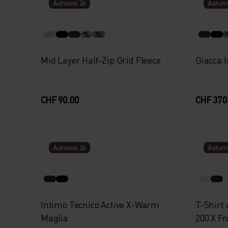
Autunno 26
Autunn
%
%
Mid Layer Half-Zip Grid Fleece
Giacca 
CHF 90.00
CHF 370
Autunno 26
Autunn
Intimo Tecnico Active X-Warm
T-Shirt
Maglia
200 X F