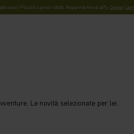
aldi estivi | Più stili a prezzi ridotti. Risparmia fino al 40%.
Donna
|
Uom
venture. Le novità selezionate per lei.