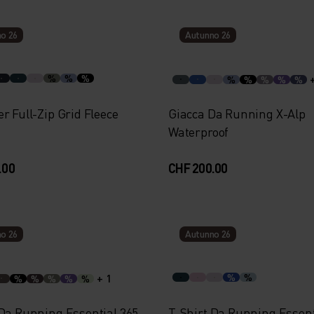
o 26
Autunno 26
%
%
%
%
%
%
%
%
r Full-Zip Grid Fleece
Giacca Da Running X-Alp
Waterproof
.00
CHF 200.00
o 26
Autunno 26
+ 1
%
%
%
%
%
%
%
 Da Running Essential 365
T-Shirt Da Running Essent