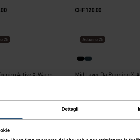
.00
CHF 120.00
o 26
Autunno 26
Tecnico Active X-Warm
Mid Layer Da Running X-Al
Zip
00
CHF 120.00
Dettagli
o 26
Autunno 26
ookie
tire il buon funzionamento del sito web e per ottimizzare la facilit