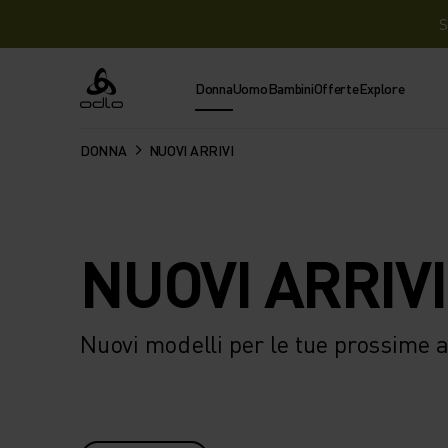
S
Donna
Uomo
Bambini
Offerte
Explore
Odlo
DONNA
NUOVI ARRIVI
NUOVI ARRIVI
Nuovi modelli per le tue prossime av