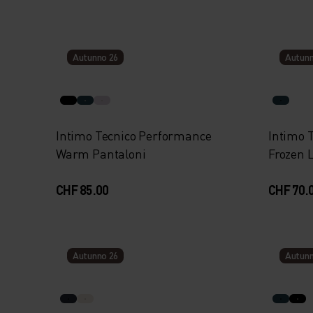
Autunno 26
Autunn
Intimo Tecnico Performance
Intimo 
Warm Pantaloni
Frozen 
CHF 85.00
CHF 70.
Autunno 26
Autunn