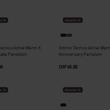
o 26
Autunno 26
Tecnico Active Warm X
Intimo Tecnico Active War
Lake Pantaloni
Anniversary Pantaloni
00
CHF 65.00
o 26
Autunno 26