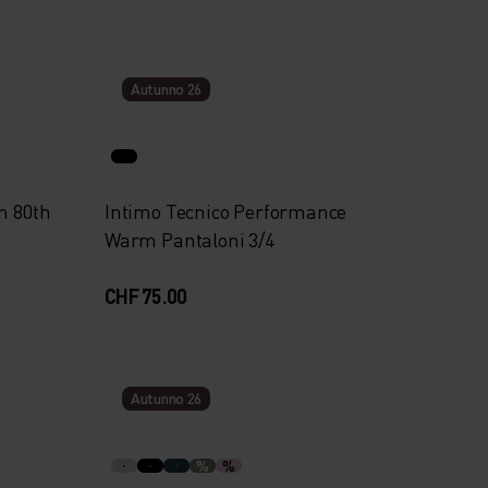
Autunno 26
m 80th
Intimo Tecnico Performance
Warm Pantaloni 3/4
CHF 75.00
Autunno 26
%
%