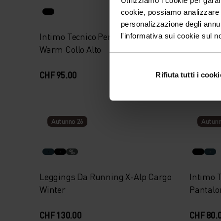
cookie, possiamo analizzare il
personalizzazione degli annu
Intimo Tecnico Performance
Intimo 
l'informativa sui cookie sul n
Warm Collo Alto
Warm M
CHF 95.00
CHF 85.
Rifiuta tutti i cooki
Autunno 26
Autunn
%
Leggings Da Running X-Alp Cargo
Intimo 
Winter
Pantalo
CHF 130.00
CHF 80.