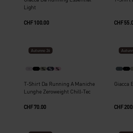
Light
CHF 100.00
CHF 55.
Autunno 26
Autunn
%
%
%
T-Shirt Da Running A Maniche
Giacca E
Lunghe Zeroweight Chill-Tec
CHF 70.00
CHF 200