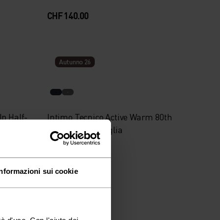
CHF 140.00
Autunno 26
p Half-
Intimo Tecnico Active Warm 80th
Anniversary Maglia
CHF 65.00
Informazioni sui cookie
Autunno 26
à d'uso. Con l'aiuto dei