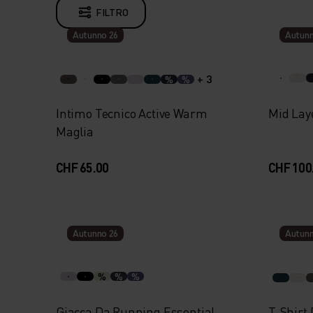
FILTRO
Autunno 26
Autunn
+ 3
%
%
Intimo Tecnico Active Warm
Mid Laye
Maglia
CHF 65.00
CHF 100
Autunno 26
Autunn
%
%
%
Giacca Da Running Essential
T-Shirt