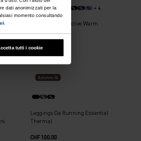
+ 4
re dati anonimizzati per la
%
%
%
ualsiasi momento consultando
 80th
Intimo Tecnico Active Warm
ui
.
Pantaloni
CHF 65.00
ccetta tutti i cookie
Autunno 26
%
%
Leggings Da Running Essential
ni
Thermal
CHF 100.00