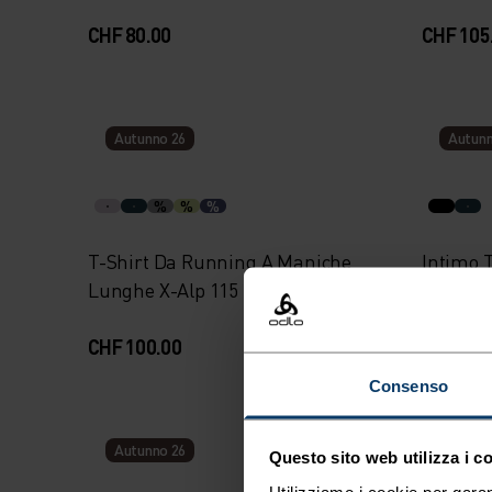
CHF 80.00
CHF 105
Autunno 26
Autunn
%
%
%
T-Shirt Da Running A Maniche
Intimo 
Lunghe X-Alp 115
Half-Zip
CHF 100.00
CHF 90.
Consenso
Autunno 26
Autunn
Questo sito web utilizza i c
Utilizziamo i cookie per garan