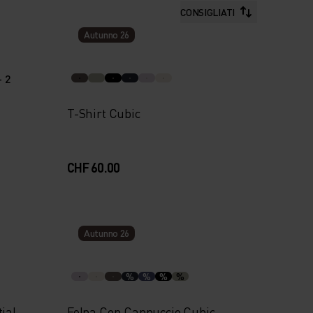
CONSIGLIATI
Autunno 26
+ 2
T-Shirt Cubic
CHF 60.00
Autunno 26
%
%
%
%
ial
Felpa Con Cappuccio Cubic