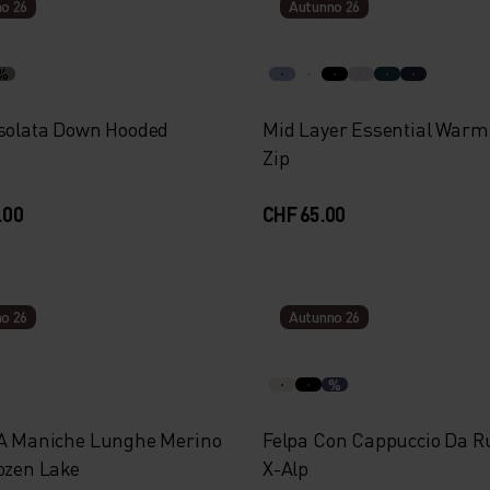
o 26
Autunno 26
%
Isolata Down Hooded
Mid Layer Essential Warm 
Zip
.00
CHF 65.00
o 26
Autunno 26
%
 A Maniche Lunghe Merino
Felpa Con Cappuccio Da 
rozen Lake
X-Alp