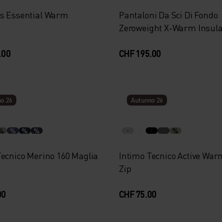
s Essential Warm
Pantaloni Da Sci Di Fondo
Zeroweight X-Warm Insul
80th Anniversary
.00
CHF 195.00
o 26
Autunno 26
%
%
%
%
%
Tecnico Merino 160 Maglia
Intimo Tecnico Active War
Zip
00
CHF 75.00