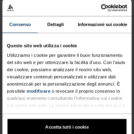
Waterproof Pro
Zeroweight
CHF 182.00
CHF 260.00
CHF 91.00
CHF 130.00
(5)
(7)
-30%
-30%
Consenso
Dettagli
Informazioni sui cookie
Saldi estivi
Saldi estivi
%
%
%
%
Questo sito web utilizza i cookie
Giacca Essential
Felpa Con Cappuccio
Utilizziamo i cookie per garantire il buon funzionamento
Windbreaker
Ascent Full-Zip
del sito web e per ottimizzare la facilità d'uso. Con l'aiuto
CHF 91.00
CHF 130.00
CHF 126.00
CHF 180.00
dei cookie, possiamo analizzare il nostro sito web,
(10)
-30%
-30%
visualizzare contenuti personalizzati e utilizzare dati
Saldi estivi
Saldi estivi
anonimizzati per la personalizzazione degli annunci. È
possibile
modificare
o revocare il proprio consenso in
qualsiasi momento consultando l'informativa sui cookie
%
%
%
sul nostro sito web. La nostra informativa sulla privacy è
Giacca Da Running
T-Shirt Da Running A
disponibile
qui
.
Zeroweight Print
Maniche Lunghe Essential
Seamless
Accetta tutti i cookie
CHF 98.00
CHF 140.00
CHF 45.50
CHF 65.00