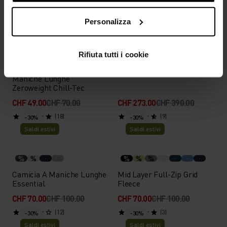
(3)
(2)
-30%
-30%
Saldi estivi
Saldi estivi
Personalizza
%
%
%
%
%
%
Rifiuta tutti i cookie
Giacca Ascent 3L
T-Shirt Da Running A
Waterproof
Maniche Lunghe
Zeroweight Chill-Tec
CHF 49.00
CHF 70.00
CHF 273.00
CHF 390.00
(18)
(9)
-30%
-30%
Saldi estivi
Saldi estivi
%
%
%
%
%
Camicia A Maniche Lunghe
Mid Layer Full-Zip Grid
Essential
Fleece
CHF 70.00
CHF 100.00
CHF 70.00
CHF 100.00
(12)
(3)
-30%
-30%
Saldi estivi
Saldi estivi