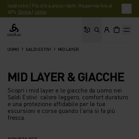
Saldi estivi | Più stili a prezzi ridotti. Risparmia fino al
40%.
Donna
|
Uomo
Cosa stai cercando?
Odlo
UOMO
SALDI ESTIVI
MID LAYER
MID LAYER & GIACCHE
Scopri i mid layer e le giacche da uomo nei
Saldi Estivi: calore leggero, comfort duraturo
e una protezione affidabile per le tue
escursioni e corse quando l'aria si fa più
fresca.
ACQUISTA PER