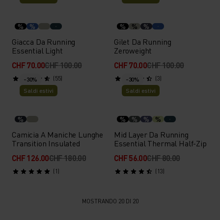
%
%
%
%
%
Giacca Da Running
Gilet Da Running
Essential Light
Zeroweight
CHF 70.00
CHF 100.00
CHF 70.00
CHF 100.00
(55)
(3)
-30%
-30%
Saldi estivi
Saldi estivi
%
%
%
%
%
Camicia A Maniche Lunghe
Mid Layer Da Running
Transition Insulated
Essential Thermal Half-Zip
CHF 126.00
CHF 180.00
CHF 56.00
CHF 80.00
(1)
(13)
MOSTRANDO 20 DI 20