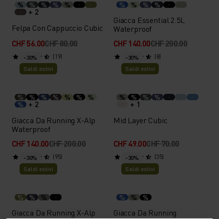
%
%
%
%
%
%
%
%
%
+ 2
Giacca Essential 2.5L
Felpa Con Cappuccio Cubic
Waterproof
CHF 56.00
CHF 80.00
CHF 140.00
CHF 200.00
(19)
(8)
-30%
-30%
Saldi estivi
Saldi estivi
%
%
%
%
%
%
%
%
%
%
%
+ 2
+ 1
%
Giacca Da Running X-Alp
Mid Layer Cubic
Waterproof
CHF 140.00
CHF 200.00
CHF 49.00
CHF 70.00
(95)
(35)
-30%
-30%
Saldi estivi
Saldi estivi
%
%
%
%
%
%
Giacca Da Running X-Alp
Giacca Da Running