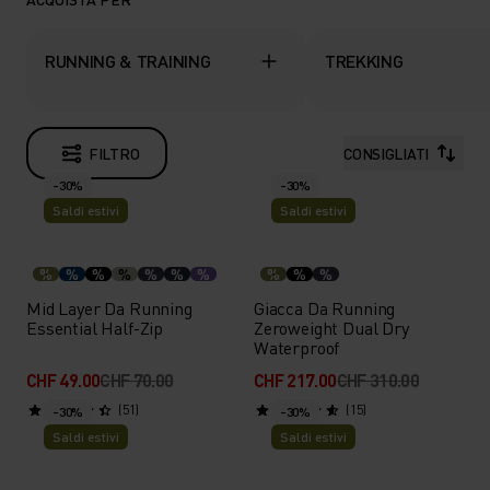
RUNNING & TRAINING
TREKKING
FILTRO
CONSIGLIATI
-30%
-30%
Saldi estivi
Saldi estivi
%
%
%
%
%
%
%
%
%
%
Mid Layer Da Running
Giacca Da Running
Essential Half-Zip
Zeroweight Dual Dry
Waterproof
CHF 49.00
CHF 70.00
CHF 217.00
CHF 310.00
(51)
(15)
-30%
-30%
Saldi estivi
Saldi estivi